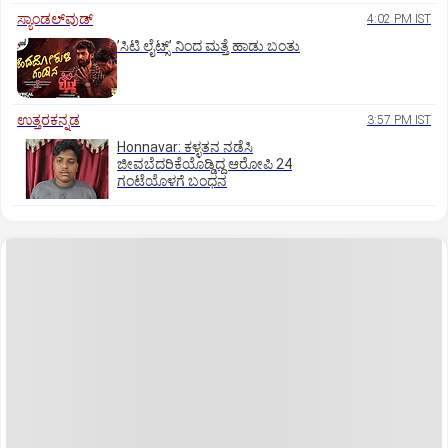
ಸ್ಯಾಂಡಲ್‌ವುಡ್‌
4:02 PM IST
ʼಸಿಟಿ ಲೈಟ್ಸ್‌ʼ ನಿಂದ ಮತ್ತೆ ಹಾಡು ಬಂತು
ಉತ್ತರಕನ್ನಡ
3:57 PM IST
Honnavar: ಕಳ್ಳತನ ನಡೆಸಿ
ಜೀವಬೆದರಿಕೆಯೊಡ್ಡಿದ್ದ ಆರೋಪಿ 24
ಗಂಟೆಯೊಳಗೆ ಬಂಧನ