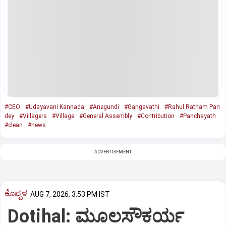
#CEO
#Udayavani Kannada
#Anegundi
#Gangavathi
#Rahul Ratnam Pan
dey
#Villagers
#Village
#General Assembly
#Contribution
#Panchayath
#clean
#news
ADVERTISEMENT
ಕೊಪ್ಪಳ
AUG 7, 2026, 3:53 PM IST
Dotihal: ಮೂಲಸೌಕರ್ಯ