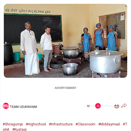
ADVERTISEMENT
ಅ
ಅ
TEAM UDAYAVANI
#Shiragumpi
#Highschool
#Infrastructure
#Classroom
#Middaymeal
#T
oilet
#Kustagi