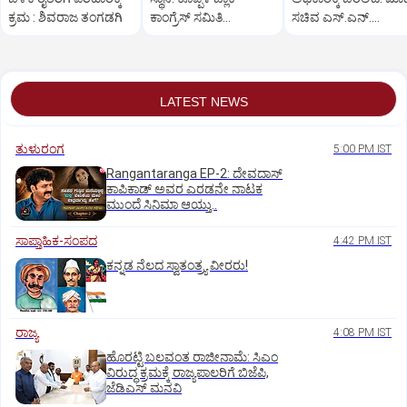
ಕ್ರಮ : ಶಿವರಾಜ ತಂಗಡಗಿ
ಕಾಂಗ್ರೆಸ್ ಸಮಿತಿ
ಸಚಿವ ಎಸ್.ಎನ್.
ಪದಾಧಿಕಾರಿಗಳ ರಾಜೀನಾಮೆ
ಬೋಸರಾಜು
LATEST NEWS
ತುಳುರಂಗ
5:00 PM IST
Rangantaranga EP-2: ದೇವದಾಸ್
ಕಾಪಿಕಾಡ್‌ ಅವರ ಎರಡನೇ ನಾಟಕ
ಮುಂದೆ ಸಿನಿಮಾ ಆಯ್ತು..
ಸಾಪ್ತಾಹಿಕ-ಸಂಪದ
4:42 PM IST
ಕನ್ನಡ ನೆಲದ ಸ್ವಾತಂತ್ರ್ಯ ವೀರರು!
ರಾಜ್ಯ
4:08 PM IST
ಹೊರಟ್ಟಿ ಬಲವಂತ ರಾಜೀನಾಮೆ: ಸಿಎಂ
ವಿರುದ್ಧ ಕ್ರಮಕ್ಕೆ ರಾಜ್ಯಪಾಲರಿಗೆ ಬಿಜೆಪಿ,
ಜೆಡಿಎಸ್ ಮನವಿ