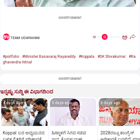
ADVERTISEMENT
ಅ
ಅ
TEAM UDAYAVANI
#portfolio
#Minister Basavaraj Rayareddy
#Koppala
#DK Shivakumar
#Ra
ghavendra Hitnal
ADVERTISEMENT
ಇನ್ನಷ್ಟು ಸುದ್ದಿ ಈ ವಿಭಾಗದಿಂದ
4 days ago
5 days ago
6 days ago
Koppal: ಬರ ಅಧ್ಯಯನದ
ಹಿಟ್ನಾಳಗೆ ಸಿಗದ ಸಚಿವ
2028ರಲ್ಲೂ ಕಾಂಗ್ರೆಸ್
ಬಳಿಕ ರೈತರಿಗೆ ಪರಿಹಾರಕ್ಕೆ
ಸ್ಥಾನ: ಕೊಪ್ಪಳ ಬ್ಲಾಕ್
ಅಧಿಕಾರಕ್ಕೆ ಬರಲಿದೆ: ಮಾ