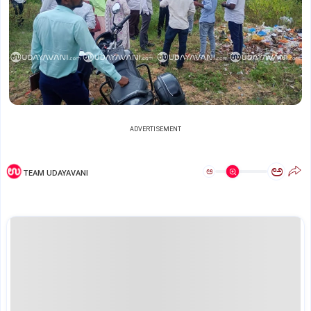
ADVERTISEMENT
ಅ
ಅ
TEAM UDAYAVANI