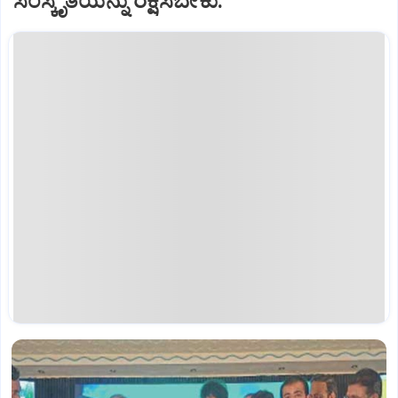
ಸಂಸ್ಕೃತಿಯನ್ನು ರಕ್ಷಿಸಬೇಕು.