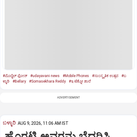
#ಮೊಬೈಲ್‌ ಫೋನ್‌
#udayavani news
#Mobile Phones
#ಸಾಂಸ್ಕೃತಿಕ ಉತ್ಸವ
#ಬ
ಳ್ಳಾರಿ
#Bellary
#Somasekhara Reddy
#ಇ ಟೆಕ್ನೋ ಶಾಲೆ
ADVERTISEMENT
ಬಳ್ಳಾರಿ
AUG 9, 2026, 11:06 AM IST
ಹೊರಟ್ಟಿ ಅವರನ್ನು ಬೆದರಿಸಿ,