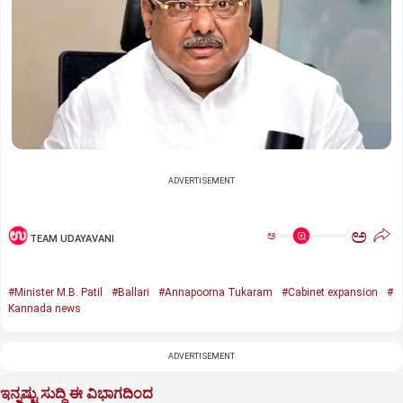
ADVERTISEMENT
ಅ
ಅ
TEAM UDAYAVANI
#Minister M.B. Patil
#Ballari
#Annapoorna Tukaram
#Cabinet expansion
#
Kannada news
ADVERTISEMENT
ಇನ್ನಷ್ಟು ಸುದ್ದಿ ಈ ವಿಭಾಗದಿಂದ