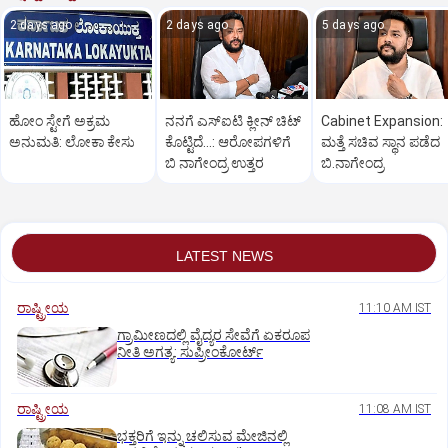
2 days ago
2 days ago
5 days ago
ಹೋಂ ಸ್ಟೇಗೆ ಅಕ್ರಮ
ನನಗೆ ಎಸ್ಐಟಿ ಕ್ಲೀನ್ ಚಿಟ್
Cabinet Expansion:
ಅನುಮತಿ: ಲೋಕಾ ಕೇಸು
ಕೊಟ್ಟಿದೆ…: ಆರೋಪಗಳಿಗೆ
ಮತ್ತೆ ಸಚಿವ ಸ್ಥಾನ ಪಡೆದ
ಬಿ ನಾಗೇಂದ್ರ ಉತ್ತರ
ಬಿ.ನಾಗೇಂದ್ರ
LATEST NEWS
ರಾಷ್ಟ್ರೀಯ
11:10 AM IST
ಗ್ರಾಮೀಣದಲ್ಲಿ ವೈದ್ಯರ ಸೇವೆಗೆ ಏಕರೂಪ
ನೀತಿ ಅಗತ್ಯ: ಸುಪ್ರೀಂಕೋರ್ಟ್‌
ರಾಷ್ಟ್ರೀಯ
11:08 AM IST
ಭಕ್ತರಿಗೆ ಇನ್ನು ಚಲಿಸುವ ಮೇಜಿನಲ್ಲಿ