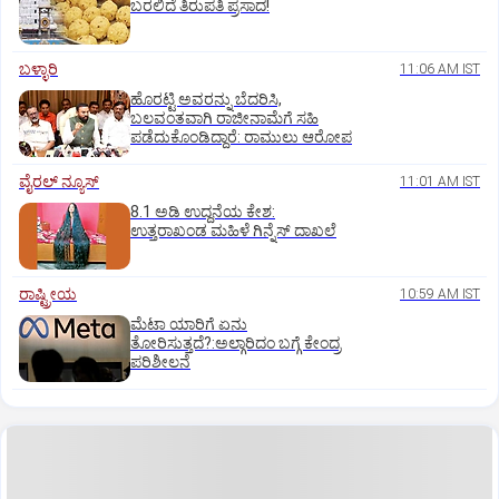
ಬರಲಿದೆ ತಿರುಪತಿ ಪ್ರಸಾದ!
ಬಳ್ಳಾರಿ
11:06 AM IST
ಹೊರಟ್ಟಿ ಅವರನ್ನು ಬೆದರಿಸಿ,
ಬಲವಂತವಾಗಿ ರಾಜೀನಾಮೆಗೆ ಸಹಿ
ಪಡೆದುಕೊಂಡಿದ್ದಾರೆ: ರಾಮುಲು ಆರೋಪ
ವೈರಲ್ ನ್ಯೂಸ್
11:01 AM IST
8.1 ಅಡಿ ಉದ್ದನೆಯ ಕೇಶ:
ಉತ್ತರಾಖಂಡ ಮಹಿಳೆ ಗಿನ್ನೆಸ್‌ ದಾಖಲೆ
ರಾಷ್ಟ್ರೀಯ
10:59 AM IST
ಮೆಟಾ ಯಾರಿಗೆ ಏನು
ತೋರಿಸುತ್ತದೆ?:ಅಲ್ಗಾರಿದಂ ಬಗ್ಗೆ ಕೇಂದ್ರ
ಪರಿಶೀಲನೆ