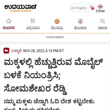
UV
English
E-Paper
ಮುಖಪುಟ
ಸುದ್ದಿ ವಿಭಾಗ
ದಿನ ಭವಿಷ್ಯ
ಹೊಂಗಿರಣ
Search
ADVERTISEMENT
ಬಳ್ಳಾರಿ
NOV 28, 2022, 6:10 PM IST
ಮಕ್ಕಳಲ್ಲಿ ಹೆಚ್ಚುತ್ತಿರುವ ಮೊಬೈಲ್‌
ಬಳಕೆ ನಿಯಂತ್ರಿಸಿ;
ಸೋಮಶೇಖರ ರೆಡ್ಡಿ
ನಮ್ಮ ಮಕ್ಕಳು ಚೆನ್ನಾಗಿ ಓದಿ ದೇಶ ಕಟ್ಟಬೇಕು.