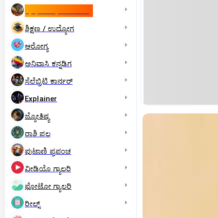
ಇಸ್ರೇಲ್- ಇರಾನ್‌ ಯುದ್ಧ
ಶಿಕ್ಷಣ / ಉದ್ಯೋಗ
ಆರೋಗ್ಯ
ಅನಿವಾಸಿ ಕನ್ನಡಿಗ
ಸೆಲೆಬ್ರಿಟಿ ಕಾರ್ನರ್‌
Explainer
ಜ್ಯೋತಿಷ್ಯ
ರಾಶಿ ಫಲ
ಪುಟಾಣಿ ಪ್ರಪಂಚ
ವೀಡಿಯೊ ಗ್ಯಾಲರಿ
ಫೋಟೋ ಗ್ಯಾಲರಿ
ರೀಲ್ಸ್