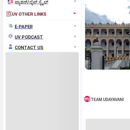
ಫ್ಯಾಶನ್/ಲೈಫ್‌ ಸ್ಟೈಲ್
UV OTHER LINKS
E-PAPER
UV PODCAST
CONTACT US
TEAM UDAYAVANI