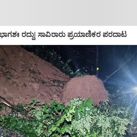
 ಭಾಗಶಃ ರದ್ದು| ಸಾವಿರಾರು ಪ್ರಯಾಣಿಕರ ಪರದಾಟ