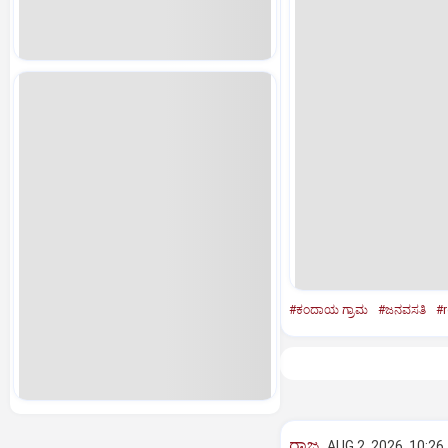
#ಕಂದಾಯ ಗ್ರಾಮ
#ಜನವಸತಿ
#r
ರಾಜ್ಯ
AUG 2, 2026, 10:26