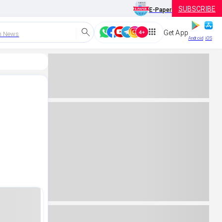
SUBSCRIBE
E-Paper
Get App
h News
Android
iOS