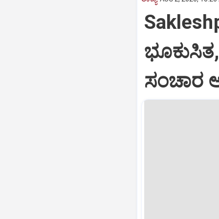
Saklesh
ಭೂಕುಸಿತ
ಸಂಚಾರ ಅಸ್