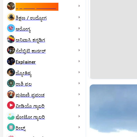
ಇಸ್ರೇಲ್- ಇರಾನ್‌ ಯುದ್ಧ
ಶಿಕ್ಷಣ / ಉದ್ಯೋಗ
ಆರೋಗ್ಯ
ಅನಿವಾಸಿ ಕನ್ನಡಿಗ
ಸೆಲೆಬ್ರಿಟಿ ಕಾರ್ನರ್‌
Explainer
ಜ್ಯೋತಿಷ್ಯ
ರಾಶಿ ಫಲ
ಪುಟಾಣಿ ಪ್ರಪಂಚ
ವೀಡಿಯೊ ಗ್ಯಾಲರಿ
ಫೋಟೋ ಗ್ಯಾಲರಿ
ರೀಲ್ಸ್