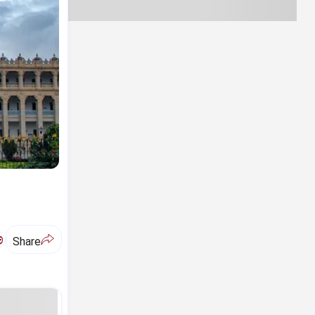
ಅ
Share