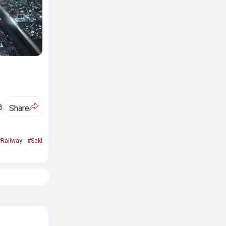
ಅ
Share
Railway
#Sakl