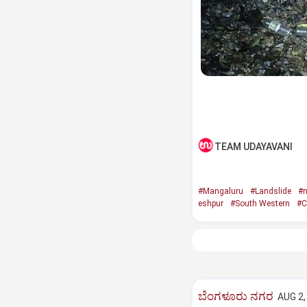
TEAM UDAYAVANI
#Mangaluru
#Landslide
#
eshpur
#South Western
#C
ಬೆಂಗಳೂರು ನಗರ
AUG 2,