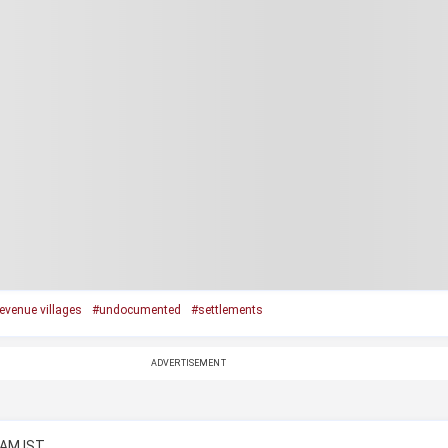
evenue villages
#undocumented
#settlements
ADVERTISEMENT
 AM IST