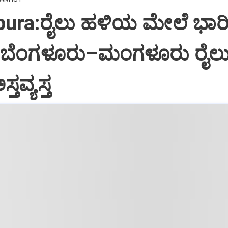
pura:ರೈಲು ಹಳಿಯ ಮೇಲೆ ಭಾರ
,ಬೆಂಗಳೂರು–ಮಂಗಳೂರು ರೈಲ
ತವ್ಯಸ್ತ