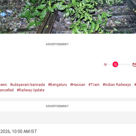
ADVERTISEMENT
ಅ
news
#udayavani kannada
#Bengaluru
#Hassan
#Train
#Indian Railways
#
ancelled
#Railway Update
ADVERTISEMENT
 2026, 10:00 AM IST