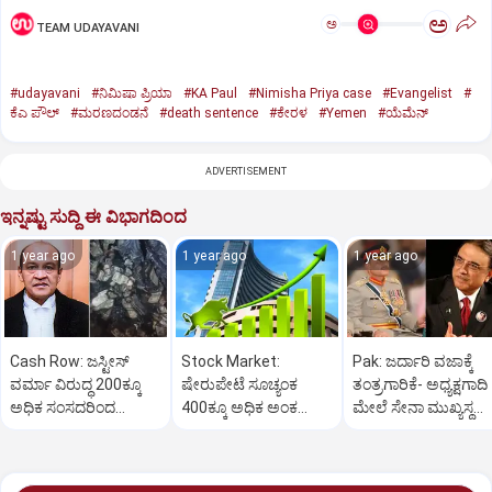
ಅ
ಅ
TEAM UDAYAVANI
#udayavani
#ನಿಮಿಷಾ ಪ್ರಿಯಾ
#KA Paul
#Nimisha Priya case
#Evangelist
#
ಕೆಎ ಪೌಲ್
#ಮರಣದಂಡನೆ
#death sentence
#ಕೇರಳ
#Yemen
#ಯೆಮೆನ್‌
ADVERTISEMENT
ಇನ್ನಷ್ಟು ಸುದ್ದಿ ಈ ವಿಭಾಗದಿಂದ
1 year ago
1 year ago
1 year ago
Cash Row: ಜಸ್ಟೀಸ್‌
Stock Market:
Pak: ಜರ್ದಾರಿ ವಜಾಕ್ಕೆ
ವರ್ಮಾ ವಿರುದ್ಧ 200ಕ್ಕೂ
ಷೇರುಪೇಟೆ ಸೂಚ್ಯಂಕ
ತಂತ್ರಗಾರಿಕೆ- ಅಧ್ಯಕ್ಷಗಾದಿ
ಅಧಿಕ ಸಂಸದರಿಂದ
400ಕ್ಕೂ ಅಧಿಕ ಅಂಕ
ಮೇಲೆ ಸೇನಾ ಮುಖ್ಯಸ್ಥ
ಮಹಾಭಿಯೋಗಕ್ಕೆ
ಜಿಗಿತ-ದಿನಾಂತ್ಯದ
ಮುನೀರ್ ಚಿತ್ತ!
ಕೋರಿಕೆ…
ವಹಿವಾಟು ಅಂತ್ಯ