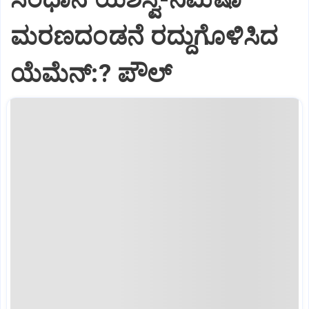
ಮರಣದಂಡನೆ ರದ್ದುಗೊಳಿಸಿದ
ಯೆಮೆನ್:? ಪೌಲ್