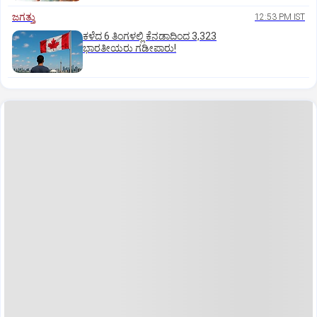
ಜಗತ್ತು
12:53 PM IST
ಕಳೆದ 6 ತಿಂಗಳಲ್ಲಿ ಕೆನಡಾದಿಂದ 3,323
ಭಾರತೀಯರು ಗಡೀಪಾರು!