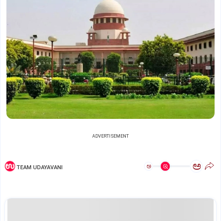
ADVERTISEMENT
ಅ
ಅ
TEAM UDAYAVANI