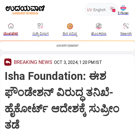
UV
English
E-Paper
ಮುಖಪುಟ
ಸುದ್ದಿ ವಿಭಾಗ
ದಿನ ಭವಿಷ್ಯ
ಹೊಂಗಿರಣ
Search
ADVERTISEMENT
BREAKING NEWS
OCT 3, 2024, 1:20 PM IST
Isha Foundation: ಈಶ
ಫೌಂಡೇಶನ್‌ ವಿರುದ್ಧ ತನಿಖೆ-
ಹೈಕೋರ್ಟ್‌ ಆದೇಶಕ್ಕೆ ಸುಪ್ರೀಂ
ತಡೆ