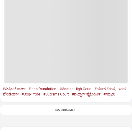
#ಸುಪ್ರೀಂಕೋರ್ಟ್‌
#isha foundation
#Madras High Court
#ಯೋಗ ಕೇಂದ್ರ
#ಈಶ
ಫೌಂಡೇಶನ್‌
#Stop Probe
#Supreme Court
#ಮದ್ರಾಸ್‌ ಹೈಕೋರ್ಟ್‌
#ಸದ್ಗುರು
ADVERTISEMENT