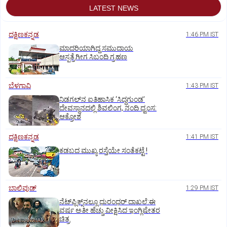
LATEST NEWS
ದಕ್ಷಿಣಕನ್ನಡ
1:46 PM IST
ಮಾದರಿಯಾಗಿದ್ದ ಸಮುದಾಯ
ಆಸ್ಪತ್ರೆಗೀಗ ಸಿಬಂದಿ ಗ್ರಹಣ
ಬೆಳಗಾವಿ
1:43 PM IST
ನಿಡಗಲ್‌ನ ಐತಿಹಾಸಿಕ ‘ಸಿದ್ಧಗುಂಡ’
ದೇವಸ್ಥಾನದಲ್ಲಿ ಶಿವಲಿಂಗ, ನಂದಿ ಧ್ವಂಸ:
ಆಕ್ರೋಶ
ದಕ್ಷಿಣಕನ್ನಡ
1:41 PM IST
ಕಡಬದ ಮುಖ್ಯ ರಸ್ತೆಯೇ ಸಂತೆಕಟ್ಟೆ !
ಬಾಲಿವುಡ್‌
1:29 PM IST
ನೆಟ್‌ಫ್ಲಿಕ್ಸ್‌ನಲ್ಲೂ ಧುರಂಧರ್‌ ದಾಖಲೆ:ಈ
ವರ್ಷ ಅತೀ ಹೆಚ್ಚು ವೀಕ್ಷಿಸಿದ ಇಂಗ್ಲಿಷೇತರ
ಚಿತ್ರ