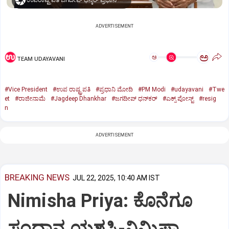
ಉಪರಾಷ್ಟ್ರಪತಿ ಜಗದೀಪ್‌ ಧನ್ಕರ್-ಪ್ರಧಾನಿ ಮೋದಿ
ADVERTISEMENT
ಅ
ಅ
TEAM UDAYAVANI
#Vice President
#ಉಪ ರಾಷ್ಟ್ರಪತಿ
#ಪ್ರಧಾನಿ ಮೋದಿ
#PM Modi
#udayavani
#Twe
et
#ರಾಜೀನಾಮೆ
#Jagdeep Dhankhar
#ಜಗದೀಪ್‌ ಧನ್‌ಕರ್‌
#ಎಕ್ಸ್‌ ಪೋಸ್ಟ್
#resig
n
ADVERTISEMENT
BREAKING NEWS
JUL 22, 2025, 10:40 AM IST
Nimisha Priya: ಕೊನೆಗೂ
ಸಂಧಾನ ಯಶಸ್ವಿ-ನಿಮಿಷಾ