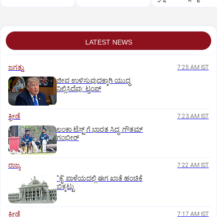
LATEST NEWS
ಜಗತ್ತು
7:25 AM IST
ಜೀವ ಉಳಿಸುವುದಕ್ಕಾಗಿ ಯುದ್ಧ
ನಿಲ್ಲಿಸಿದೆವು: ಟ್ರಂಪ್‌
ಕ್ರೀಡೆ
7:23 AM IST
ಲಂಕಾ ಟೆಸ್ಟ್‌ ಗೆ ಭಾರತ ಸಿದ್ಧ: ಗೌತಮ್‌
ಗಂಭೀರ್‌
ರಾಜ್ಯ
7:22 AM IST
"ಕೈ' ಪಾಳೆಯದಲ್ಲಿ ಈಗ ಖಾತೆ ಹಂಚಿಕೆ
ಬಿಕ್ಕಟ್ಟು
ಕ್ರೀಡೆ
7:17 AM IST