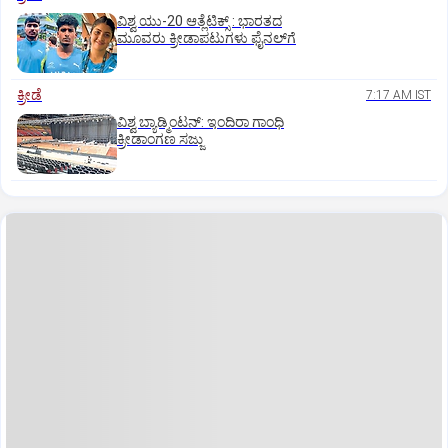
ವಿಶ್ವ ಯು-20 ಆತ್ಲೆಟಿಕ್ಸ್‌ : ಭಾರತದ
ಮೂವರು ಕ್ರೀಡಾಪಟುಗಳು ಫೈನಲ್‌ಗೆ
ಕ್ರೀಡೆ
7:17 AM IST
ವಿಶ್ವ ಬ್ಯಾಡ್ಮಿಂಟನ್‌: ಇಂದಿರಾ ಗಾಂಧಿ
ಕ್ರೀಡಾಂಗಣ ಸಜ್ಜು