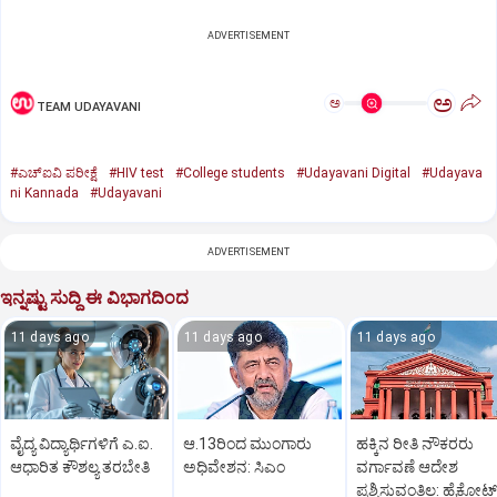
ADVERTISEMENT
ಅ
ಅ
TEAM UDAYAVANI
#ಎಚ್‌ಐವಿ ಪರೀಕ್ಷೆ
#HIV test
#College students
#Udayavani Digital
#Udayava
ni Kannada
#Udayavani
ADVERTISEMENT
ಇನ್ನಷ್ಟು ಸುದ್ದಿ ಈ ವಿಭಾಗದಿಂದ
11 days ago
11 days ago
11 days ago
ವೈದ್ಯ ವಿದ್ಯಾರ್ಥಿಗಳಿಗೆ ಎ.ಐ.
ಆ.13ರಿಂದ ಮುಂಗಾರು
ಹಕ್ಕಿನ ರೀತಿ ನೌಕರರು
ಆಧಾರಿತ ಕೌಶಲ್ಯ ತರಬೇತಿ
ಅಧಿವೇಶನ: ಸಿಎಂ
ವರ್ಗಾವಣೆ ಆದೇಶ
ಪ್ರಶ್ನಿಸುವಂತಿಲ್ಲ: ಹೈಕೋರ್