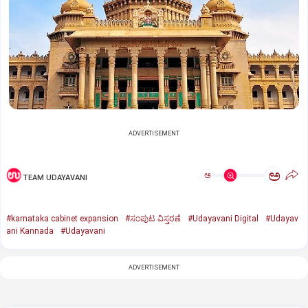
ADVERTISEMENT
ಅ
ಅ
TEAM UDAYAVANI
#karnataka cabinet expansion
#ಸಂಪುಟ ವಿಸ್ತರಣೆ
#Udayavani Digital
#Udayav
ani Kannada
#Udayavani
ADVERTISEMENT