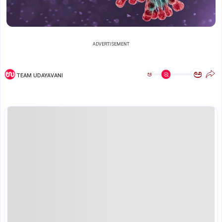
ADVERTISEMENT
ಅ
ಅ
TEAM UDAYAVANI