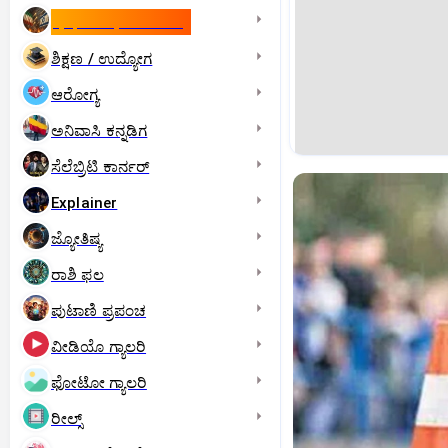
ಇಸ್ರೇಲ್- ಇರಾನ್‌ ಯುದ್ಧ
ಶಿಕ್ಷಣ / ಉದ್ಯೋಗ
ಆರೋಗ್ಯ
ಅನಿವಾಸಿ ಕನ್ನಡಿಗ
ಸೆಲೆಬ್ರಿಟಿ ಕಾರ್ನರ್‌
Explainer
ಜ್ಯೋತಿಷ್ಯ
ರಾಶಿ ಫಲ
ಪುಟಾಣಿ ಪ್ರಪಂಚ
ವೀಡಿಯೊ ಗ್ಯಾಲರಿ
ಫೋಟೋ ಗ್ಯಾಲರಿ
ರೀಲ್ಸ್