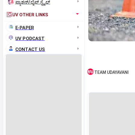
ಫ್ಯಾಶನ್/ಲೈಫ್‌ ಸ್ಟೈಲ್
UV OTHER LINKS
E-PAPER
UV PODCAST
CONTACT US
TEAM UDAYAVANI