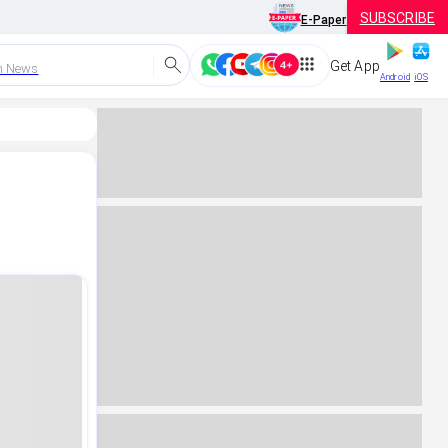
SUBSCRIBE
E-Paper
Get App
h News
Android
iOS