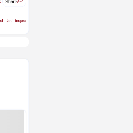
ಅ
Share
of
#sub-inspec