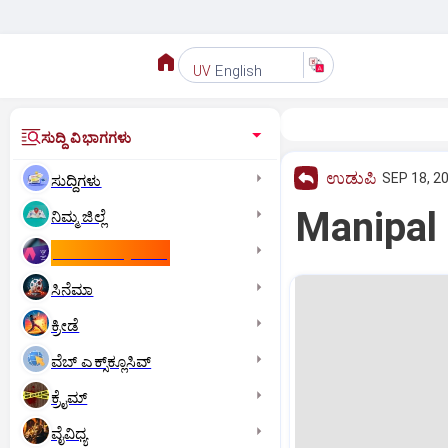
English
UV
ಸುದ್ದಿ ವಿಭಾಗಗಳು
ಉಡುಪಿ
SEP 18, 20
ಸುದ್ದಿಗಳು
Manipal 
ನಿಮ್ಮ ಜಿಲ್ಲೆ
ಕಾಮನ್‌ ವೆಲ್ತ್‌ ಗೇಮ್ಸ್‌
ಸಿನೆಮಾ
ಕ್ರೀಡೆ
ವೆಬ್ ಎಕ್ಸ್‌ಕ್ಲೂಸಿವ್
ಕ್ರೈಮ್
ವೈವಿಧ್ಯ