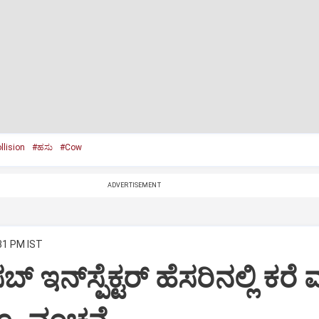
llision
#ಹಸು
#Cow
ADVERTISEMENT
:31 PM IST
್‌ ಇನ್‌ಸ್ಪೆಕ್ಟರ್‌ ಹೆಸರಿನಲ್ಲಿ ಕರೆ