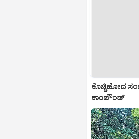
ಕೊಚ್ಚಿಹೋದ ಸಂಪರ
ಕಾಂಪೌಂಡ್‌