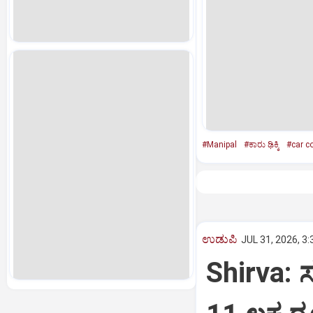
#Manipal
#ಕಾರು ಢಿಕ್ಕಿ
#car co
ಉಡುಪಿ
JUL 31, 2026, 3
Shirva: ಸಬ