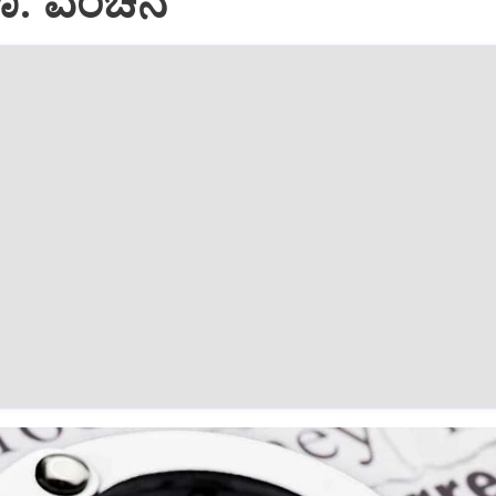
ರೂ. ವಂಚನೆ