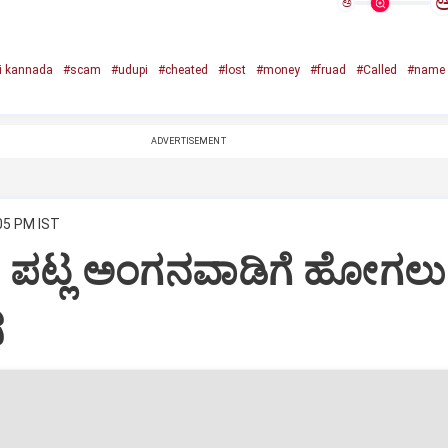
ಅ
i kannada
#scam
#udupi
#cheated
#lost
#money
#fruad
#Called
#name 
ADVERTISEMENT
:05 PM IST
: ಪಟ್ಲ ಅಂಗನವಾಡಿಗೆ ಹೋಗಲು
ಸ