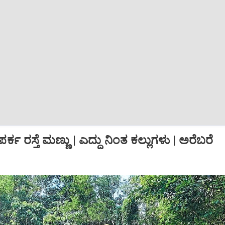
್ಕ ರಸ್ತೆ ಮಣ್ಣು | ಎದ್ದು ನಿಂತ ಕಲ್ಲುಗಳು | ಅರೆಬರೆ