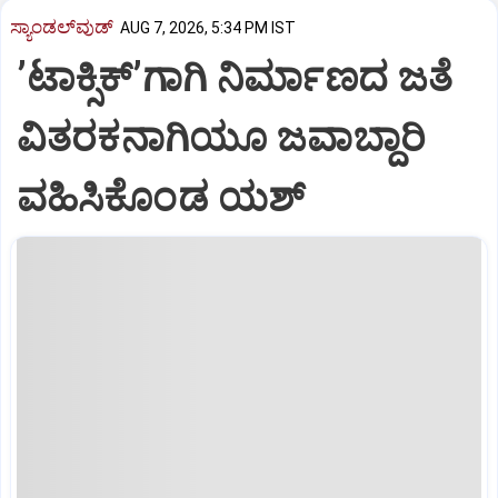
ಸ್ಯಾಂಡಲ್‌ವುಡ್‌
AUG 7, 2026, 5:34 PM IST
ʼಟಾಕ್ಸಿಕ್‌ʼಗಾಗಿ ನಿರ್ಮಾಣದ ಜತೆ
ವಿತರಕನಾಗಿಯೂ ಜವಾಬ್ದಾರಿ
ವಹಿಸಿಕೊಂಡ ಯಶ್