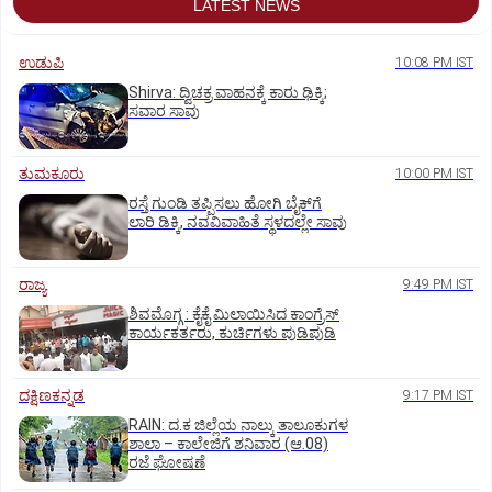
LATEST NEWS
ಉಡುಪಿ
10:08 PM IST
Shirva: ದ್ವಿಚಕ್ರ ವಾಹನಕ್ಕೆ ಕಾರು ಢಿಕ್ಕಿ;
ಸವಾರ ಸಾವು
ತುಮಕೂರು
10:00 PM IST
ರಸ್ತೆ ಗುಂಡಿ ತಪ್ಪಿಸಲು ಹೋಗಿ ಬೈಕ್‌ಗೆ
ಲಾರಿ ಡಿಕ್ಕಿ, ನವವಿವಾಹಿತೆ ಸ್ಥಳದಲ್ಲೇ ಸಾವು
ರಾಜ್ಯ
9:49 PM IST
ಶಿವಮೊಗ್ಗ : ಕೈಕೈ ಮಿಲಾಯಿಸಿದ ಕಾಂಗ್ರೆಸ್
ಕಾರ್ಯಕರ್ತರು, ಕುರ್ಚಿಗಳು ಪುಡಿಪುಡಿ
ದಕ್ಷಿಣಕನ್ನಡ
9:17 PM IST
RAIN: ದ.ಕ ಜಿಲ್ಲೆಯ ನಾಲ್ಕು ತಾಲೂಕುಗಳ
ಶಾಲಾ – ಕಾಲೇಜಿಗೆ ಶನಿವಾರ (ಆ.08)
ರಜೆ ಘೋಷಣೆ