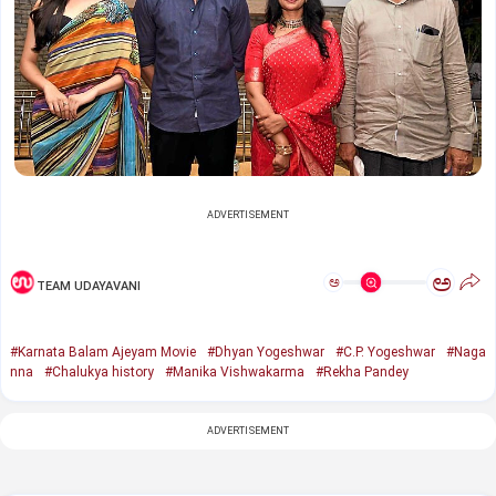
ADVERTISEMENT
ಅ
ಅ
TEAM UDAYAVANI
#Karnata Balam Ajeyam Movie
#Dhyan Yogeshwar
#C.P. Yogeshwar
#Naga
nna
#Chalukya history
#Manika Vishwakarma
#Rekha Pandey
ADVERTISEMENT