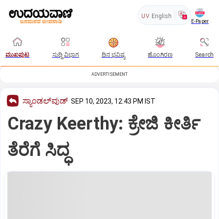
UV
English
E-Paper
ಮುಖಪುಟ
ಸುದ್ದಿ ವಿಭಾಗ
ದಿನ ಭವಿಷ್ಯ
ಹೊಂಗಿರಣ
Search
ADVERTISEMENT
ಸ್ಯಾಂಡಲ್‌ವುಡ್‌
SEP 10, 2023, 12:43 PM IST
Crazy Keerthy: ಕ್ರೇಜಿ ಕೀರ್ತಿ
ತೆರೆಗೆ ಸಿದ್ಧ