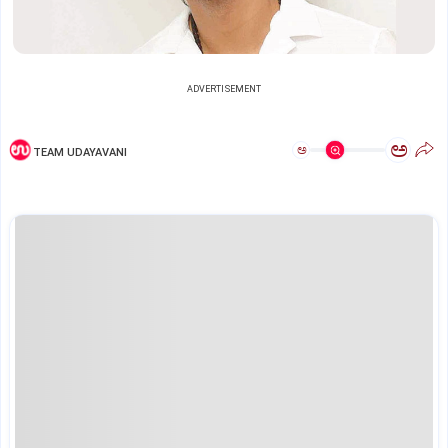
ADVERTISEMENT
ಅ
ಅ
TEAM UDAYAVANI