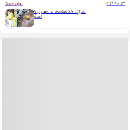
ವಿಜಯಪುರ
9:12 PM IST
Vijayapura: ಹಾಡಹಗಲೇ ವ್ಯಕ್ತಿಯ
ಕೊಲೆ