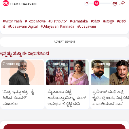
ಅ
ಅ
TEAM UDAYAVANI
#Actor Yash
#Toxic Movie
#Distributor
#Karnataka
#ಯಶ್‌
#ಟಾಕ್ಸಿಕ್‌
#ವಿತರ
ಣೆ
#Udayavani Digital
#Udayavani Kannada
#Udayavani
ADVERTISEMENT
ಇನ್ನಷ್ಟು ಸುದ್ದಿ ಈ ವಿಭಾಗದಿಂದ
7 hours ago
8 hours ago
9 hours ago
ʼಮಿತ್ರʼ ಇನ್ನೂ ಹತ್ರ..: ಕೈ
ಮೈ ತುಂಬಾ ಬಟ್ಟೆ
ಪ್ರದೋಷ್‌ ಮಾಫಿ ಸಾಕ್ಷಿ:
ಹಿಡಿದ ʼಕರಾವಳಿʼ
ಹಾಕೊಂಡ್ರು ಬಿಡಲ್ಲ.. ಕರಾಳ
ಜೈಲಿನಲ್ಲಿ ಊಟ, ನಿದ್ದೆ ಬಿಟ್
ಮಹಾಬಲ
ಅನುಭವ ಬಿಚ್ಚಿಟ್ಟ ದುನಿಯಾ
ಏಕಾಂಗಿಯಾದ ʼದಾಸʼ
ವಿಜಿ ಪುತ್ರಿ