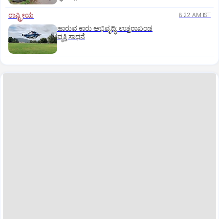
ರಾಷ್ಟ್ರೀಯ
8:22 AM IST
ಹಾರುವ ಕಾರು ಅಭಿವೃದ್ಧಿ: ಉತ್ತರಾಖಂಡ
ವ್ಯಕ್ತಿ ಸಾಧನೆ