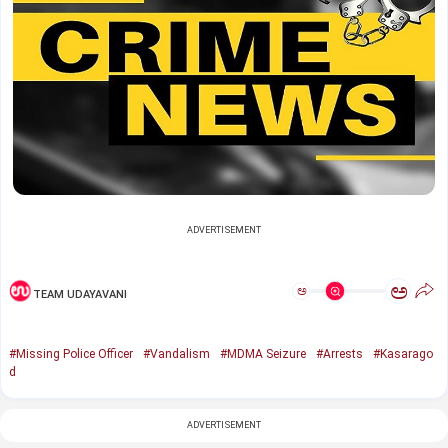
ADVERTISEMENT
ಅ
ಅ
TEAM UDAYAVANI
#Missing Police Officer
#Vandalism
#MDMA Seizure
#Arrests
#Kasarago
d
ADVERTISEMENT