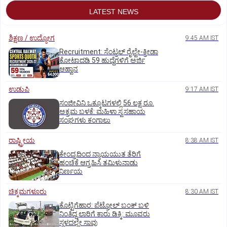
LATEST NEWS
ಶಿಕ್ಷಣ / ಉದ್ಯೋಗ
9:45 AM IST
Recruitment: ಸೆಂಟ್ರಲ್‌ ರೈಲ್ವೇ-ಕ್ರೀಡಾ
ಕೋಟಾದಡಿ 59 ಹುದ್ದೆಗಳಿಗೆ ಅರ್ಜಿ
ಆಹ್ವಾನ
ಉಡುಪಿ
9:17 AM IST
ಸಂಜೀವಿನಿ ಒಕ್ಕೂಟಗಳಲ್ಲಿ 56 ಲಕ್ಷ ರೂ.
ಅಕ್ರಮ ಬಳಕೆ: ಮಹಿಳಾ ಸ್ವಸಹಾಯ
ಸಂಘಗಳು ಕಂಗಾಲು
ರಾಷ್ಟ್ರೀಯ
8:38 AM IST
ಕೇಂದ್ರದಿಂದ ನ್ಯಾಯಯುತ ತೆರಿಗೆ
ಹಂಚಿಕೆ ಆಗ್ರಹಿಸಿ ತಮಿಳುನಾಡು
ನಿರ್ಣಯ
ಚಿಕ್ಕಮಗಳೂರು
8:30 AM IST
ಕೊಟ್ಟಿಗೆಹಾರ: ಪೆಟ್ರೋಲ್ ಬಂಕ್ ಬಳಿ
ನಿಂತಿದ್ದ ಲಾರಿಗೆ ಕಾರು ಡಿಕ್ಕಿ: ಮೂವರು
ಸ್ಥಳದಲ್ಲೇ ಸಾವು