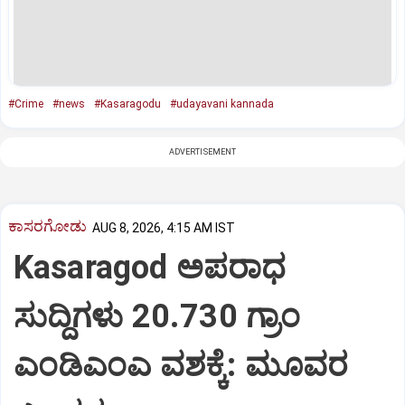
#Crime
#news
#Kasaragodu
#udayavani kannada
ADVERTISEMENT
ಕಾಸರಗೋಡು
AUG 8, 2026, 4:15 AM IST
Kasaragod ಅಪರಾಧ
ಸುದ್ದಿಗಳು 20.730 ಗ್ರಾಂ
ಎಂಡಿಎಂಎ ವಶಕ್ಕೆ: ಮೂವರ