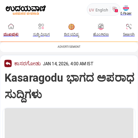
UV
English
E-Paper
ಮುಖಪುಟ
ಸುದ್ದಿ ವಿಭಾಗ
ದಿನ ಭವಿಷ್ಯ
ಹೊಂಗಿರಣ
Search
ADVERTISEMENT
ಕಾಸರಗೋಡು
JAN 14, 2026, 4:00 AM IST
Kasaragodu ಭಾಗದ ಅಪರಾಧ
ಸುದ್ದಿಗಳು