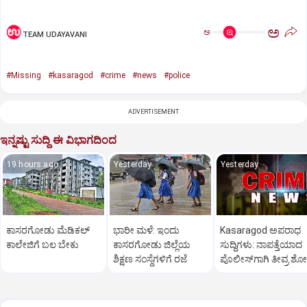
ಅ
ಅ
TEAM UDAYAVANI
#Missing
#kasaragod
#crime
#news
#police
ADVERTISEMENT
ಇನ್ನಷ್ಟು ಸುದ್ದಿ ಈ ವಿಭಾಗದಿಂದ
19 hours ago
Yesterday
Yesterday
ಕಾಸರಗೋಡು ಮೆಡಿಕಲ್‌
ಭಾರೀ ಮಳೆ: ಇಂದು
Kasaragod ಅಪರಾಧ
ಕಾಲೇಜಿಗೆ ಬಲ ಬೇಕು
ಕಾಸರಗೋಡು ಜಿಲ್ಲೆಯ
ಸುದ್ದಿಗಳು: ನಾಪತ್ತೆಯಾದ
ಶಿಕ್ಷಣ ಸಂಸ್ಥೆಗಳಿಗೆ ರಜೆ
ಪೊಲೀಸ್‌ಗಾಗಿ ತೀವ್ರ ಶ