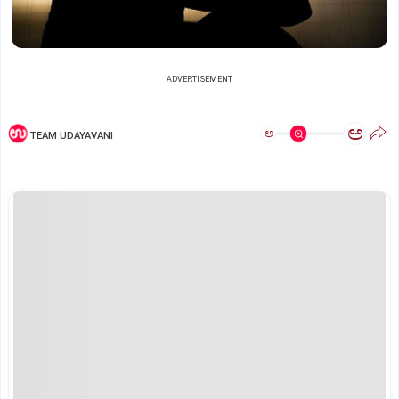
ADVERTISEMENT
ಅ
ಅ
TEAM UDAYAVANI