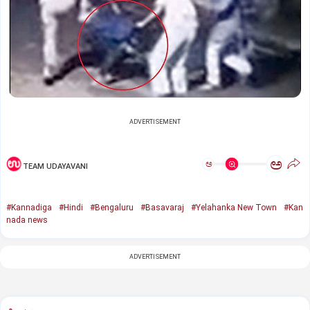
ADVERTISEMENT
ಅ
ಅ
TEAM UDAYAVANI
#Kannadiga
#Hindi
#Bengaluru
#Basavaraj
#Yelahanka New Town
#Kan
nada news
ADVERTISEMENT