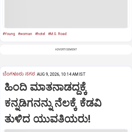
#Young
#woman
#hotel
#M.G. Road
ADVERTISEMENT
ಬೆಂಗಳೂರು ನಗರ
AUG 9, 2026, 10:14 AM IST
ಹಿಂದಿ ಮಾತನಾಡದ್ದಕ್ಕೆ
ಕನ್ನಡಿಗನನ್ನು ನೆಲಕ್ಕೆ ಕೆಡವಿ
ತುಳಿದ ಯುವತಿಯರು!