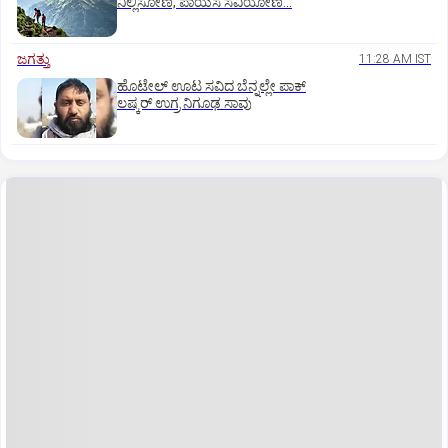
ನಿಲ್ಲಿಸೋಣ, ಪಾಯಸ ಸವಿಯೋಣ...
ಜಗತ್ತು
11:28 AM IST
ಹೊಟೇಲ್‌ ಊಟ ಸವಿದ ಬೆನ್ನಲ್ಲೇ ಪಾಕ್‌
ಲಷ್ಕರ್‌ ಉಗ್ರ ನಿಗೂಢ ಸಾವು