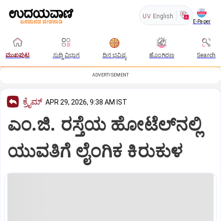
UV
English
E-Paper
ಮುಖಪುಟ
ಸುದ್ದಿ ವಿಭಾಗ
ದಿನ ಭವಿಷ್ಯ
ಹೊಂಗಿರಣ
Search
ADVERTISEMENT
ಕ್ರೈಮ್
APR 29, 2026, 9:38 AM IST
ಎಂ.ಜಿ. ರಸ್ತೆಯ ಹೋಟೆಲ್‌ನಲ್ಲಿ
ಯುವತಿಗೆ ಲೈಂಗಿಕ ಕಿರುಕುಳ