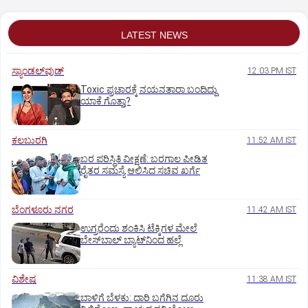
LATEST NEWS
ಸ್ಯಾಂಡಲ್‌ವುಡ್‌
12:03 PM IST
Toxic ಪ್ರಚಾರಕ್ಕೆ ನಯನತಾರಾ ಬಂದಿದ್ದು
ಯಾಕೆ ಗೊತ್ತಾ?
ಕಲಬುರಗಿ
11:52 AM IST
ಬರ ಪರಿಸ್ಥಿತಿ ವೀಕ್ಷಣೆ: ಬರಗಾಲ ಪೀಡಿತ
ರೈತರ ಸಮಸ್ಯೆ ಆಲಿಸಿದ ಸಚಿವ ಖರ್ಗೆ
ಬೆಂಗಳೂರು ನಗರ
11:42 AM IST
ಉಗ್ರರೆಂದು ಶಂಕಿಸಿ ಟೆಕ್ಕಿಗಳ ಮೇಲೆ
ಬೇಸ್‌ಬಾಲ್‌ ಬ್ಯಾಟ್‌ನಿಂದ ಹಲ್ಲೆ
ವಿಶೇಷ
11:38 AM IST
ಬಾಳಿಗೆ ಬೆಳಕು: ದಾರಿ ಬಗೆಗಿನ ದೂರು