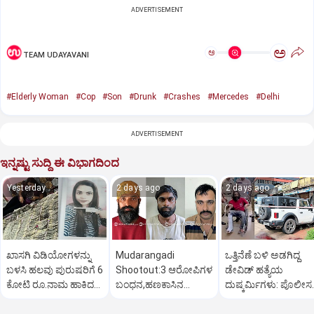
ADVERTISEMENT
ಅ
ಅ
TEAM UDAYAVANI
#Elderly Woman
#Cop
#Son
#Drunk
#Crashes
#Mercedes
#Delhi
ADVERTISEMENT
ಇನ್ನಷ್ಟು ಸುದ್ದಿ ಈ ವಿಭಾಗದಿಂದ
Yesterday
2 days ago
2 days ago
ಖಾಸಗಿ ವಿಡಿಯೋಗಳನ್ನು
Mudarangadi
ಒತ್ತಿನೆಣೆ ಬಳಿ ಅಡಗಿದ್ದ
ಬಳಸಿ ಹಲವು ಪುರುಷರಿಗೆ 6
Shootout:‌3 ಆರೋಪಿಗಳ
ಡೇವಿಡ್‌ ಹತ್ಯೆಯ
ಕೋಟಿ ರೂ.ನಾಮ ಹಾಕಿದ
ಬಂಧನ,ಹಣಕಾಸಿನ
ದುಷ್ಕರ್ಮಿಗಳು: ಪೊಲೀಸ
ಮಹಿಳೆ
ವೈಮನಸ್ಸು ಕಾರಣ? ಸುಪಾರಿ
ಕಾರ್ಯಾಚರಣೆ ಹೇಗಿತ್ತು?
ಕೊಟ್ಟಿದ್ಯಾರು?