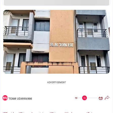
ADVERTISEMENT
ಅ
ಅ
TEAM UDAYAVANI