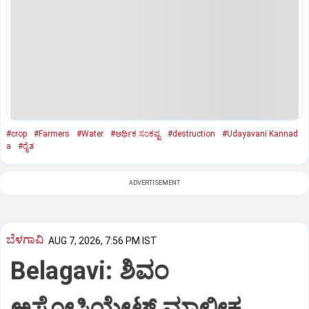
#crop
#Farmers
#Water
#ಆರ್ಥಿಕ ಸಂಕಷ್ಟ
#destruction
#Udayavani Kannad
a
#ರೈತ
ADVERTISEMENT
ಬೆಳಗಾವಿ
AUG 7, 2026, 7:56 PM IST
Belagavi: ಶಿವಂ
ಅಸೋಸಿಯೇಟ್ಸ್ ಮಾಲೀಕ