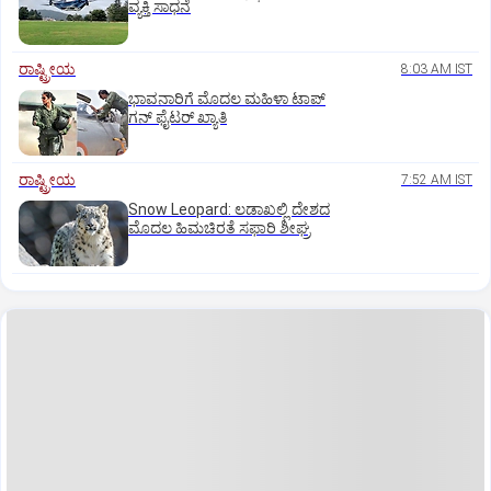
ವ್ಯಕ್ತಿ ಸಾಧನೆ
ರಾಷ್ಟ್ರೀಯ
8:03 AM IST
ಭಾವನಾರಿಗೆ ಮೊದಲ ಮಹಿಳಾ ಟಾಪ್‌
ಗನ್‌ ಫೈಟರ್‌ ಖ್ಯಾತಿ
ರಾಷ್ಟ್ರೀಯ
7:52 AM IST
Snow Leopard: ಲಡಾಖಲ್ಲಿ ದೇಶದ
ಮೊದಲ ಹಿಮಚಿರತೆ ಸಫಾರಿ ಶೀಘ್ರ