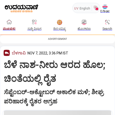
UV
English
E-Paper
ಮುಖಪುಟ
ಸುದ್ದಿ ವಿಭಾಗ
ದಿನ ಭವಿಷ್ಯ
ಹೊಂಗಿರಣ
Search
ADVERTISEMENT
ಬೆಳಗಾವಿ
NOV 7, 2022, 3:36 PM IST
ಬೆಳೆ ನಾಶ-ನೀರು ಆರದ ಹೊಲ;
ಚಿಂತೆಯಲ್ಲಿ ರೈತ
ಸೆಪ್ಟೆಂಬರ್‌-ಅಕ್ಟೋಬರ್‌ ಅಕಾಲಿಕ ಮಳೆ; ಶೀಘ್ರ
ಪರಿಹಾರಕ್ಕೆ ರೈತರ ಆಗ್ರಹ