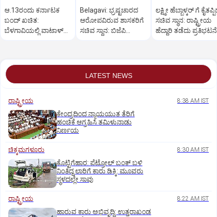
ಆ.13ರಂದು ಕರ್ನಾಟಕ
Belagavi: ಭ್ರಷ್ಟಚಾರದ
ಲಕ್ಷ್ಮೀ ಹೆಬ್ಬಾಳ್ಕರ್ ಗೆ ಕೈತಪ್ಪ
ಬಂದ್ ಖಚಿತ:
ಆರೋಪವಿರುವ ಶಾಸಕರಿಗೆ
ಸಚಿವ ಸ್ಥಾನ: ರಾಷ್ಟ್ರೀಯ
ಬೆಳಗಾವಿಯಲ್ಲಿ ವಾಟಾಳ್
ಸಚಿವ ಸ್ಥಾನ: ಬಿಜೆಪಿ
ಹೆದ್ದಾರಿ ತಡೆದು ಪ್ರತಿಭಟನೆ
ನಾಗರಾಜ್ ಹೇಳಿಕೆ
ಕಾರ್ಯಕರ್ತರ ಪ್ರತಿಭಟನೆ
LATEST NEWS
ರಾಷ್ಟ್ರೀಯ
8:38 AM IST
ಕೇಂದ್ರದಿಂದ ನ್ಯಾಯಯುತ ತೆರಿಗೆ
ಹಂಚಿಕೆ ಆಗ್ರಹಿಸಿ ತಮಿಳುನಾಡು
ನಿರ್ಣಯ
ಚಿಕ್ಕಮಗಳೂರು
8:30 AM IST
ಕೊಟ್ಟಿಗೆಹಾರ: ಪೆಟ್ರೋಲ್ ಬಂಕ್ ಬಳಿ
ನಿಂತಿದ್ದ ಲಾರಿಗೆ ಕಾರು ಡಿಕ್ಕಿ: ಮೂವರು
ಸ್ಥಳದಲ್ಲೇ ಸಾವು
ರಾಷ್ಟ್ರೀಯ
8:22 AM IST
ಹಾರುವ ಕಾರು ಅಭಿವೃದ್ಧಿ: ಉತ್ತರಾಖಂಡ