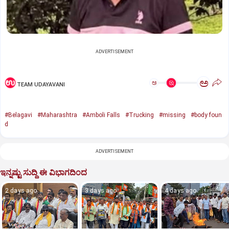
ADVERTISEMENT
ಅ
ಅ
TEAM UDAYAVANI
#Belagavi
#Maharashtra
#Amboli Falls
#Trucking
#missing
#body foun
d
ADVERTISEMENT
ಇನ್ನಷ್ಟು ಸುದ್ದಿ ಈ ವಿಭಾಗದಿಂದ
2 days ago
3 days ago
4 days ago