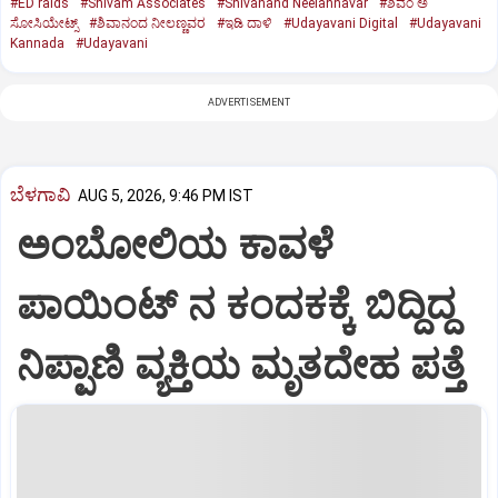
#ED raids
#Shivam Associates
#Shivanand Neelannavar
#ಶಿವಂ ಅ
ಸೋಸಿಯೇಟ್ಸ್
#ಶಿವಾನಂದ ನೀಲಣ್ಣವರ
#ಇಡಿ ದಾಳಿ
#Udayavani Digital
#Udayavani
Kannada
#Udayavani
ADVERTISEMENT
ಬೆಳಗಾವಿ
AUG 5, 2026, 9:46 PM IST
ಅಂಬೋಲಿಯ ಕಾವಳೆ‌
ಪಾಯಿಂಟ್ ನ ಕಂದಕಕ್ಕೆ ಬಿದ್ದಿದ್ದ
ನಿಪ್ಪಾಣಿ ವ್ಯಕ್ತಿಯ ಮೃತದೇಹ ಪತ್ತೆ