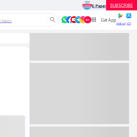
SUBSCRIBE
E-Paper
Get App
h News
Android
iOS