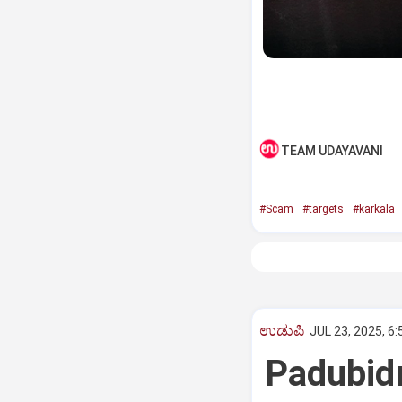
TEAM UDAYAVANI
#Scam
#targets
#karkala
ಉಡುಪಿ
JUL 23, 2025, 6
Padubidri