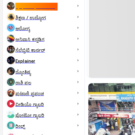
ಇಸ್ರೇಲ್- ಇರಾನ್‌ ಯುದ್ಧ
ಶಿಕ್ಷಣ / ಉದ್ಯೋಗ
ಆರೋಗ್ಯ
ಅನಿವಾಸಿ ಕನ್ನಡಿಗ
ಸೆಲೆಬ್ರಿಟಿ ಕಾರ್ನರ್‌
Explainer
ಜ್ಯೋತಿಷ್ಯ
ರಾಶಿ ಫಲ
ಪುಟಾಣಿ ಪ್ರಪಂಚ
ವೀಡಿಯೊ ಗ್ಯಾಲರಿ
ಫೋಟೋ ಗ್ಯಾಲರಿ
ರೀಲ್ಸ್