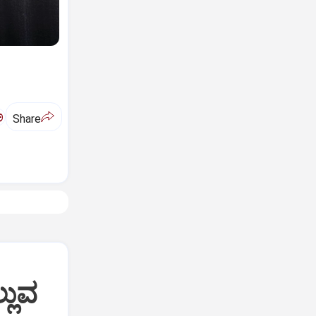
ಅ
Share
್ಲುವ