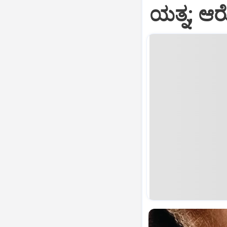
ಯತ್ನ; ಆ