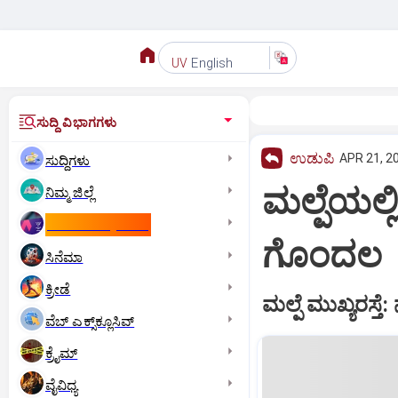
English
UV
ಸುದ್ದಿ ವಿಭಾಗಗಳು
ಉಡುಪಿ
APR 21, 2
ಸುದ್ದಿಗಳು
ಮಲ್ಪೆಯಲ್
ನಿಮ್ಮ ಜಿಲ್ಲೆ
ಕಾಮನ್‌ ವೆಲ್ತ್‌ ಗೇಮ್ಸ್‌
ಗೊಂದಲ
ಸಿನೆಮಾ
ಕ್ರೀಡೆ
ಮಲ್ಪೆ ಮುಖ್ಯರಸ್ತೆ: ನ
ವೆಬ್ ಎಕ್ಸ್‌ಕ್ಲೂಸಿವ್
ಕ್ರೈಮ್
ವೈವಿಧ್ಯ