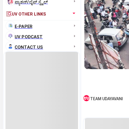
ಫ್ಯಾಶನ್/ಲೈಫ್‌ ಸ್ಟೈಲ್
UV OTHER LINKS
E-PAPER
UV PODCAST
CONTACT US
TEAM UDAYAVANI