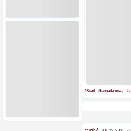
#Road
#kannada news
#di
ಉಡುಪಿ
JUL 23, 2025, 7