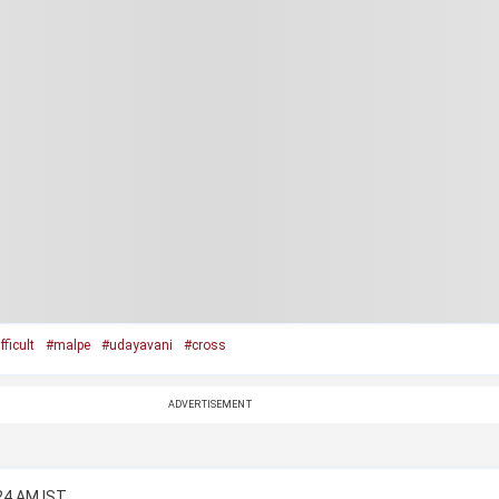
fficult
#malpe
#udayavani
#cross
ADVERTISEMENT
:24 AM IST