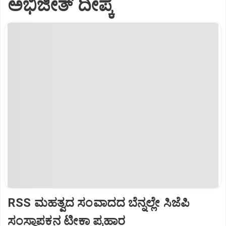
ಅಭಿಜೀತ್ ದೀಪ್ಕೆ
RSS ಮಹತ್ವದ ಸಂವಾದದ ಬೆನ್ನಲ್ಲೇ ಸಿಜೆಪಿ
ಸಂಸ್ಥಾಪಕನ ಟೀಕಾ ಪ್ರಹಾರ