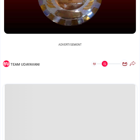
ADVERTISEMENT
ಅ
ಅ
TEAM UDAYAVANI