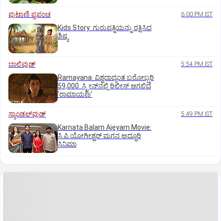
ಪುಟಾಣಿ ಪ್ರಪಂಚ
6:00 PM IST
Kids Story: ಗುರುಪತ್ನಿಯನ್ನು ರಕ್ಷಿಸಿದ
ಶಿಷ್ಯ
ಬಾಲಿವುಡ್‌
5:54 PM IST
Ramayana: ವಿಶ್ವದಾದ್ಯಂತ ಬರೋಬ್ಬರಿ
59,000 ಸ್ಕ್ರೀನ್‌ನಲ್ಲಿ ರಿಲೀಸ್‌ ಆಗಲಿದೆ
'ರಾಮಾಯಣ'
ಸ್ಯಾಂಡಲ್‌ವುಡ್‌
5:49 PM IST
Karnata Balam Ajeyam Movie:
ಸಿ.ಪಿ.ಯೋಗೀಶ್ವರ್‌ ಮಗನ ಅದ್ಧೂರಿ
ಸಿನಿಮಾ