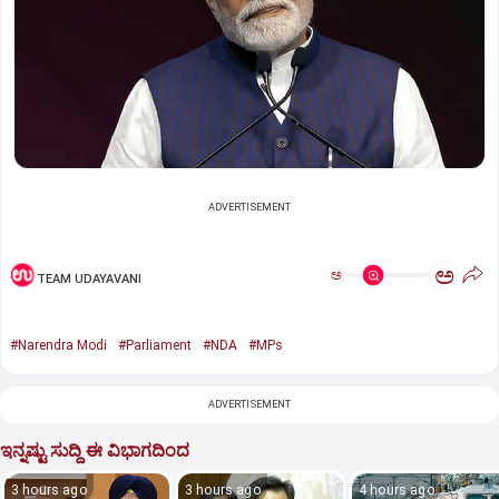
ADVERTISEMENT
ಅ
ಅ
TEAM UDAYAVANI
#Narendra Modi
#Parliament
#NDA
#MPs
ADVERTISEMENT
ಇನ್ನಷ್ಟು ಸುದ್ದಿ ಈ ವಿಭಾಗದಿಂದ
3 hours ago
3 hours ago
4 hours ago