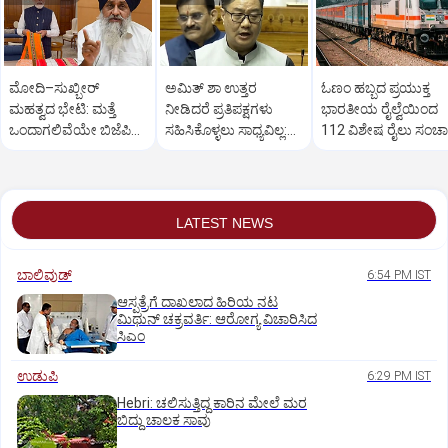
ಮೋದಿ–ಸುಖ್ಬೀರ್
ಅಮಿತ್ ಶಾ ಉತ್ತರ
ಓಣಂ ಹಬ್ಬದ ಪ್ರಯುಕ್ತ
ಮಹತ್ವದ ಭೇಟಿ: ಮತ್ತೆ
ನೀಡಿದರೆ ಪ್ರತಿಪಕ್ಷಗಳು
ಭಾರತೀಯ ರೈಲ್ವೆಯಿಂದ
ಒಂದಾಗಲಿವೆಯೇ ಬಿಜೆಪಿ–
ಸಹಿಸಿಕೊಳ್ಳಲು ಸಾಧ್ಯವಿಲ್ಲ:
112 ವಿಶೇಷ ರೈಲು ಸಂಚ
ಶಿರೋಮಣಿ ಅಕಾಲಿ ದಳ?
ರಿಜಿಜು
LATEST NEWS
ಬಾಲಿವುಡ್‌
6:54 PM IST
ಆಸ್ಪತ್ರೆಗೆ ದಾಖಲಾದ ಹಿರಿಯ ನಟ
ಮಿಥುನ್ ಚಕ್ರವರ್ತಿ: ಆರೋಗ್ಯ ವಿಚಾರಿಸಿದ
ಸಿಎಂ
ಉಡುಪಿ
6:29 PM IST
Hebri: ಚಲಿಸುತ್ತಿದ್ದ ಕಾರಿನ ಮೇಲೆ ಮರ
ಬಿದ್ದು ಚಾಲಕ ಸಾವು