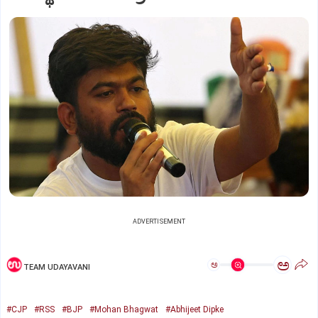
ADVERTISEMENT
ಅ
ಅ
TEAM UDAYAVANI
#CJP
#RSS
#BJP
#Mohan Bhagwat
#Abhijeet Dipke