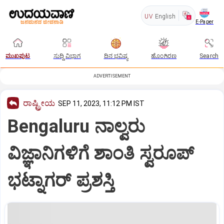
UV
English
E-Paper
ಮುಖಪುಟ
ಸುದ್ದಿ ವಿಭಾಗ
ದಿನ ಭವಿಷ್ಯ
ಹೊಂಗಿರಣ
Search
ADVERTISEMENT
ರಾಷ್ಟ್ರೀಯ
SEP 11, 2023, 11:12 PM IST
Bengaluru ನಾಲ್ವರು
ವಿಜ್ಞಾನಿಗಳಿಗೆ ಶಾಂತಿ ಸ್ವರೂಪ್‌
ಭಟ್ನಾಗರ್‌ ಪ್ರಶಸ್ತಿ