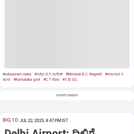
#udayavani news
#ಸಚಿವ ಬಿ.ಸಿ ನಾಗೇಶ್
#Minister B.C. Nagesh
#ಕರ್ನಾಟಕ ಸ
ರ್ಕಾರ
#Karnataka govt
#C T Ravi
#ಸಿ.ಟಿ ರವಿ
ADVERTISEMENT
BIG 10
JUL 22, 2025, 8:47 PM IST
Delhi Airport: ದಿಲ್ಲಿಗೆ