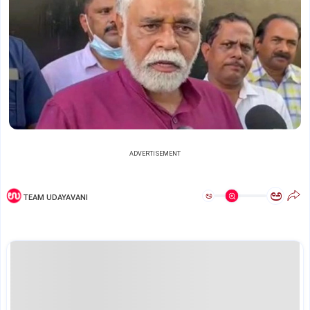
ADVERTISEMENT
ಅ
ಅ
TEAM UDAYAVANI