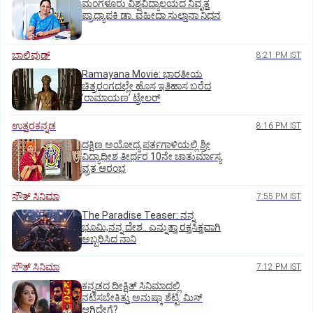
ಮಂಗಳೂರು ವಿಶ್ವವಿದ್ಯಾಲಯದ ನಿವೃತ್ತ
ಪ್ರಾಧ್ಯಾಪಕಿ ಡಾ. ವಹೀದಾ ಸುಲ್ತಾನಾ ನಿಧನ
ಬಾಲಿವುಡ್‌
8:21 PM IST
Ramayana Movie: ಭಾರತೀಯ
ಚಿತ್ರರಂಗದಲ್ಲೇ ಹೊಸ ಇತಿಹಾಸ ಬರೆದ
ʼರಾಮಾಯಣʼ ಟ್ರೇಲರ್
ಉತ್ತರಕನ್ನಡ
8:16 PM IST
ದಕ್ಷಿಣ ಅಯೋಧ್ಯ ಪರ್ತಗಾಳಿಯಲ್ಲಿ ಶ್ರೀ
ವಿದ್ಯಾಧೀಶ ತೀರ್ಥರ 10ನೇ ಚಾತುರ್ಮಾಸ್ಯ
ವ್ರತ ಆರಂಭ
ಸೌತ್‌ ಸಿನಿಮಾ
7:55 PM IST
The Paradise Teaser: ನನ್ನ
ಭೂಮಿ,ನನ್ನ ದೇಶ.. ಎನ್ನುತ್ತಾ ರಕ್ತಸಿಕ್ತವಾಗಿ
ಅಬ್ಬರಿಸಿದ ನಾನಿ
ಸೌತ್‌ ಸಿನಿಮಾ
7:12 PM IST
ಕನ್ನಡದ ದೀಕ್ಷಿತ್‌ ಸಿನಿಮಾದಲ್ಲಿ
ನಟಿಸಬೇಕಿತ್ತು ಅನುಷ್ಕಾ ಶೆಟ್ಟಿ: ಮಿಸ್‌
ಆಗಿದ್ದೇಗೆ?