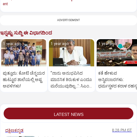
ent
ADVERTISEMENT
ಇನ್ನಷ್ಟು ಸುದ್ದಿ ಈ ವಿಭಾಗದಿಂದ
1 year ago
1 year ago
1 year ago
ಪುತ್ತೂರು: ಕೋಟಿ ಚೆನ್ನಯರ
“ನಾನು ಅನುಭವಿಸಿದ
ಕತೆ ಹೇಳುವ
ಹುಟ್ಟೂರ ಶಾಲೆಯಲ್ಲಿ ಅಷ್ಟ
ಮಾನಸಿಕ ಕಿರುಕುಳ ಎಂದೂ
ಅಸ್ಥಿಪಂಜರಗಳು:
ಅವಳಿಗಳು!
ಮರೆಯುವುದಿಲ್ಲ…’: ಸಿಎಂ
ಧರ್ಮಸ್ಥಳದ‌ ಕರಾಳ ರಹಸ್ಯ
ಸಿದ್ದರಾಮಯ್ಯ
ತೆರೆದಿಡಲಿದೆಯೇ ಡಿಎನ್
ಪರೀಕ್ಷೆ?
LATEST NEWS
ದಕ್ಷಿಣಕನ್ನಡ
8:28 PM IST