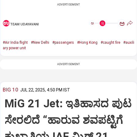
ADVERTISEMENT
ಅ
ಅ
TEAM UDAYAVANI
#Air India flight
#New Delhi
#passengers
#Hong Kong
#caught fire
#auxili
ary power unit
ADVERTISEMENT
BIG 10
JUL 22, 2025, 4:50 PM IST
MiG 21 Jet: ಇತಿಹಾಸದ ಪುಟ
ಸೇರಲಿದೆ “ಹಾರುವ ಶವಪಟ್ಟಿಗೆ
ಕುಖ್ಯಾತಿಯ IAF ಮಿಗ್‌ 21