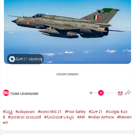
ಮಿಗ್‌ 21 ಯುಗಾಂತ್ಯ
ADVERTISEMENT
ಅ
ಅ
TEAM UDAYAVANI
#ನಿವೃತ್ತಿ
#udayavani
#Iconic MiG 21
#Poor Safety
#ಮಿಗ್‌ 21
#ಸುರಕ್ಷತಾ ಕೊರ
ತೆ
#ಭಾರತೀಯ ವಾಯುಪಡೆ
#ಸೋವಿಯತ್‌ ಒಕ್ಕೂಟ
#AIR
#Indian Airforce
#Retirem
ent