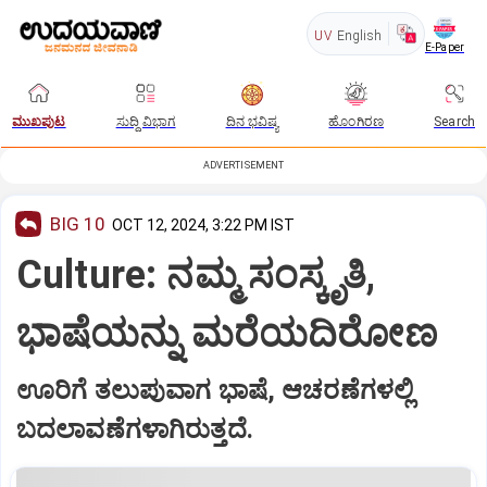
UV
English
E-Paper
ಮುಖಪುಟ
ಸುದ್ದಿ ವಿಭಾಗ
ದಿನ ಭವಿಷ್ಯ
ಹೊಂಗಿರಣ
Search
ADVERTISEMENT
BIG 10
OCT 12, 2024, 3:22 PM IST
Culture: ನಮ್ಮ ಸಂಸ್ಕೃತಿ,
ಭಾಷೆಯನ್ನು ಮರೆಯದಿರೋಣ
ಊರಿಗೆ ತಲುಪುವಾಗ ಭಾಷೆ, ಆಚರಣೆಗಳಲ್ಲಿ
ಬದಲಾವಣೆಗಳಾಗಿರುತ್ತದೆ.