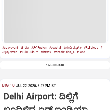
#udayavani
#india
#UV Fusion
#coastal
#ಯುವಿ ಫ್ಯೂಶನ್
#Religious
#
ವಿಭಿನ್ನ ಆಹಾರ
#Tulu Culture
#ಕರಾವಳಿ
#ಕರಾವಳಿ ಸಂಸ್ಕೃತಿ
#Food
ADVERTISEMENT
BIG 10
JUL 22, 2025, 8:47 PM IST
Delhi Airport: ದಿಲ್ಲಿಗೆ
ಬಂದಿಳಿದ ಏರ್‌ ಇಂಡಿಯಾ