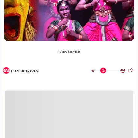
ADVERTISEMENT
ಅ
ಅ
TEAM UDAYAVANI