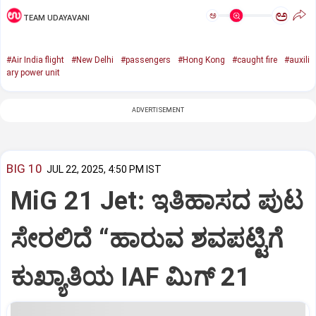
ಅ
ಅ
TEAM UDAYAVANI
#Air India flight
#New Delhi
#passengers
#Hong Kong
#caught fire
#auxili
ary power unit
ADVERTISEMENT
BIG 10
JUL 22, 2025, 4:50 PM IST
MiG 21 Jet: ಇತಿಹಾಸದ ಪುಟ
ಸೇರಲಿದೆ “ಹಾರುವ ಶವಪಟ್ಟಿಗೆ
ಕುಖ್ಯಾತಿಯ IAF ಮಿಗ್‌ 21