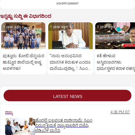
ADVERTISEMENT
ಇನ್ನಷ್ಟು ಸುದ್ದಿ ಈ ವಿಭಾಗದಿಂದ
1 year ago
1 year ago
1 year ago
ಪುತ್ತೂರು: ಕೋಟಿ ಚೆನ್ನಯರ
“ನಾನು ಅನುಭವಿಸಿದ
ಕತೆ ಹೇಳುವ
ಹುಟ್ಟೂರ ಶಾಲೆಯಲ್ಲಿ ಅಷ್ಟ
ಮಾನಸಿಕ ಕಿರುಕುಳ ಎಂದೂ
ಅಸ್ಥಿಪಂಜರಗಳು:
ಅವಳಿಗಳು!
ಮರೆಯುವುದಿಲ್ಲ…’: ಸಿಎಂ
ಧರ್ಮಸ್ಥಳದ‌ ಕರಾಳ ರಹಸ್ಯ
ಸಿದ್ದರಾಮಯ್ಯ
ತೆರೆದಿಡಲಿದೆಯೇ ಡಿಎನ್
ಪರೀಕ್ಷೆ?
LATEST NEWS
ರಾಜ್ಯ
4:08 PM IST
ಹೊರಟ್ಟಿ ಬಲವಂತ ರಾಜೀನಾಮೆ: ಸಿಎಂ
ವಿರುದ್ಧ ಕ್ರಮಕ್ಕೆ ರಾಜ್ಯಪಾಲರಿಗೆ ಬಿಜೆಪಿ,
ಜೆಡಿಎಸ್ ಮನವಿ