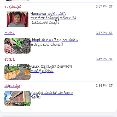
ಉತ್ತರಕನ್ನಡ
3:57 PM IST
Honnavar: ಕಳ್ಳತನ ನಡೆಸಿ
ಜೀವಬೆದರಿಕೆಯೊಡ್ಡಿದ್ದ ಆರೋಪಿ 24
ಗಂಟೆಯೊಳಗೆ ಬಂಧನ
ಉಡುಪಿ
3:47 PM IST
Udupi: ಈ ವರ್ಷ 7 ಲಕ್ಷ ಗಿಡ ನೆಡಲು
ಅರಣ್ಯ ಇಲಾಖೆ ಯೋಜನೆ
ಉಡುಪಿ
3:42 PM IST
Kaup: ವಿಶ್ವ ಮಟ್ಟದ ಬೀಚ್‌ಗಳಿಗೆ
ಹದಗೆಟ್ಟ ರಸ್ತೆಗಳು!
ದಕ್ಷಿಣಕನ್ನಡ
3:34 PM IST
ಕೃಷ್ಣಾಪುರ ಮಾರ್ಕೆಟ್‌: ಮುಗಿಯದ
ಗೋಳು!