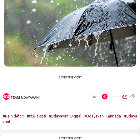
ADVERTISEMENT
ಅ
ಅ
TEAM UDAYAVANI
#Rain deficit
#ಮಳೆ ಕೊರತೆ
#Udayavani Digital
#Udayavani Kannada
#Udaya
vani
ADVERTISEMENT