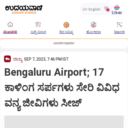
UV
English
E-Paper
ಮುಖಪುಟ
ಸುದ್ದಿ ವಿಭಾಗ
ದಿನ ಭವಿಷ್ಯ
ಹೊಂಗಿರಣ
Search
ADVERTISEMENT
ರಾಜ್ಯ
SEP 7, 2023, 7:46 PM IST
Bengaluru Airport; 17
ಕಾಳಿಂಗ ಸರ್ಪಗಳು ಸೇರಿ ವಿವಿಧ
ವನ್ಯ ಜೀವಿಗಳು ಸೀಜ್