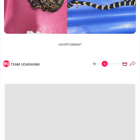
ADVERTISEMENT
ಅ
ಅ
TEAM UDAYAVANI