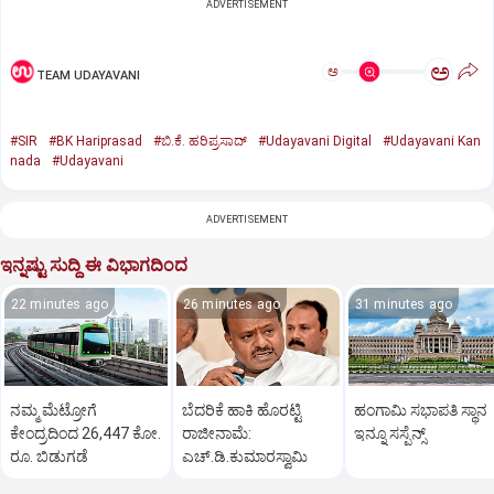
ADVERTISEMENT
ಅ
ಅ
TEAM UDAYAVANI
#SIR
#BK Hariprasad
#ಬಿ.ಕೆ. ಹರಿಪ್ರಸಾದ್‌
#Udayavani Digital
#Udayavani Kan
nada
#Udayavani
ADVERTISEMENT
ಇನ್ನಷ್ಟು ಸುದ್ದಿ ಈ ವಿಭಾಗದಿಂದ
22 minutes ago
26 minutes ago
31 minutes ago
ನಮ್ಮ ಮೆಟ್ರೋಗೆ
ಬೆದರಿಕೆ ಹಾಕಿ ಹೊರಟ್ಟಿ
ಹಂಗಾಮಿ ಸಭಾಪತಿ ಸ್ಥಾನ
ಕೇಂದ್ರದಿಂದ 26,447 ಕೋ.
ರಾಜೀನಾಮೆ:
ಇನ್ನೂ ಸಸ್ಪೆನ್ಸ್‌
ರೂ. ಬಿಡುಗಡೆ
ಎಚ್‌.ಡಿ.ಕುಮಾರಸ್ವಾಮಿ