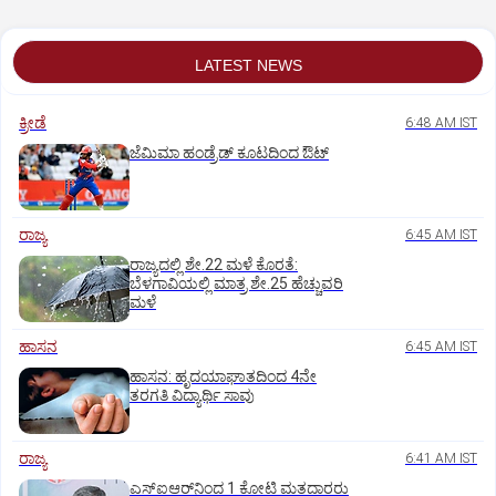
LATEST NEWS
ಕ್ರೀಡೆ
6:48 AM IST
ಜೆಮಿಮಾ ಹಂಡ್ರೆಡ್‌ ಕೂಟದಿಂದ ಔಟ್‌
ರಾಜ್ಯ
6:45 AM IST
ರಾಜ್ಯದಲ್ಲಿ ಶೇ.22 ಮಳೆ ಕೊರತೆ:
ಬೆಳಗಾವಿಯಲ್ಲಿ ಮಾತ್ರ ಶೇ.25 ಹೆಚ್ಚುವರಿ
ಮಳೆ
ಹಾಸನ
6:45 AM IST
ಹಾಸನ: ಹೃದಯಾಘಾತದಿಂದ 4ನೇ
ತರಗತಿ ವಿದ್ಯಾರ್ಥಿ ಸಾವು
ರಾಜ್ಯ
6:41 AM IST
ಎಸ್‌ಐಆರ್‌ನಿಂದ 1 ಕೋಟಿ ಮತದಾರರು