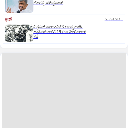
ಹೊರಕ್ಕೆ: ಹರಿಪ್ರಸಾದ್‌
ಕ್ರೀಡೆ
6:36 AM IST
ವಿಶ್ವಕಪ್‌ ಕಾಯುವಿಕೆಗೆ ಅಂತ್ಯ ಹಾಡಿ:
ಹಾಕಿಪಟುಗಳಿಗೆ 1975ರ ಹೀರೋಗಳ
ಕರೆ