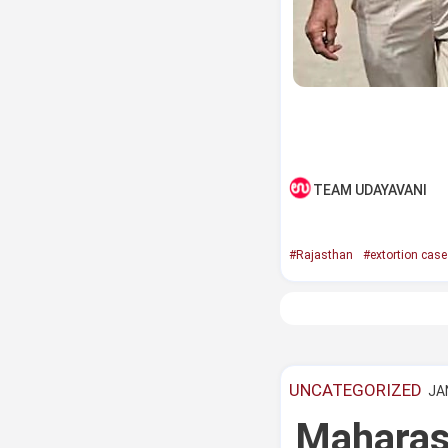
TEAM UDAYAVANI
#Rajasthan
#extortion case
UNCATEGORIZED
JAN
Maharash