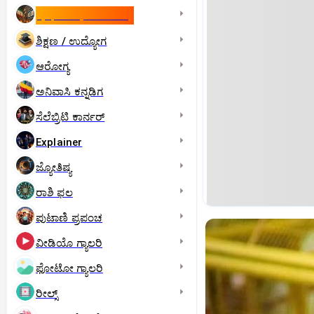
ಇಸ್ರೇಲ್- ಇರಾನ್‌ ಯುದ್ಧ
ಶಿಕ್ಷಣ / ಉದ್ಯೋಗ
ಆರೋಗ್ಯ
ಅನಿವಾಸಿ ಕನ್ನಡಿಗ
ಸೆಲೆಬ್ರಿಟಿ ಕಾರ್ನರ್‌
Explainer
ಜ್ಯೋತಿಷ್ಯ
ರಾಶಿ ಫಲ
ಪುಟಾಣಿ ಪ್ರಪಂಚ
ವೀಡಿಯೊ ಗ್ಯಾಲರಿ
ಫೋಟೋ ಗ್ಯಾಲರಿ
ರೀಲ್ಸ್