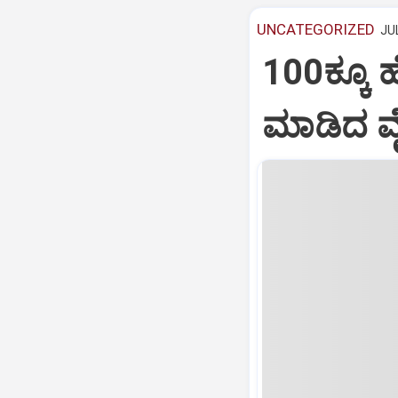
UNCATEGORIZED
JUL
100ಕ್ಕೂ 
ಮಾಡಿದ ವೈ