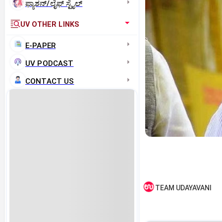
ಫ್ಯಾಶನ್/ಲೈಫ್‌ ಸ್ಟೈಲ್
UV OTHER LINKS
E-PAPER
UV PODCAST
CONTACT US
TEAM UDAYAVANI