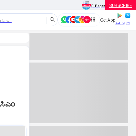
SUBSCRIBE
E-Paper
Get App
h News
Android
iOS
 ಸಿಎಂ