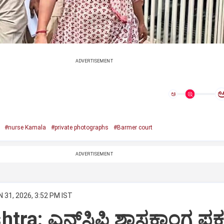
ADVERTISEMENT
ಅ
#nurse Kamala
#private photographs
#Barmer court
ADVERTISEMENT
 31, 2026, 3:52 PM IST
tra: ಎನ್‌ಸಿಪಿ ಶಾಸಕಾಂಗ ಪಕ್