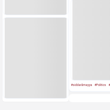
#siddarāmayya
#Politics
#