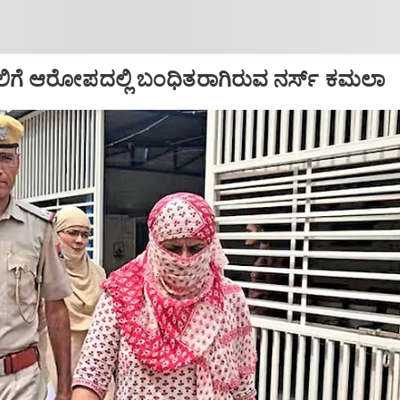
ಿಗೆ ಆರೋಪದಲ್ಲಿ ಬಂಧಿತರಾಗಿರುವ ನರ್ಸ್‌ ಕಮಲಾ