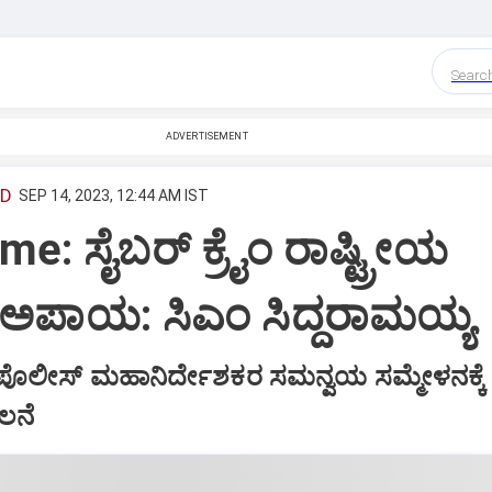
Searc
ADVERTISEMENT
ED
SEP 14, 2023, 12:44 AM IST
e: ಸೈಬರ್‌ ಕ್ರೈಂ ರಾಷ್ಟ್ರೀಯ
 ಅಪಾಯ: ಸಿಎಂ ಸಿದ್ದರಾಮಯ್ಯ
 ಪೊಲೀಸ್‌ ಮಹಾನಿರ್ದೇಶಕರ ಸಮನ್ವಯ ಸಮ್ಮೇಳನಕ್ಕೆ
ಲನೆ