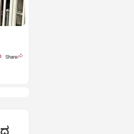
ಅ
Share
ಷದ