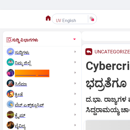
English
UV
ಸುದ್ದಿ ವಿಭಾಗಗಳು
UNCATEGORIZ
ಸುದ್ದಿಗಳು
Cybercrim
ನಿಮ್ಮ ಜಿಲ್ಲೆ
ಕಾಮನ್‌ ವೆಲ್ತ್‌ ಗೇಮ್ಸ್‌
ಭದ್ರತೆಗೂ
ಸಿನೆಮಾ
ಕ್ರೀಡೆ
ದ.ಭಾ. ರಾಜ್ಯಗಳ
ವೆಬ್ ಎಕ್ಸ್‌ಕ್ಲೂಸಿವ್
ಸಿದ್ದರಾಮಯ್ಯ ಚಾ
ಕ್ರೈಮ್
ವೈವಿಧ್ಯ