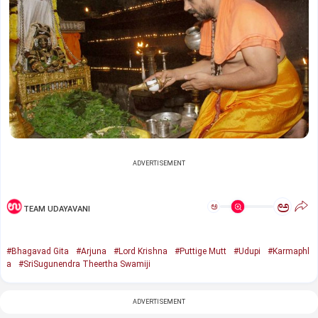
ADVERTISEMENT
ಅ
ಅ
TEAM UDAYAVANI
#Bhagavad Gita
#Arjuna
#Lord Krishna
#Puttige Mutt
#Udupi
#Karmaphl
a
#SriSugunendra Theertha Swamiji
ADVERTISEMENT