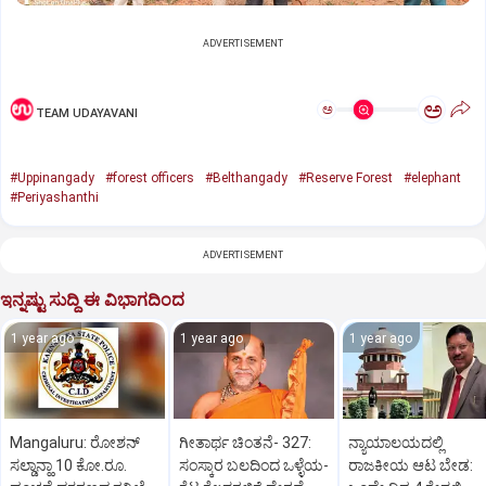
ADVERTISEMENT
ಅ
ಅ
TEAM UDAYAVANI
#Uppinangady
#forest officers
#Belthangady
#Reserve Forest
#elephant
#Periyashanthi
ADVERTISEMENT
ಇನ್ನಷ್ಟು ಸುದ್ದಿ ಈ ವಿಭಾಗದಿಂದ
1 year ago
1 year ago
1 year ago
Mangaluru: ರೋಶನ್‌
ಗೀತಾರ್ಥ ಚಿಂತನೆ- 327:
ನ್ಯಾಯಾಲಯದಲ್ಲಿ
ಸಲ್ಡಾನ್ಹಾ 10 ಕೋ.ರೂ.
ಸಂಸ್ಕಾರ ಬಲದಿಂದ ಒಳ್ಳೆಯ-
ರಾಜಕೀಯ ಆಟ ಬೇಡ: