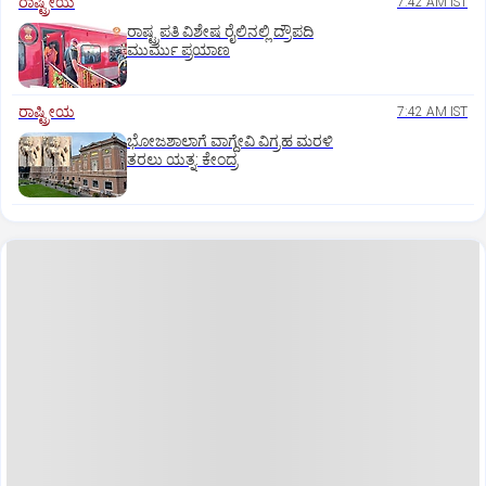
ರಾಷ್ಟ್ರೀಯ
7:42 AM IST
ರಾಷ್ಟ್ರಪತಿ ವಿಶೇಷ ರೈಲಿನಲ್ಲಿ ದ್ರೌಪದಿ
ಮುರ್ಮು ಪ್ರಯಾಣ
ರಾಷ್ಟ್ರೀಯ
7:42 AM IST
ಭೋಜಶಾಲಾಗೆ ವಾಗ್ದೇವಿ ವಿಗ್ರಹ ಮರಳಿ
ತರಲು ಯತ್ನ: ಕೇಂದ್ರ