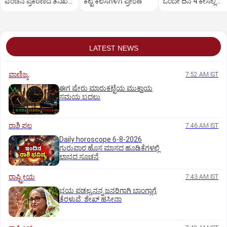
ವಂಚನೆ ಪ್ರಕರಣದ ತನಿಖೆ
ಕೆಟ್ಟ ಕೆಲಸಗಳಿಗೆ ಪ್ರೇರಣೆ
ಒಂದೇ ದಿನ 4 ಕೇಸಲ್ಲಿ
ಸಿಐಡಿಗೆ ವರ್ಗ
ಸುಪ್ರೀಂಕೋರ್ಟ್‌ ಅಭಿಮ
LATEST NEWS
ವಾಣಿಜ್ಯ
7:52 AM IST
ಈಗ ಷೇರು ಮಾರುಕಟ್ಟೆಯ ಮುಕ್ತಾಯ
ಸಮಯ ಬದಲು
ರಾಶಿ ಫಲ
7:46 AM IST
Daily horoscope 6-8-2026
ಗುರುವಾರ:ಹೊಸ ಮಾಸದ ಹೂಡಿಕೆಗಳಲ್ಲಿ
ಲಾಭದ ಸೂಚನೆ
ರಾಷ್ಟ್ರೀಯ
7:43 AM IST
ಭಯ ಪಡಲ್ಲ,ನನ್ನ ಜನರಿಗಾಗಿ ಬಾಂಗ್ಲಾಗೆ
ತೆರಳುವೆ: ಶೇಖ್‌ ಹಸೀನಾ