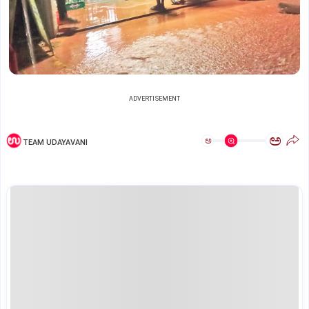
ADVERTISEMENT
ಅ
ಅ
TEAM UDAYAVANI