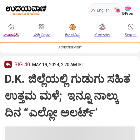
UV
English
E-Paper
ಮುಖಪುಟ
ಸುದ್ದಿ ವಿಭಾಗ
ದಿನ ಭವಿಷ್ಯ
ಹೊಂಗಿರಣ
Search
ADVERTISEMENT
BIG 40
MAY 19, 2024, 2:20 AM IST
D.K. ಜಿಲ್ಲೆಯಲ್ಲಿ ಗುಡುಗು ಸಹಿತ
ಉತ್ತಮ ಮಳೆ; ಇನ್ನೂ ನಾಲ್ಕು
ದಿನ “ಎಲ್ಲೋ ಅಲರ್ಟ್‌’