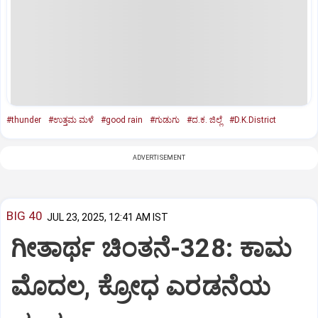
#thunder
#ಉತ್ತಮ ಮಳೆ
#good rain
#ಗುಡುಗು
#ದ.ಕ. ಜಿಲ್ಲೆ
#D.K.District
ADVERTISEMENT
BIG 40
JUL 23, 2025, 12:41 AM IST
ಗೀತಾರ್ಥ ಚಿಂತನೆ-328: ಕಾಮ
ಮೊದಲ, ಕ್ರೋಧ ಎರಡನೆಯ