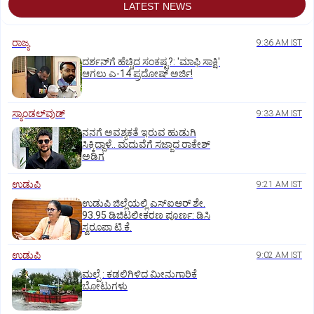
LATEST NEWS
ರಾಜ್ಯ
9:36 AM IST
ದರ್ಶನ್‌ಗೆ ಹೆಚ್ಚಿದ ಸಂಕಷ್ಟ?: 'ಮಾಫಿ ಸಾಕ್ಷಿ'
ಆಗಲು ಎ-14 ಪ್ರದೋಷ್ ಅರ್ಜಿ!
ಸ್ಯಾಂಡಲ್‌ವುಡ್‌
9:33 AM IST
ನನಗೆ ಅವಶ್ಯಕತೆ ಇರುವ ಹುಡುಗಿ
ಸಿಕ್ಕಿದ್ದಾಳೆ.. ಮದುವೆಗೆ ಸಜ್ಜಾದ ರಾಕೇಶ್
ಅಡಿಗ
ಉಡುಪಿ
9:21 AM IST
ಉಡುಪಿ ಜಿಲ್ಲೆಯಲ್ಲಿ ಎಸ್‌ಐಆರ್‌ ಶೇ.
93.95 ಡಿಜಿಟಲೀಕರಣ ಪೂರ್ಣ: ಡಿಸಿ
ಸ್ವರೂಪಾ ಟಿ.ಕೆ.
ಉಡುಪಿ
9:02 AM IST
ಮಲ್ಪೆ : ಕಡಲಿಗಿಳಿದ ಮೀನುಗಾರಿಕೆ
ಬೋಟುಗಳು