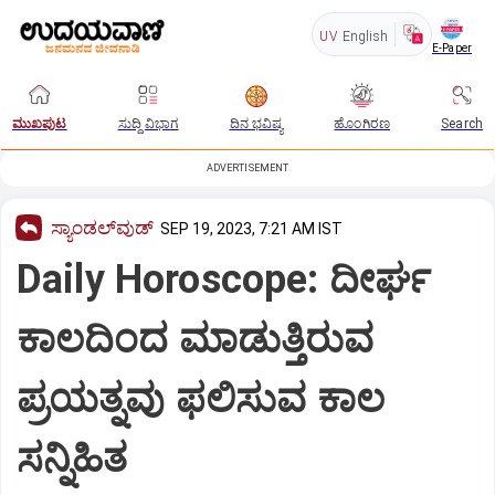
UV
English
E-Paper
ಮುಖಪುಟ
ಸುದ್ದಿ ವಿಭಾಗ
ದಿನ ಭವಿಷ್ಯ
ಹೊಂಗಿರಣ
Search
ADVERTISEMENT
ಸ್ಯಾಂಡಲ್‌ವುಡ್‌
SEP 19, 2023, 7:21 AM IST
Daily Horoscope: ದೀರ್ಘ‌
ಕಾಲದಿಂದ ಮಾಡುತ್ತಿರುವ
ಪ್ರಯತ್ನವು ಫ‌ಲಿಸುವ ಕಾಲ
ಸನ್ನಿಹಿತ