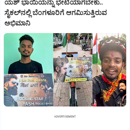
ಯಶ್‌ ಭಾಯಿಯನ್ನು ಭೇಟಿಯಾಗಬೇಕು..
ಸೈಕಲ್‌ನಲ್ಲಿ ಬೆಂಗಳೂರಿಗೆ ಆಗಮಿಸುತ್ತಿರುವ
ಅಭಿಮಾನಿ
ADVERTISEMENT