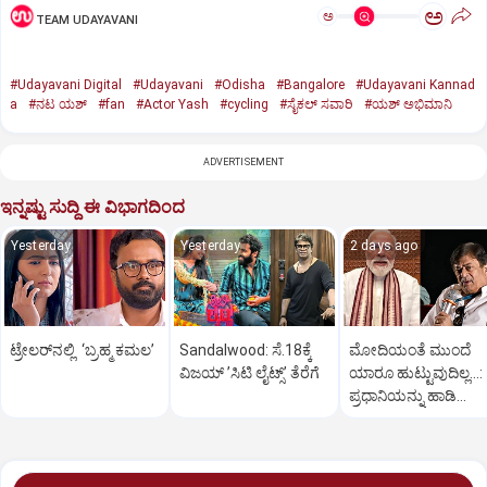
ಅ
ಅ
TEAM UDAYAVANI
#Udayavani Digital
#Udayavani
#Odisha
#Bangalore
#Udayavani Kannad
a
#ನಟ ಯಶ್‌
#fan
#Actor Yash
#cycling
#ಸೈಕಲ್‌ ಸವಾರಿ
#ಯಶ್‌ ಅಭಿಮಾನಿ
ADVERTISEMENT
ಇನ್ನಷ್ಟು ಸುದ್ದಿ ಈ ವಿಭಾಗದಿಂದ
Yesterday
Yesterday
2 days ago
ಟ್ರೇಲರ್‌ನಲ್ಲಿ ‘ಬ್ರಹ್ಮ ಕಮಲ’
Sandalwood: ಸೆ.18ಕ್ಕೆ
ಮೋದಿಯಂತೆ ಮುಂದೆ
ವಿಜಯ್‌ ʼಸಿಟಿ ಲೈಟ್ಸ್ʼ ತೆರೆಗೆ
ಯಾರೂ ಹುಟ್ಟುವುದಿಲ್ಲ...:
ಪ್ರಧಾನಿಯನ್ನು ಹಾಡಿ
ಹೊಗಳಿದ ನಟ ಅನಂತ್‌
ನಾಗ್