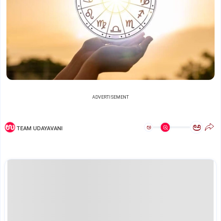
ADVERTISEMENT
ಅ
ಅ
TEAM UDAYAVANI