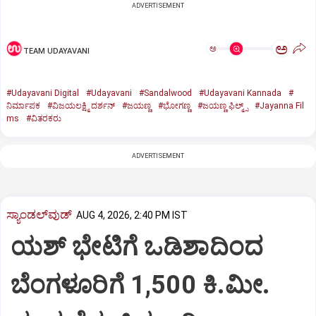
ADVERTISEMENT
ಅ
ಅ
TEAM UDAYAVANI
#Udayavani Digital
#Udayavani
#Sandalwood
#Udayavani Kannada
#
ನಿರ್ಮಾಪಕ
#ವಿಜಯಲಕ್ಷ್ಮಿ ದರ್ಶನ್‌
#ಜಯಣ್ಣ
#ಭೋಗಣ್ಣ
#ಜಯಣ್ಣ ಫಿಲ್ಮ್ಸ್‌
#Jayanna Fil
ms
#ವಿತರಕರು
ADVERTISEMENT
ಸ್ಯಾಂಡಲ್‌ವುಡ್‌
AUG 4, 2026, 2:40 PM IST
ಯಶ್‌ ಭೇಟಿಗೆ ಒಡಿಶಾದಿಂದ
ಬೆಂಗಳೂರಿಗೆ 1,500 ಕಿ.ಮೀ.