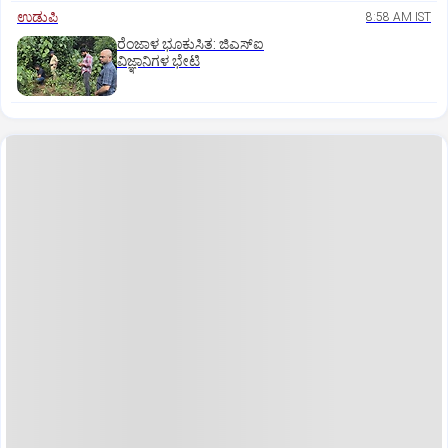
ಉಡುಪಿ
8:58 AM IST
ರೆಂಜಾಳ ಭೂಕುಸಿತ: ಜಿಎಸ್‌ಐ
ವಿಜ್ಞಾನಿಗಳ ಭೇಟಿ