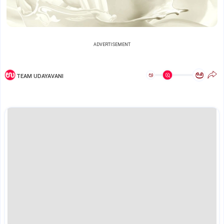
ADVERTISEMENT
ಅ
ಅ
TEAM UDAYAVANI