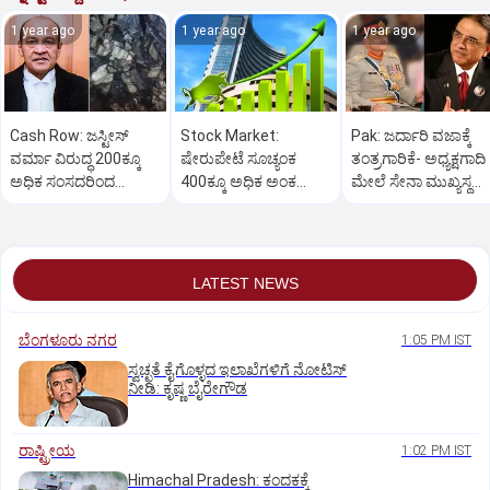
1 year ago
1 year ago
1 year ago
Cash Row: ಜಸ್ಟೀಸ್‌
Stock Market:
Pak: ಜರ್ದಾರಿ ವಜಾಕ್ಕೆ
ವರ್ಮಾ ವಿರುದ್ಧ 200ಕ್ಕೂ
ಷೇರುಪೇಟೆ ಸೂಚ್ಯಂಕ
ತಂತ್ರಗಾರಿಕೆ- ಅಧ್ಯಕ್ಷಗಾದಿ
ಅಧಿಕ ಸಂಸದರಿಂದ
400ಕ್ಕೂ ಅಧಿಕ ಅಂಕ
ಮೇಲೆ ಸೇನಾ ಮುಖ್ಯಸ್ಥ
ಮಹಾಭಿಯೋಗಕ್ಕೆ
ಜಿಗಿತ-ದಿನಾಂತ್ಯದ
ಮುನೀರ್ ಚಿತ್ತ!
ಕೋರಿಕೆ…
ವಹಿವಾಟು ಅಂತ್ಯ
LATEST NEWS
ಬೆಂಗಳೂರು ನಗರ
1:05 PM IST
ಸ್ವಚ್ಛತೆ ಕೈಗೊಳ್ಳದ ಇಲಾಖೆಗಳಿಗೆ ನೋಟಿಸ್‌
ನೀಡಿ: ಕೃಷ್ಣ ಬೈರೇಗೌಡ
ರಾಷ್ಟ್ರೀಯ
1:02 PM IST
Himachal Pradesh: ಕಂದಕಕ್ಕೆ