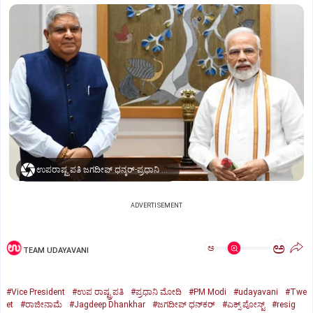
ಉಪರಾಷ್ಟ್ರಪತಿ ಜಗದೀಪ್‌ ಧನ್ಕರ್-ಪ್ರಧಾನಿ ಮೋದಿ
ADVERTISEMENT
ಅ
ಅ
TEAM UDAYAVANI
#Vice President
#ಉಪ ರಾಷ್ಟ್ರಪತಿ
#ಪ್ರಧಾನಿ ಮೋದಿ
#PM Modi
#udayavani
#Twe
et
#ರಾಜೀನಾಮೆ
#Jagdeep Dhankhar
#ಜಗದೀಪ್‌ ಧನ್‌ಕರ್‌
#ಎಕ್ಸ್‌ ಪೋಸ್ಟ್
#resig