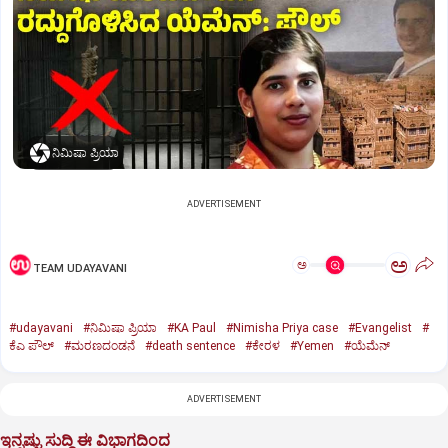
ನಿಮಿಷಾ ಪ್ರಿಯಾ
ADVERTISEMENT
ಅ
ಅ
TEAM UDAYAVANI
#udayavani
#ನಿಮಿಷಾ ಪ್ರಿಯಾ
#KA Paul
#Nimisha Priya case
#Evangelist
#
ಕೆಎ ಪೌಲ್
#ಮರಣದಂಡನೆ
#death sentence
#ಕೇರಳ
#Yemen
#ಯೆಮೆನ್‌
ADVERTISEMENT
ಇನ್ನಷ್ಟು ಸುದ್ದಿ ಈ ವಿಭಾಗದಿಂದ