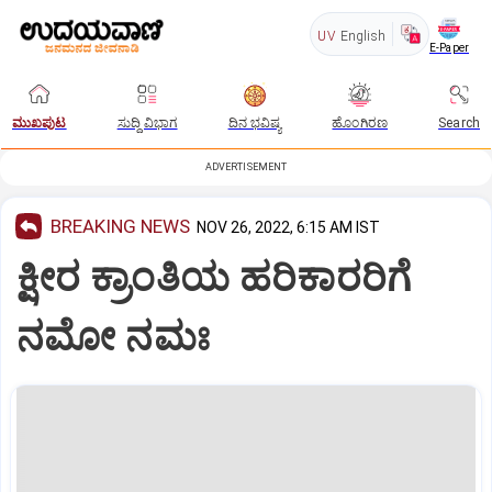
UV
English
E-Paper
ಮುಖಪುಟ
ಸುದ್ದಿ ವಿಭಾಗ
ದಿನ ಭವಿಷ್ಯ
ಹೊಂಗಿರಣ
Search
ADVERTISEMENT
BREAKING NEWS
NOV 26, 2022, 6:15 AM IST
ಕ್ಷೀರ ಕ್ರಾಂತಿಯ ಹರಿಕಾರರಿಗೆ
ನಮೋ ನಮಃ