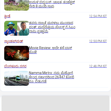
ಉರುಳಿ ಬಿದ್ದ ಬಸ್-‌ ಚಾಲಕ, ಕಂಡಕ್ಟರ್‌
ಸೇರಿ 8 ಮಂದಿ ಸಾವು
ಕ್ರೀಡೆ
12:54 PM IST
ತವರು ರಾಜ್ಯಕ್ಕೆ ಮರಳಲು ಮುಂದಾದ
ಪಂತ್:‌ ಮಧ್ಯರಾತ್ರಿಯ ಪೋಸ್ಟ್‌ ಗೆ ಸಿಎಂ
ಧಾಮಿ ಪ್ರತಿಕ್ರಿಯೆ
ಸ್ಯಾಂಡಲ್‌ವುಡ್‌
12:50 PM IST
Movie Review: ಅದೇ ಕಥೆ ಬಾಸ್‌
ಜೊತೆ!
ಬೆಂಗಳೂರು ನಗರ
12:48 PM IST
Namma Metro: ನಮ್ಮ ಮೆಟ್ರೋಗೆ
ಕೇಂದ್ರ ಸರ್ಕಾರದಿಂದ 26447 ಕೋಟಿ
ರೂ. ಬಿಡುಗಡೆ