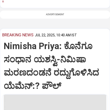
n
ADVERTISEMENT
BREAKING NEWS
JUL 22, 2025, 10:40 AM IST
Nimisha Priya: ಕೊನೆಗೂ
ಸಂಧಾನ ಯಶಸ್ವಿ-ನಿಮಿಷಾ
ಮರಣದಂಡನೆ ರದ್ದುಗೊಳಿಸಿದ
ಯೆಮೆನ್:? ಪೌಲ್