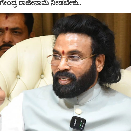
 ನಾಗೇಂದ್ರ ರಾಜೀನಾಮೆ ನೀಡಬೇಕು..