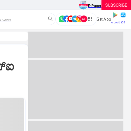
SUBSCRIBE
E-Paper
Get App
h News
Android
iOS
್‌ಐ