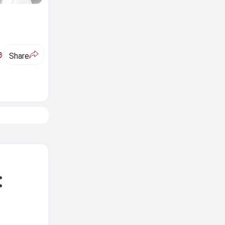
ಅ
Share
: