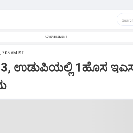
Searc
ADVERTISEMENT
, 7:05 AM IST
ಲಿ 3, ಉಡುಪಿಯಲ್ಲಿ 1ಹೊಸ ಇಎಸ
ಲಯ