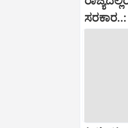
ರಾಜ್ಯದಲ್
ಸರಕಾರ..: