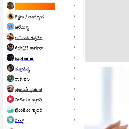
ಇಸ್ರೇಲ್- ಇರಾನ್‌ ಯುದ್ಧ
ಶಿಕ್ಷಣ / ಉದ್ಯೋಗ
ಆರೋಗ್ಯ
ಅನಿವಾಸಿ ಕನ್ನಡಿಗ
ಸೆಲೆಬ್ರಿಟಿ ಕಾರ್ನರ್‌
Explainer
ಜ್ಯೋತಿಷ್ಯ
ರಾಶಿ ಫಲ
ಪುಟಾಣಿ ಪ್ರಪಂಚ
ವೀಡಿಯೊ ಗ್ಯಾಲರಿ
ಫೋಟೋ ಗ್ಯಾಲರಿ
ರೀಲ್ಸ್