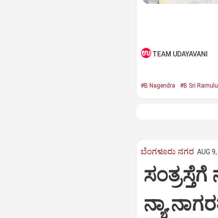
TEAM UDAYAVANI
#B Nagendra
#B Sri Ramulu
ಬೆಂಗಳೂರು ನಗರ
AUG 9,
ಸಂತ್ರಸ್ತೆ
ನ್ಯಾ.ನಾಗರತ