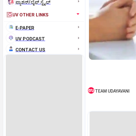
ಫ್ಯಾಶನ್/ಲೈಫ್‌ ಸ್ಟೈಲ್
UV OTHER LINKS
E-PAPER
UV PODCAST
CONTACT US
TEAM UDAYAVANI