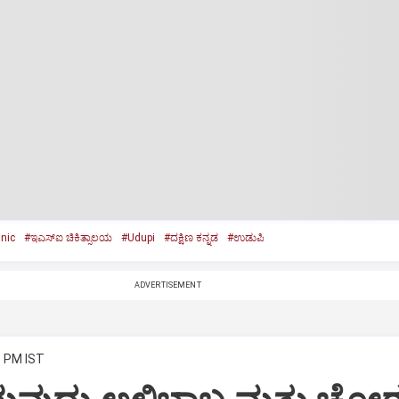
inic
#ಇಎಸ್‌ಐ ಚಿಕಿತ್ಸಾಲಯ
#Udupi
#ದಕ್ಷಿಣ ಕನ್ನಡ
#ಉಡುಪಿ
ADVERTISEMENT
3 PM IST