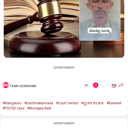
ADVERTISEMENT
ಅ
ಅ
TEAM UDAYAVANI
#Mangaluru
#Dashinakannada
#Court Verdict
#ಲೈಂಗಿಕ ಕಿರುಕುಳ
#Bantwal
#POCSO case
#Monappa Naik
ADVERTISEMENT