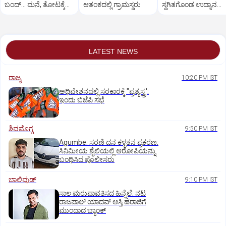
ಬಂದ್... ಮನೆ, ತೋಟಕ್ಕೆ
ಆತಂಕದಲ್ಲಿ ಗ್ರಾಮಸ್ಥರು
ಸ್ಥಗಿತಗೊಂಡ ಉದ್ಯಾನ
ನುಗ್ಗಿದ ನೀರು
ನಿರ್ಮಾಣ
LATEST NEWS
ರಾಜ್ಯ
10:20 PM IST
ಅಧಿವೇಶನದಲ್ಲಿ ಸರಕಾರಕ್ಕೆ "ಪ್ರತ್ಯಸ್ತ್ರ':
ಇಂದು ಬಿಜೆಪಿ ಸಭೆ
ಶಿವಮೊಗ್ಗ
9:50 PM IST
Agumbe: ಸರಣಿ ದನ ಕಳ್ಳತನ ಪ್ರಕರಣ:
ಸಿನಿಮೀಯ ಶೈಲಿಯಲ್ಲಿ ಆರೋಪಿಯನ್ನು
ಬಂಧಿಸಿದ ಪೊಲೀಸರು
ಬಾಲಿವುಡ್‌
9:10 PM IST
ಸಾಲ ಮರುಪಾವತಿಸದ ಹಿನ್ನೆಲೆ: ನಟ
ರಾಜಪಾಲ್ ಯಾದವ್‌ ಆಸ್ತಿ ಹರಾಜಿಗೆ
ಮುಂದಾದ ಬ್ಯಾಂಕ್