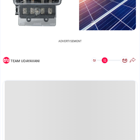
ADVERTISEMENT
ಅ
ಅ
TEAM UDAYAVANI