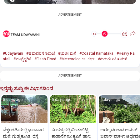
ADVERTISEMENT
ಅ
ಅ
TEAM UDAYAVANI
#Udayavani
#ಹವಾಮಾನ ಇಲಾಖೆ
#ಭಾರೀ ಮಳೆ
#Coastal Karnataka
#Heavy Rai
nfall
#ಮುನ್ನೆಚ್ಚರಿಕೆ
#Flash Flood
#Meteorological dept
#ಗುಡುಗು ಸಹಿತ ಮಳೆ
ADVERTISEMENT
ಇನ್ನಷ್ಟು ಸುದ್ದಿ ಈ ವಿಭಾಗದಿಂದ
5 days ago
5 days ago
5 days ago
ಬೆಳ್ತಂಗಡಿಯಲ್ಲಿ ಧಾರಾಕಾರ
ಕಂದಡ್ಕದಲ್ಲಿ ಬೀಡುಬಿಟ್ಟ
ಅರಣ್ಯದಂತಾದ ಅಮರ್‌
ಮಳೆ: ಗುಡ್ಡ ಕುಸಿತ, ರಸ್ತೆ
ಕಾಡಾನೆಗಳು: ಕೃಷಿಗೆ ಹಾನಿ;
ಜವಾನ್‌ ಪಾರ್ಕ್‌: ಅರ್ಧದಲ್