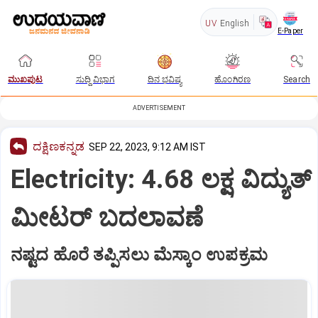
UV
English
E-Paper
ಮುಖಪುಟ
ಸುದ್ದಿ ವಿಭಾಗ
ದಿನ ಭವಿಷ್ಯ
ಹೊಂಗಿರಣ
Search
ADVERTISEMENT
ದಕ್ಷಿಣಕನ್ನಡ
SEP 22, 2023, 9:12 AM IST
Electricity: 4.68 ಲಕ್ಷ ವಿದ್ಯುತ್‌
ಮೀಟರ್‌ ಬದಲಾವಣೆ
ನಷ್ಟದ ಹೊರೆ ತಪ್ಪಿಸಲು ಮೆಸ್ಕಾಂ ಉಪಕ್ರಮ