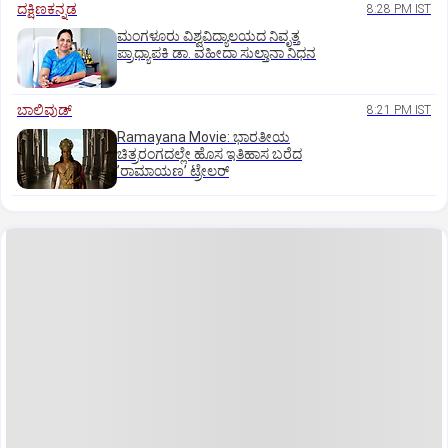
ದಕ್ಷಿಣಕನ್ನಡ
8:28 PM IST
ಮಂಗಳೂರು ವಿಶ್ವವಿದ್ಯಾಲಯದ ನಿವೃತ್ತ
ಪ್ರಾಧ್ಯಾಪಕಿ ಡಾ. ವಹೀದಾ ಸುಲ್ತಾನಾ ನಿಧನ
ಬಾಲಿವುಡ್‌
8:21 PM IST
Ramayana Movie: ಭಾರತೀಯ
ಚಿತ್ರರಂಗದಲ್ಲೇ ಹೊಸ ಇತಿಹಾಸ ಬರೆದ
ʼರಾಮಾಯಣʼ ಟ್ರೇಲರ್