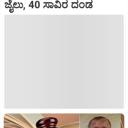
ಜೈಲು, 40 ಸಾವಿರ ದಂಡ