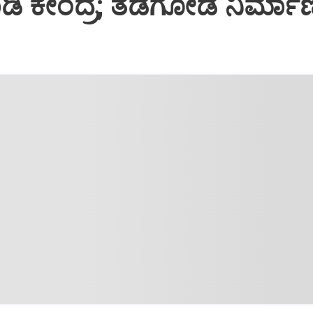
 ಕೇಂದ್ರ; ತಡೆಗೋಡೆ ನಿರ್ಮಾಣಕ