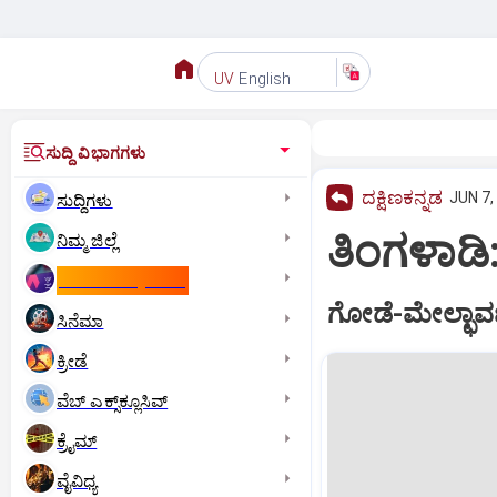
English
UV
ಸುದ್ದಿ ವಿಭಾಗಗಳು
ದಕ್ಷಿಣಕನ್ನಡ
JUN 7,
ಸುದ್ದಿಗಳು
ತಿಂಗಳಾಡಿ:
ನಿಮ್ಮ ಜಿಲ್ಲೆ
ಕಾಮನ್‌ ವೆಲ್ತ್‌ ಗೇಮ್ಸ್‌
ಗೋಡೆ-ಮೇಲ್ಛಾವಣಿ
ಸಿನೆಮಾ
ಕ್ರೀಡೆ
ವೆಬ್ ಎಕ್ಸ್‌ಕ್ಲೂಸಿವ್
ಕ್ರೈಮ್
ವೈವಿಧ್ಯ