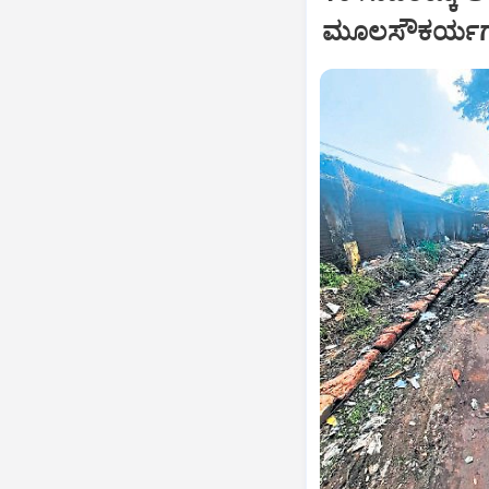
ಮೂಲಸೌಕರ್ಯಗಳ