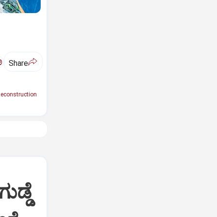
ಅ
Share
econstruction
ಡ್ಡೆ