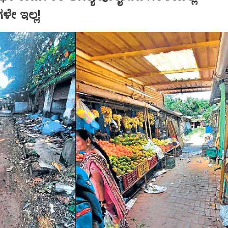
ೇ ಇಲ್ಲ!