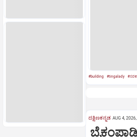
#building
#tingalady
#ಸರಕಾ
ದಕ್ಷಿಣಕನ್ನಡ
AUG 4, 2026,
ಬೈಕಂಪಾಡಿ: