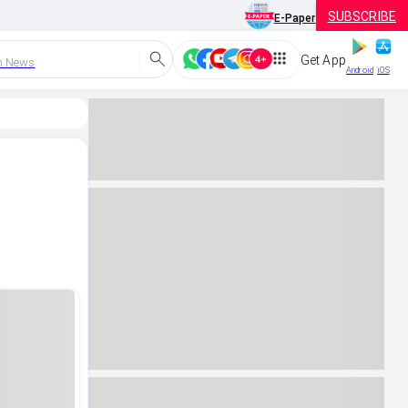
SUBSCRIBE
E-Paper
Get App
h News
Android
iOS