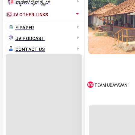
ಫ್ಯಾಶನ್/ಲೈಫ್‌ ಸ್ಟೈಲ್
UV OTHER LINKS
E-PAPER
UV PODCAST
CONTACT US
TEAM UDAYAVANI