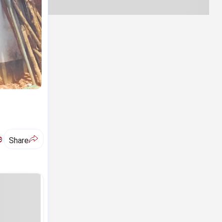
ಅ
Share