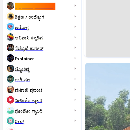
ಇಸ್ರೇಲ್- ಇರಾನ್‌ ಯುದ್ಧ
ಶಿಕ್ಷಣ / ಉದ್ಯೋಗ
ಆರೋಗ್ಯ
ಅನಿವಾಸಿ ಕನ್ನಡಿಗ
ಸೆಲೆಬ್ರಿಟಿ ಕಾರ್ನರ್‌
Explainer
ಜ್ಯೋತಿಷ್ಯ
ರಾಶಿ ಫಲ
ಪುಟಾಣಿ ಪ್ರಪಂಚ
ವೀಡಿಯೊ ಗ್ಯಾಲರಿ
ಫೋಟೋ ಗ್ಯಾಲರಿ
ರೀಲ್ಸ್