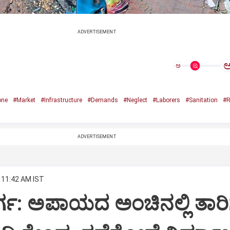
ADVERTISEMENT
ಅ
one
#Market
#Infrastructure
#Demands
#Neglect
#Laborers
#Sanitation
#R
ADVERTISEMENT
 11:42 AM IST
ಗ: ಅಪಾಯದ ಅಂಚಿನಲ್ಲಿ ತಾರಿಗು