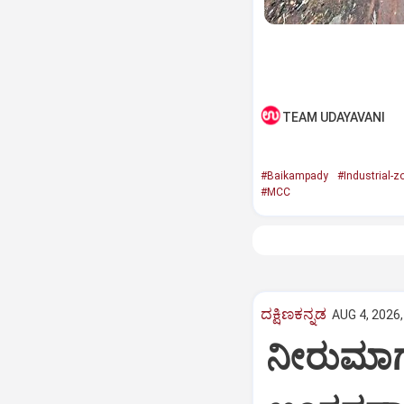
TEAM UDAYAVANI
#Baikampady
#Industrial-z
#MCC
ದಕ್ಷಿಣಕನ್ನಡ
AUG 4, 2026,
ನೀರುಮಾರ್