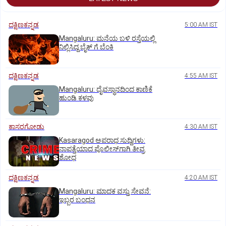
ದಕ್ಷಿಣಕನ್ನಡ
5:00 AM IST
Mangaluru: ಮನೆಯ ಬಳಿ ರಸ್ತೆಯಲ್ಲಿ
ನಿಲ್ಲಿಸಿದ್ದ ಬೈಕ್ ಗೆ ಬೆಂಕಿ
ದಕ್ಷಿಣಕನ್ನಡ
4:55 AM IST
Mangaluru: ದೈವಸ್ಥಾನದಿಂದ ಕಾಣಿಕೆ
ಹುಂಡಿ ಕಳವು
ಕಾಸರಗೋಡು
4:30 AM IST
Kasaragod ಅಪರಾಧ ಸುದ್ದಿಗಳು:
ನಾಪತ್ತೆಯಾದ ಪೊಲೀಸ್‌ಗಾಗಿ ತೀವ್ರ
ಶೋಧ
ದಕ್ಷಿಣಕನ್ನಡ
4:20 AM IST
Mangaluru: ಮಾದಕ ವಸ್ತು ಸೇವನೆ:
ಇಬ್ಬರ ಬಂಧನ