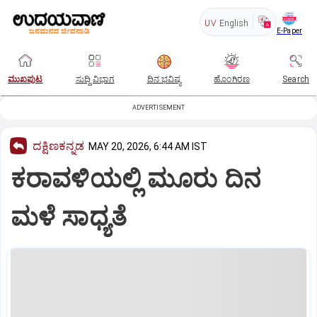
UV
English
E-Paper
ಮುಖಪುಟ
ಸುದ್ದಿ ವಿಭಾಗ
ದಿನ ಭವಿಷ್ಯ
ಹೊಂಗಿರಣ
Search
ADVERTISEMENT
ದಕ್ಷಿಣಕನ್ನಡ
MAY 20, 2026, 6:44 AM IST
ಕರಾವಳಿಯಲ್ಲಿ ಮೂರು ದಿನ
ಮಳೆ ಸಾಧ್ಯತೆ