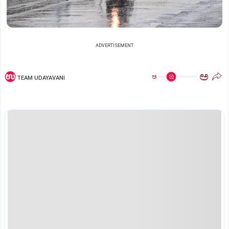
ADVERTISEMENT
ಅ
ಅ
TEAM UDAYAVANI