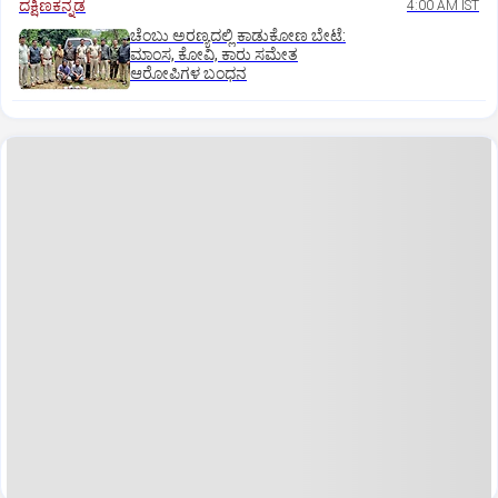
ದಕ್ಷಿಣಕನ್ನಡ
4:00 AM IST
ಚೆಂಬು ಅರಣ್ಯದಲ್ಲಿ ಕಾಡುಕೋಣ ಬೇಟೆ:
ಮಾಂಸ, ಕೋವಿ, ಕಾರು ಸಮೇತ
ಆರೋಪಿಗಳ ಬಂಧನ