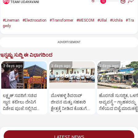
ಅ
ಅ
TEAM UDAYAVANI
#Lineman
#Electrocution
#Transformer
#MESCOM
#Ullal
#Uchila
#Tra
gedy
ADVERTISEMENT
ಇನ್ನಷ್ಟು ಸುದ್ದಿ ಈ ವಿಭಾಗದಿಂದ
3 days ago
3 days ago
3 days ago
ಲಕ್ಷ್ಮಣ್‌ ಸವದಿಗೆ ಸಚಿವ
ಮೊಳಹಳ್ಳಿ ಶಿವರಾವ್
ಹೊರಗಡೆ ಸುಸಜ್ಜಿತ, ಒಳಗ
ಸ್ಥಾನ: ಕಟೀಲು ದೇವಿಗೆ
ಜೀವನ ಮತ್ತು ಸಹಕಾರಿ
ಅವ್ಯವಸ್ಥೆ – ಗ್ರಾಹಕರನ್ನು
ವಿಶೇಷ ಪೂಜೆ ಸಲ್ಲಿಸಿದ
ಕ್ಷೇತ್ರಕ್ಕೆ ನೀಡಿದ ಕೊಡುಗೆ
ಸೆಳೆಯದ ಬಿಜೈ ಮಾರುಕಟ್ಟೆ
ಸವದಿ ಪುತ್ರ
ಕುರಿತ ಪುಸ್ತಕ ಬಿಡುಗಡೆ
LATEST NEWS