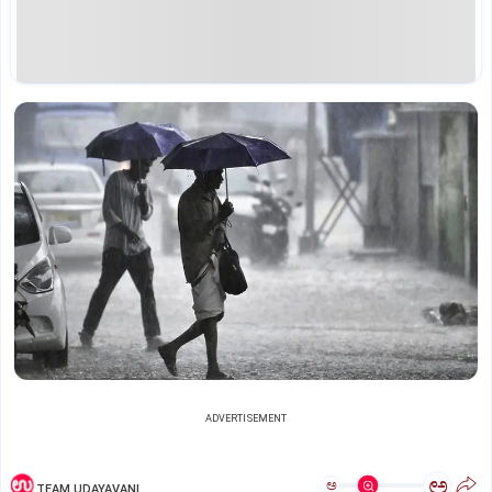
ADVERTISEMENT
ಅ
ಅ
TEAM UDAYAVANI