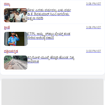
ರಾಜ್ಯ
3:08 PM IST
Sirsi: ಎರಡು ವರ್ಷವಲ್ಲ, ಏಳು ವರ್ಷ
ಡಿ.ಕೆ. ಶಿವಕುಮಾರ್ ಸಿಎಂ ಆಗಬೇಕು:
ಲಕ್ಷ್ಮಣ ಸವದಿ
ಕ್ರೀಡೆ
3:08 PM IST
ETPL: ಆಮ್ಸ್ಟರ್‌ಡ್ಯಾಂ ಫ್ಲೇಮ್ಸ್‌ ತಂಡ
ಸೇರಿದ ಅಜಿಂಕ್ಯ ರಹಾನೆ
ದಕ್ಷಿಣಕನ್ನಡ
3:00 PM IST
ಕಿನ್ನಿಗೋಳಿ-ಮೂಲ್ಕಿ ಹೆದ್ದಾರಿ ಹೊಂಡ: ನಿತ್ಯ
ಅಪಘಾತ