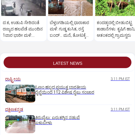
ದ.ಕ, ಉಡುಪಿ ಸೇರಿದಂತೆ
ಬೆಳ್ತಂಗಡಿಯಲ್ಲಿ ಧಾರಾಕಾರ
ಕಂದಡ್ಕದಲ್ಲಿ ಬೀಡುಬಿಟ್ಟ
ರಾಜ್ಯದ ಹಲವೆಡೆ ಮುಂದಿನ
ಮಳೆ: ಗುಡ್ಡ ಕುಸಿತ, ರಸ್ತೆ
ಕಾಡಾನೆಗಳು: ಕೃಷಿಗೆ ಹಾನಿ;
1ವಾರ ಭಾರೀ ಮಳೆ:
ಬಂದ್... ಮನೆ, ತೋಟಕ್ಕೆ
ಆತಂಕದಲ್ಲಿ ಗ್ರಾಮಸ್ಥರು
ಹವಾಮಾನ ಇಲಾಖೆ
ನುಗ್ಗಿದ ನೀರು
ಎಚ್ಚರಿಕೆ
LATEST NEWS
ರಾಷ್ಟ್ರೀಯ
3:11 PM IST
ಓಣಂ ಹಬ್ಬದ ಪ್ರಯುಕ್ತ ಭಾರತೀಯ
ರೈಲ್ವೆಯಿಂದ 112 ವಿಶೇಷ ರೈಲು ಸಂಚಾರ
ದಕ್ಷಿಣಕನ್ನಡ
3:11 PM IST
ತಿರುವೈಲು: ಏರುತಗ್ಗಿನ ನಡುವೆ
ಏಳುಬೀಳು