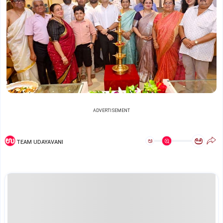
ADVERTISEMENT
ಅ
ಅ
TEAM UDAYAVANI