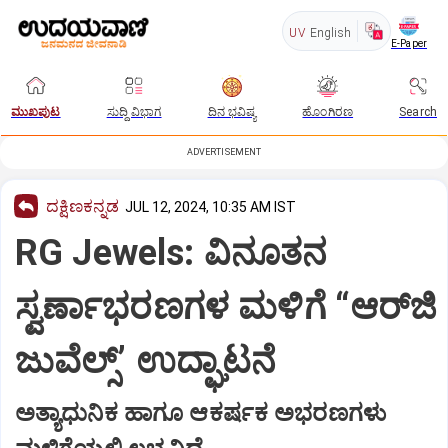
UV
English
E-Paper
ಮುಖಪುಟ
ಸುದ್ದಿ ವಿಭಾಗ
ದಿನ ಭವಿಷ್ಯ
ಹೊಂಗಿರಣ
Search
ADVERTISEMENT
ದಕ್ಷಿಣಕನ್ನಡ
JUL 12, 2024, 10:35 AM IST
RG Jewels: ವಿನೂತನ
ಸ್ವರ್ಣಾಭರಣಗಳ ಮಳಿಗೆ “ಆರ್‌ಜಿ
ಜುವೆಲ್ಸ್‌’ ಉದ್ಘಾಟನೆ
ಅತ್ಯಾಧುನಿಕ ಹಾಗೂ ಆಕರ್ಷಕ ಅಭರಣಗಳು