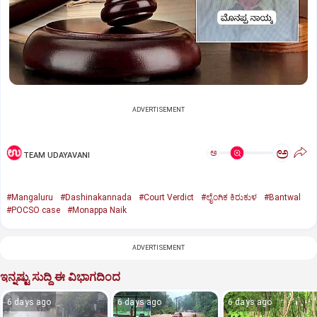
ADVERTISEMENT
ಅ
ಅ
TEAM UDAYAVANI
#Mangaluru
#Dashinakannada
#Court Verdict
#ಲೈಂಗಿಕ ಕಿರುಕುಳ
#Bantwal
#POCSO case
#Monappa Naik
ADVERTISEMENT
ಇನ್ನಷ್ಟು ಸುದ್ದಿ ಈ ವಿಭಾಗದಿಂದ
6 days ago
6 days ago
6 days ago