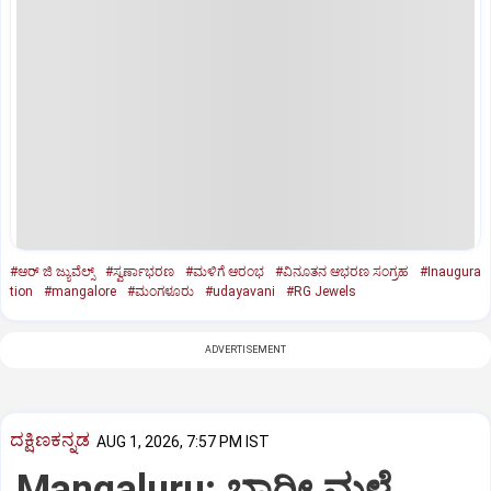
#ಆರ್‌ ಜಿ ಜ್ಯುವೆಲ್ಸ್‌
#ಸ್ವರ್ಣಾಭರಣ
#ಮಳಿಗೆ ಆರಂಭ
#ವಿನೂತನ ಆಭರಣ ಸಂಗ್ರಹ
#Inaugura
tion
#mangalore
#ಮಂಗಳೂರು
#udayavani
#RG Jewels
ADVERTISEMENT
ದಕ್ಷಿಣಕನ್ನಡ
AUG 1, 2026, 7:57 PM IST
Mangaluru: ಭಾರೀ ಮಳೆ