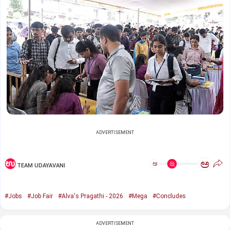
ADVERTISEMENT
ಅ
ಅ
TEAM UDAYAVANI
#Jobs
#Job Fair
#Alva's Pragathi - 2026
#Mega
#Concludes
ADVERTISEMENT