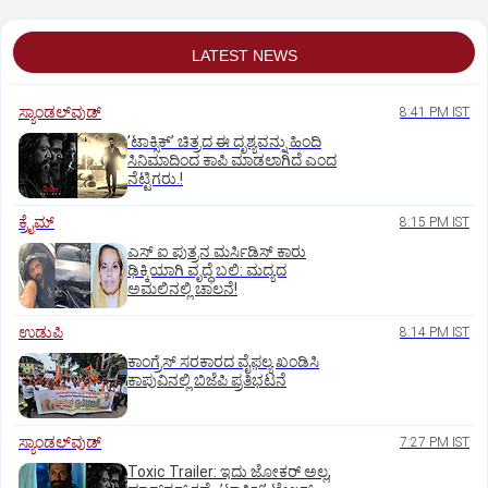
LATEST NEWS
ಸ್ಯಾಂಡಲ್‌ವುಡ್‌
8:41 PM IST
ʼಟಾಕ್ಸಿಕ್‌ʼ ಚಿತ್ರದ ಈ ದೃಶ್ಯವನ್ನು ಹಿಂದಿ
ಸಿನಿಮಾದಿಂದ ಕಾಪಿ ಮಾಡಲಾಗಿದೆ ಎಂದ
ನೆಟ್ಟಿಗರು.!
ಕ್ರೈಮ್
8:15 PM IST
ಎಸ್ ಐ ಪುತ್ರನ ಮರ್ಸಿಡಿಸ್‌ ಕಾರು
ಢಿಕ್ಕಿಯಾಗಿ ವೃದ್ಧೆ ಬಲಿ: ಮದ್ಯದ
ಅಮಲಿನಲ್ಲಿ ಚಾಲನೆ!
ಉಡುಪಿ
8:14 PM IST
ಕಾಂಗ್ರೆಸ್ ಸರಕಾರದ ವೈಫಲ್ಯ ಖಂಡಿಸಿ
ಕಾಪುವಿನಲ್ಲಿ ಬಿಜೆಪಿ ಪ್ರತಿಭಟನೆ
ಸ್ಯಾಂಡಲ್‌ವುಡ್‌
7:27 PM IST
Toxic Trailer: ಇದು ಜೋಕರ್‌ ಅಲ್ಲ,