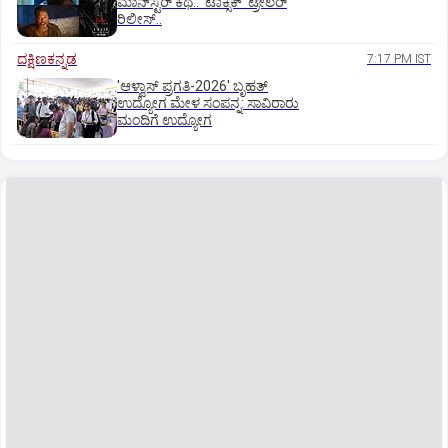
ಮಾನ್‌ಸ್ಟರ್‌ ಕಥೆ.. ʼಟಾಕ್ಸಿಕ್‌ʼ ಟ್ರೇಲರ್‌
ರಿಲೀಸ್..
ದಕ್ಷಿಣಕನ್ನಡ
7:17 PM IST
'ಆಳ್ವಾಸ್‌ ಪ್ರಗತಿ-2026' ಬೃಹತ್
ಉದ್ಯೋಗ ಮೇಳ ಸಂಪನ್ನ: ಸಾವಿರಾರು
ಮಂದಿಗೆ ಉದ್ಯೋಗ