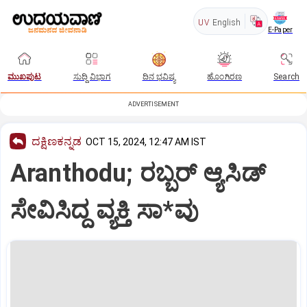
UV
English
E-Paper
ಮುಖಪುಟ
ಸುದ್ದಿ ವಿಭಾಗ
ದಿನ ಭವಿಷ್ಯ
ಹೊಂಗಿರಣ
Search
ADVERTISEMENT
ದಕ್ಷಿಣಕನ್ನಡ
OCT 15, 2024, 12:47 AM IST
Aranthodu; ರಬ್ಬರ್‌ ಆ್ಯಸಿಡ್‌
ಸೇವಿಸಿದ್ದ ವ್ಯಕ್ತಿ ಸಾ*ವು