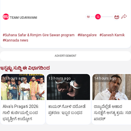
ಅ
ಅ
TEAM UDAYAVANI
#Suhana Safar & Rimjim Gire Sawan program
#Mangalore
#Ganesh Karnik
#Kannada news
ADVERTISEMENT
ಇನ್ನಷ್ಟು ಸುದ್ದಿ ಈ ವಿಭಾಗದಿಂದ
13 hours ago
13 hours ago
14 hours ago
Alva's Pragati 2026:
ಕಾಯರ್ ಗೋಳಿ ದರೋಡೆ
ರಾಜ್ಯದೆಲ್ಲೆಡೆ ಆಹಾರ
ಗಾಲಿ ಕುರ್ಚಿಯಲ್ಲಿ ಬಂದ
ಪ್ರಕರಣ: ಇಬ್ಬರ ಬಂಧನ
ಸುರಕ್ಷೆಗೆ ಅಗತ್ಯ ಕ್ರಮ: ಸ
ಭವ್ಯಶ್ರೀಗೆ ಉದ್ಯೋಗ
ಖಾದರ್