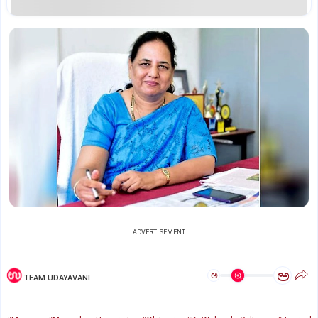
ADVERTISEMENT
ಅ
ಅ
TEAM UDAYAVANI