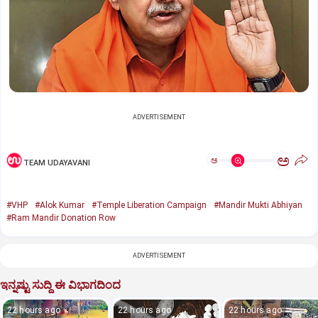
ADVERTISEMENT
ಅ
ಅ
TEAM UDAYAVANI
#VHP
#Alok Kumar
#Temple Liberation Campaign
#Mandir Mukti Abhiyan
#Ram Mandir Donation Row
ADVERTISEMENT
ಇನ್ನಷ್ಟು ಸುದ್ದಿ ಈ ವಿಭಾಗದಿಂದ
22 hours ago
22 hours ago
22 hours ago