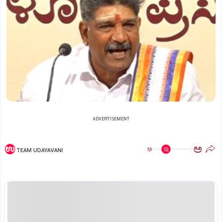
ADVERTISEMENT
ಅ
ಅ
TEAM UDAYAVANI