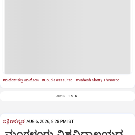
#ಮಹೇಶ್‌ ಶೆಟ್ಟಿ ತಿಮರೋಡಿ
#Couple assaulted
#Mahesh Shetty Thimarodi
ADVERTISEMENT
ದಕ್ಷಿಣಕನ್ನಡ
AUG 6, 2026, 8:28 PM IST
ಮಂಗಳೂರು ವಿಶ್ವವಿದ್ಯಾಲಯದ