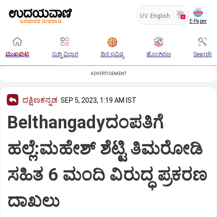
UV
English
E-Paper
ಮುಖಪುಟ
ಸುದ್ದಿ ವಿಭಾಗ
ದಿನ ಭವಿಷ್ಯ
ಹೊಂಗಿರಣ
Search
ADVERTISEMENT
ದಕ್ಷಿಣಕನ್ನಡ
SEP 5, 2023, 1:19 AM IST
Belthangadyದಂಪತಿಗೆ
ಹಲ್ಲೆ:ಮಹೇಶ್‌ ಶೆಟ್ಟಿ ತಿಮರೋಡಿ
ಸಹಿತ 6 ಮಂದಿ ವಿರುದ್ಧ ಪ್ರಕರಣ
ದಾಖಲು