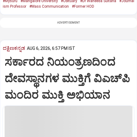
#Mysuru
#Mangalore University
#Obituary
#Dr Waheeda Sultana
#Journal
ism Professor
#Mass Communication
#Former HOD
ADVERTISEMENT
ದಕ್ಷಿಣಕನ್ನಡ
AUG 6, 2026, 6:57 PM IST
ಸರ್ಕಾರದ ನಿಯಂತ್ರಣದಿಂದ
ದೇವಸ್ಥಾನಗಳ ಮುಕ್ತಿಗೆ ವಿಎಚ್‌ಪಿ
ಮಂದಿರ ಮುಕ್ತಿ ಅಭಿಯಾನ