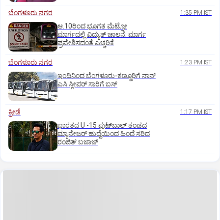
ಬೆಂಗಳೂರು ನಗರ
1:35 PM IST
ಆ.10ರಿಂದ ಭೂಗತ ಮೆಟ್ರೋ
ಮಾರ್ಗದಲ್ಲಿ ವಿದ್ಯುತ್‌ ಚಾಲನೆ: ಮಾರ್ಗ
ಪ್ರವೇಶಿಸದಂತೆ ಎಚ್ಚರಿಕೆ
ಬೆಂಗಳೂರು ನಗರ
1:23 PM IST
ಇಂದಿನಿಂದ ಬೆಂಗಳೂರು-ಕಣ್ಣೂರಿಗೆ ನಾನ್‌
ಎಸಿ ಸ್ಲೀಪರ್‌ ಸಾರಿಗೆ ಬಸ್‌
ಕ್ರೀಡೆ
1:17 PM IST
ಭಾರತದ U -15 ಫುಟ್‌ಬಾಲ್ ತಂಡದ
ಮ್ಯಾನೇಜರ್‌ ಹುದ್ದೆಯಿಂದ ಹಿಂದೆ ಸರಿದ
ರಂಜಿತ್‌ ಬಜಾಜ್‌