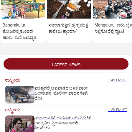
Bangrakulur:
ಸವಾಲಾಗುತ್ತಿದೆ 'ಡ್ರಗ್ಸ್‌ ಮುಕ್ತ
Mangaluru: ಕಾರು, ಬೈಕ್
ತೋಡಿನಲ್ಲಿ ತುಂಬಿದ
ಕಾಲೇಜು ಕ್ಯಾಂಪಸ್‌'
ನಿಲ್ಲಿಸೋದೆಲ್ಲಿ ಸ್ವಾಮಿ!
ಹೂಳು: ಮನೆ ಜಲಾವೃತ
LATEST NEWS
ರಾಷ್ಟ್ರೀಯ
1:45 PM IST
ಪಾಟ್ನಾದಲ್ಲಿ ಅಪಘಾತದ ಬಳಿಕ ಭಾರೀ
ಹಿಂಸಾಚಾರ: ಪೊಲೀಸ್‌ ವಾಹನಗಳಿಗೆ
ಬೆಂಕಿ
ರಾಷ್ಟ್ರೀಯ
1:38 PM IST
ಯುವಜನತೆಗೆ ಭಾಗವತ್ ಸರ್ಟಿಫಿಕೇಟ್
ಅಗತ್ಯವಿಲ್ಲ: ಪ್ರಿಯಾಂಕಾ ಗಾಂಧಿ
ತಿರುಗೇಟು