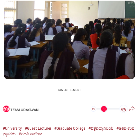
ADVERTISEMENT
ಅ
ಅ
TEAM UDAYAVANI
#University
#Guest Lecturer
#Graduate College
#ವಿಶ್ವವಿದ್ಯಾನಿಲಯ
#ಅತಿಥಿ ಉಪ
ನ್ಯಾಸಕರು
#ಪದವಿ ಕಾಲೇಜು