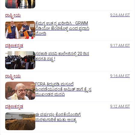
ರಾಷ್ಟ್ರೀಯ
9:26 AM IST
ಕೈಮಗ್ಗ ಉತ್ಪನ್ನ ಖರೀದಿಸಿ..: GRWM
ವಿಡಿಯೋ ಹಂಚಿಕೊಳ್ಳಿ ಎಂದ ಪ್ರಧಾನಿ
ಮೋದಿ
ದಕ್ಷಿಣಕನ್ನಡ
9:17 AM IST
ಸರಕಾರಿ ಪದವಿ ಕಾಲೇಜಿನಲ್ಲಿ 20 ದಿನ
ತರಗತಿ ನಷ್ಟ !
ರಾಷ್ಟ್ರೀಯ
9:16 AM IST
FCRA ತಿದ್ದುಪಡಿ ಮಸೂದೆ
ಹಿಂಪಡೆಯುವಂತೆ ಅಮಿತ್‌ ಶಾಗೆ ಕ್ರೈಸ್ತ
ಮುಖಂಡರ ಮನವಿ
ದಕ್ಷಿಣಕನ್ನಡ
9:12 AM IST
ಈ ವರ್ಷವೂ ಕೊರತೆಯೊಂದಿಗೆ
ಮರಳುಗಾರಿಕೆ ಋತು ಅಂತ್ಯ