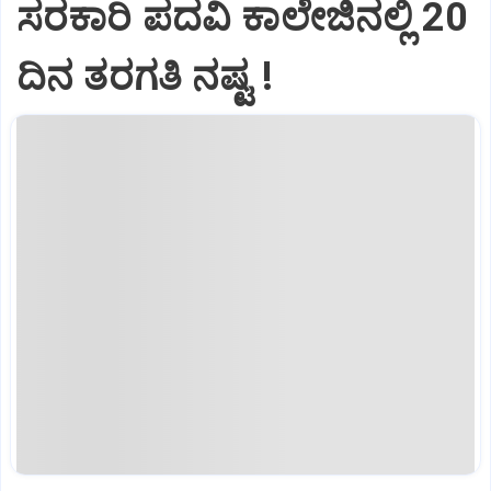
ಸರಕಾರಿ ಪದವಿ ಕಾಲೇಜಿನಲ್ಲಿ 20
ದಿನ ತರಗತಿ ನಷ್ಟ !