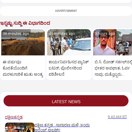
ADVERTISEMENT
ಇನ್ನಷ್ಟು ಸುದ್ದಿ ಈ ವಿಭಾಗದಿಂದ
36 minutes ago
49 minutes ago
3 hours ago
ಈ ವರ್ಷವೂ
ಕಾರ್ಯನಿರ್ವಹಿಸದ ಪ್ಯಾನಿಕ್‌
ಬಿ.ಸಿ. ರೋಡ್‌ ಸರ್ಕಲ್‌ನಲ್ಲ
ಕೊರತೆಯೊಂದಿಗೆ
ಬಟನ್‌; ಪೊಲೀಸರಿಂದ
ಭೀಕರ ಅಪಘಾತ; ಓರ್ವ
ಮರಳುಗಾರಿಕೆ ಋತು ಅಂತ್ಯ
ಪರಿಶೀಲನೆ
ಸಾವು; ಮತ್ತೊಬ್ಬರು
ಚಿಂತಾಜನಕ
LATEST NEWS
ದಕ್ಷಿಣಕನ್ನಡ
9:40 AM IST
ದಕ್ಷಿಣ ಕನ್ನಡ : ಸಾಧಾರಣ ಮಳೆ; ಇಂದು
ಆರೆಂಜ್‌ ಅಲರ್ಟ್