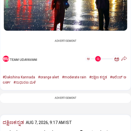
ADVERTISEMENT
ಅ
ಅ
TEAM UDAYAVANI
#‌Dakshina Kannada
#orange alert
#moderate rain
#ದಕ್ಷಿಣ ಕನ್ನಡ
#ಆರೆಂಜ್‌ ಅ
ಲರ್ಟ್‌
#ಸಾಧಾರಣ ಮಳೆ
ADVERTISEMENT
ದಕ್ಷಿಣಕನ್ನಡ
AUG 7, 2026, 9:17 AM IST