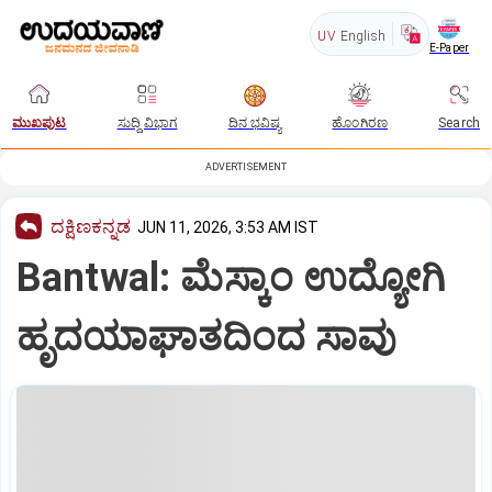
UV
English
E-Paper
ಮುಖಪುಟ
ಸುದ್ದಿ ವಿಭಾಗ
ದಿನ ಭವಿಷ್ಯ
ಹೊಂಗಿರಣ
Search
ADVERTISEMENT
ದಕ್ಷಿಣಕನ್ನಡ
JUN 11, 2026, 3:53 AM IST
Bantwal: ಮೆಸ್ಕಾಂ ಉದ್ಯೋಗಿ
ಹೃದಯಾಘಾತದಿಂದ ಸಾವು