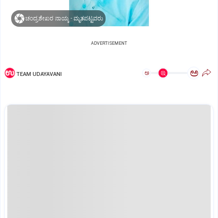
ಚಂದ್ರಶೇಖರ ನಾಯ್ಕ - ಮೃತಪಟ್ಟವರು
ADVERTISEMENT
ಅ
ಅ
TEAM UDAYAVANI