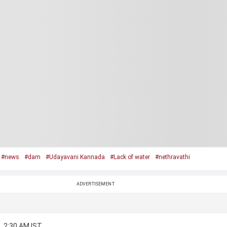
#news
#dam
#Udayavani Kannada
#Lack of water
#nethravathi
ADVERTISEMENT
, 2:30 AM IST