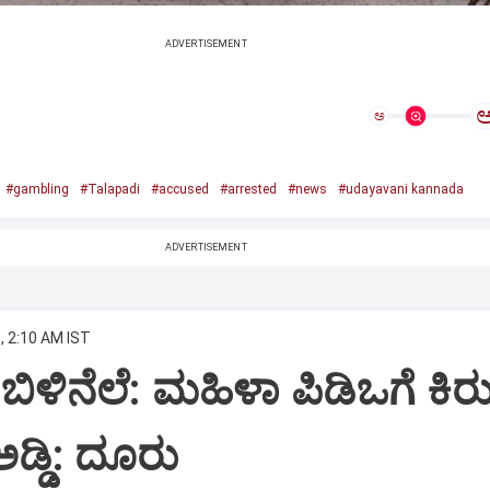
ADVERTISEMENT
ಅ
#gambling
#Talapadi
#accused
#arrested
#news
#udayavani kannada
ADVERTISEMENT
, 2:10 AM IST
ಿಳಿನೆಲೆ: ಮಹಿಳಾ ಪಿಡಿಒಗೆ ಕಿರ
 ಅಡ್ಡಿ: ದೂರು