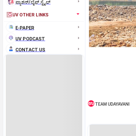
ಫ್ಯಾಶನ್/ಲೈಫ್‌ ಸ್ಟೈಲ್
UV OTHER LINKS
E-PAPER
UV PODCAST
CONTACT US
TEAM UDAYAVANI