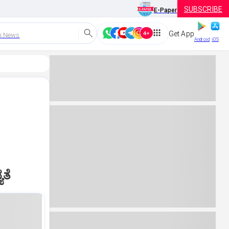
SUBSCRIBE
E-Paper
Get App
h News
Android
iOS
ಯತೆ