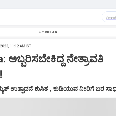
Searc
ADVERTISEMENT
 2023, 11:12 AM IST
 ಅಬ್ಬರಿಸಬೇಕಿದ್ದ ನೇತ್ರಾವತಿ
!
್ಯುತ್‌ ಉತ್ಪಾದನೆ ಕುಸಿತ , ಕುಡಿಯುವ ನೀರಿಗೆ ಬರ ಸಾಧ್