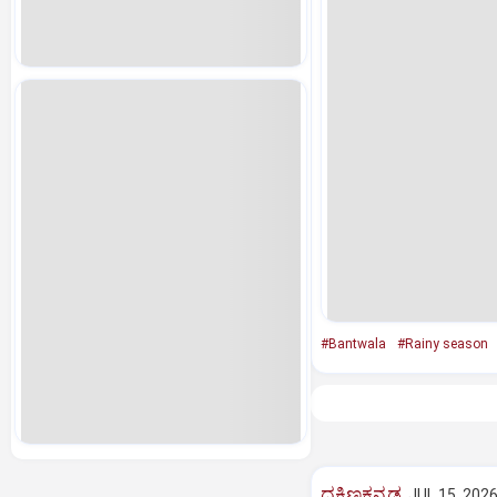
#Bantwala
#Rainy season
ದಕ್ಷಿಣಕನ್ನಡ
JUL 15, 2026