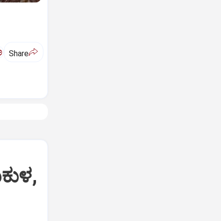
ಅ
Share
ುಕುಳ,