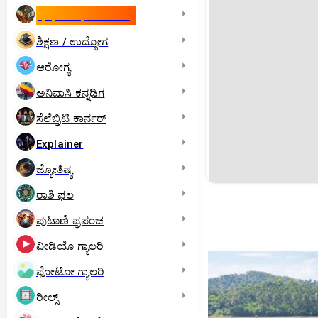
ಇಸ್ರೇಲ್- ಇರಾನ್‌ ಯುದ್ಧ
ಶಿಕ್ಷಣ / ಉದ್ಯೋಗ
ಆರೋಗ್ಯ
ಅನಿವಾಸಿ ಕನ್ನಡಿಗ
ಸೆಲೆಬ್ರಿಟಿ ಕಾರ್ನರ್‌
Explainer
ಜ್ಯೋತಿಷ್ಯ
ರಾಶಿ ಫಲ
ಪುಟಾಣಿ ಪ್ರಪಂಚ
ವೀಡಿಯೊ ಗ್ಯಾಲರಿ
ಫೋಟೋ ಗ್ಯಾಲರಿ
ರೀಲ್ಸ್