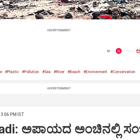
ADVERTISEMENT
ಅ
e
#Plastic
#Pollution
#Sea
#River
#Beach
#Environment
#Conservation
ADVERTISEMENT
 3:06 PM IST
adi: ಅಪಾಯದ ಅಂಚಿನಲ್ಲಿ ಸ