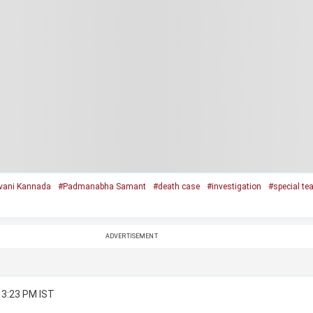
vani Kannada
#Padmanabha Samant
#death case
#investigation
#special te
ADVERTISEMENT
 3:23 PM IST