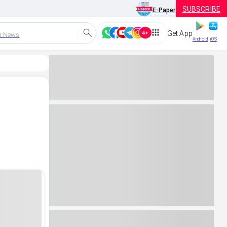
SUBSCRIBE
E-Paper
Get App
h News
Android
iOS