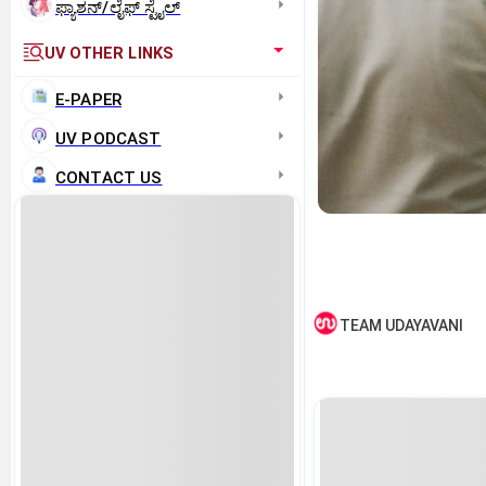
ಫ್ಯಾಶನ್/ಲೈಫ್‌ ಸ್ಟೈಲ್
UV OTHER LINKS
E-PAPER
UV PODCAST
CONTACT US
TEAM UDAYAVANI