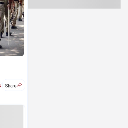
ಅ
Share