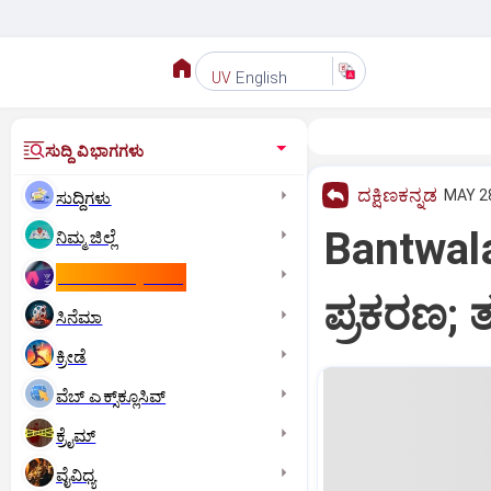
English
UV
ಸುದ್ದಿ ವಿಭಾಗಗಳು
ದಕ್ಷಿಣಕನ್ನಡ
MAY 28
ಸುದ್ದಿಗಳು
Bantwala
ನಿಮ್ಮ ಜಿಲ್ಲೆ
ಕಾಮನ್‌ ವೆಲ್ತ್‌ ಗೇಮ್ಸ್‌
ಪ್ರಕರಣ; 
ಸಿನೆಮಾ
ಕ್ರೀಡೆ
ವೆಬ್ ಎಕ್ಸ್‌ಕ್ಲೂಸಿವ್
ಕ್ರೈಮ್
ವೈವಿಧ್ಯ