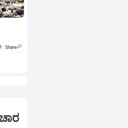
ಅ
Share
ಂಚಾರ