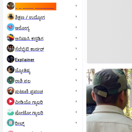
ಇಸ್ರೇಲ್- ಇರಾನ್‌ ಯುದ್ಧ
ಶಿಕ್ಷಣ / ಉದ್ಯೋಗ
ಆರೋಗ್ಯ
ಅನಿವಾಸಿ ಕನ್ನಡಿಗ
ಸೆಲೆಬ್ರಿಟಿ ಕಾರ್ನರ್‌
Explainer
ಜ್ಯೋತಿಷ್ಯ
ರಾಶಿ ಫಲ
ಪುಟಾಣಿ ಪ್ರಪಂಚ
ವೀಡಿಯೊ ಗ್ಯಾಲರಿ
ಫೋಟೋ ಗ್ಯಾಲರಿ
ರೀಲ್ಸ್