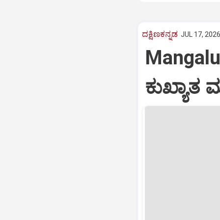
ದಕ್ಷಿಣಕನ್ನಡ
JUL 17, 2026
Mangal
ಕುಖ್ಯಾತ 