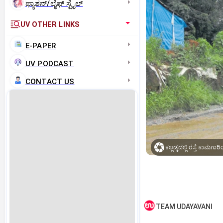
ಫ್ಯಾಶನ್/ಲೈಫ್‌ ಸ್ಟೈಲ್
UV OTHER LINKS
E-PAPER
UV PODCAST
CONTACT US
TEAM UDAYAVANI