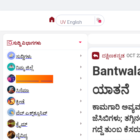
English
UV
ಸುದ್ದಿ ವಿಭಾಗಗಳು
ದಕ್ಷಿಣಕನ್ನಡ
OCT 22
ಸುದ್ದಿಗಳು
Bantwala
ನಿಮ್ಮ ಜಿಲ್ಲೆ
ಕಾಮನ್‌ ವೆಲ್ತ್‌ ಗೇಮ್ಸ್‌
ಯಾತನೆ
ಸಿನೆಮಾ
ಕ್ರೀಡೆ
ಕಾಮಗಾರಿ ಅವ್ಯವ
ವೆಬ್ ಎಕ್ಸ್‌ಕ್ಲೂಸಿವ್
ಜೆಸಿಬಿಗಳು; ತಗ್
ಕ್ರೈಮ್
ಗದ್ದೆ ತುಂಬ ಕೆಸರು
ವೈವಿಧ್ಯ