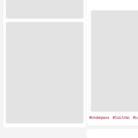
#Underpass
#ನಿವಾಸಿಗಳು
#ಬಂ