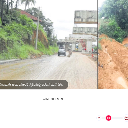
ಕಲ್ಲಡ್ಕದಲ್ಲಿ ರಸ್ತೆ ಕಾಮಗಾರಿಯಿಂದಾಗಿ ಅಪಾಯಕಾರಿ ಸ್ಥಿತಿಯಲ್ಲಿ ಇರುವ ಮನೆಗಳು, ಪೆರ್ನೆ ಸಮೀಪದ ದೋರ್ಮೆಯಲ್ಲಿ ಕೃಷಿ ಭೂಮಿಗೆ ನುಗ್ಗುತ್ತಿರುವ ಕೆಸರು ನೀರು
ADVERTISEMENT
ಅ