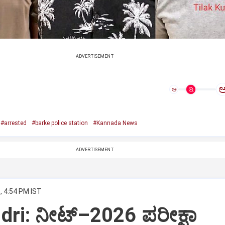
ADVERTISEMENT
ಅ
#arrested
#barke police station
#Kannada News
ADVERTISEMENT
, 4:54 PM IST
ri: ನೀಟ್–2026 ಪರೀಕ್ಷಾ