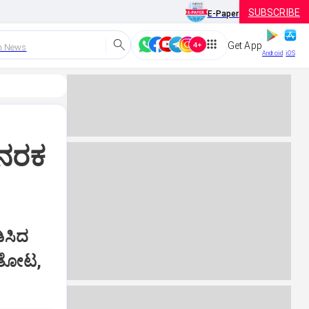
SUBSCRIBE
E-Paper
Get App
h News
Android
iOS
 ನರಕ
ಿಸಿದ
; ತೋಟ,