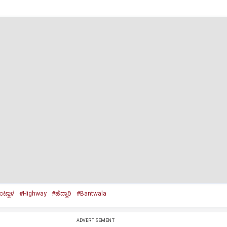
ಟ್ವಾಳ
#Highway
#ಹೆದ್ದಾರಿ
#Bantwala
ADVERTISEMENT