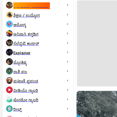
ಇಸ್ರೇಲ್- ಇರಾನ್‌ ಯುದ್ಧ
ಶಿಕ್ಷಣ / ಉದ್ಯೋಗ
ಆರೋಗ್ಯ
ಅನಿವಾಸಿ ಕನ್ನಡಿಗ
ಸೆಲೆಬ್ರಿಟಿ ಕಾರ್ನರ್‌
Explainer
ಜ್ಯೋತಿಷ್ಯ
ರಾಶಿ ಫಲ
ಪುಟಾಣಿ ಪ್ರಪಂಚ
ವೀಡಿಯೊ ಗ್ಯಾಲರಿ
ಫೋಟೋ ಗ್ಯಾಲರಿ
ರೀಲ್ಸ್