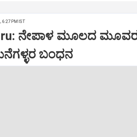
, 6:27 PM IST
uru: ನೇಪಾಳ ಮೂಲದ ಮೂವರ
ಮನೆಗಳ್ಳರ ಬಂಧನ