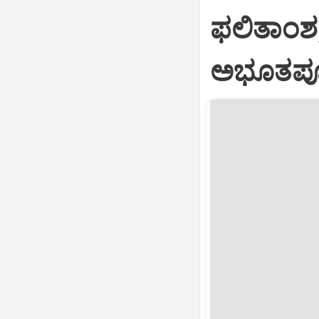
ಫಲಿತಾಂಶ; 
ಅಭೂತಪೂ