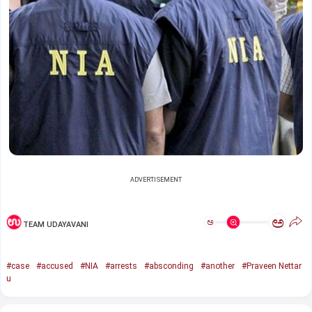
ADVERTISEMENT
ಅ
ಅ
TEAM UDAYAVANI
#case
#accused
#NIA
#arrests
#absconding
#another
#Praveen Nettar
u