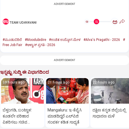
ADVERTISEMENT
ಅ
ಅ
TEAM UDAYAVANI
#ಮೂಡುಬಿದಿರೆ
#Moodubidire
#ಉಚಿತ ಉದ್ಯೋಗ ಮೇಳ
#Alva's Pragathi - 2026
#
Free Job Fair
#ಆಳ್ವಾಸ್‌ ಪ್ರಗತಿ - 2026
ADVERTISEMENT
ಇನ್ನಷ್ಟು ಸುದ್ದಿ ಈ ವಿಭಾಗದಿಂದ
19 hours ago
21 hours ago
22 hours ago
ಬೆಳ್ತಂಗಡಿ, ಬಂಟ್ವಾಳ:
Mangaluru: ಇ-ಕೆವೈಸಿ
ದಕ್ಷಿಣ ಕನ್ನಡ ಜಿಲ್ಲೆಯಲ್ಲಿ
ಕೂಡಲೇ ಪರಿಹಾರ
ಮಾಡದಿದ್ದರೆ ಎಲ್‌ಪಿಜಿ
ಸಾಧಾರಣ ಮಳೆ
ವಿತರಿಸಲು ಸಚಿವ
ಸಂಪರ್ಕ ಕಡಿತ ಸಾಧ್ಯತೆ
ಯು.ಟಿ.ಖಾದರ್‌ ಸೂಚನೆ