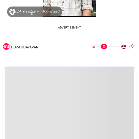
ನಜಿರ್ ಅಹ್ಮದ್ -ಬಂಧಿತ ಆರೋಪಿ
ADVERTISEMENT
ಅ
ಅ
TEAM UDAYAVANI