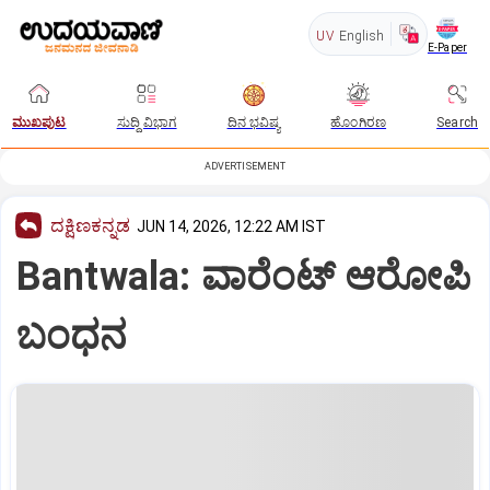
UV
English
E-Paper
ಮುಖಪುಟ
ಸುದ್ದಿ ವಿಭಾಗ
ದಿನ ಭವಿಷ್ಯ
ಹೊಂಗಿರಣ
Search
ADVERTISEMENT
ದಕ್ಷಿಣಕನ್ನಡ
JUN 14, 2026, 12:22 AM IST
Bantwala: ವಾರೆಂಟ್ ಆರೋಪಿ
ಬಂಧನ