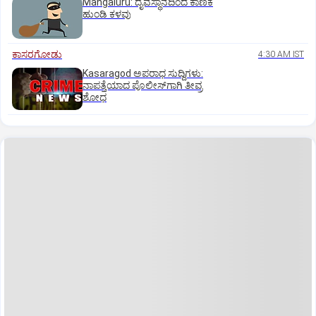
Mangaluru: ದೈವಸ್ಥಾನದಿಂದ ಕಾಣಿಕೆ
ಹುಂಡಿ ಕಳವು
ಕಾಸರಗೋಡು
4:30 AM IST
Kasaragod ಅಪರಾಧ ಸುದ್ದಿಗಳು:
ನಾಪತ್ತೆಯಾದ ಪೊಲೀಸ್‌ಗಾಗಿ ತೀವ್ರ
ಶೋಧ