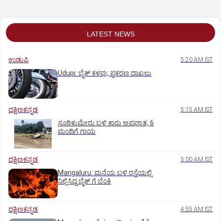
LATEST NEWS
ಉಡುಪಿ
5:20 AM IST
Udupi: ಬೈಕ್ ಕಳವು; ಪ್ರಕರಣ ದಾಖಲು
ದಕ್ಷಿಣಕನ್ನಡ
5:15 AM IST
ಸೂರಿಕುಮೇರು ಬಳಿ ಕಾರು ಅಪಘಾತ; 6
ಮಂದಿಗೆ ಗಾಯ
ದಕ್ಷಿಣಕನ್ನಡ
5:00 AM IST
Mangaluru: ಮನೆಯ ಬಳಿ ರಸ್ತೆಯಲ್ಲಿ
ನಿಲ್ಲಿಸಿದ್ದ ಬೈಕ್ ಗೆ ಬೆಂಕಿ
ದಕ್ಷಿಣಕನ್ನಡ
4:55 AM IST