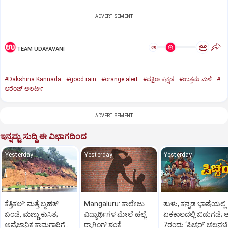
ADVERTISEMENT
ಅ
ಅ
TEAM UDAYAVANI
#Dakshina Kannada
#good rain
#orange alert
#ದಕ್ಷಿಣ ಕನ್ನಡ
#ಉತ್ತಮ ಮಳೆ
#
ಆರೆಂಜ್‌ ಅಲರ್ಟ್‌
ADVERTISEMENT
ಇನ್ನಷ್ಟು ಸುದ್ದಿ ಈ ವಿಭಾಗದಿಂದ
Yesterday
Yesterday
Yesterday
ಕೆತ್ತಿಕಲ್‌: ಮತ್ತೆ ಬೃಹತ್‌
Mangaluru: ಕಾಲೇಜು
ತುಳು, ಕನ್ನಡ ಭಾಷೆಯಲ್ಲಿ
ಬಂಡೆ, ಮಣ್ಣು ಕುಸಿತ;
ವಿದ್ಯಾರ್ಥಿಗಳ ಮೇಲೆ ಹಲ್ಲೆ,
ಏಕಕಾಲದಲ್ಲಿ ಬಿಡುಗಡೆ; ಆ
ಅವೈಜ್ಞಾನಿಕ ಕಾಮಗಾರಿಗೆ
ರ‍್ಯಾಗಿಂಗ್ ಶಂಕೆ
7ರಂದು ‘ಪಿಚ್ಚರ್‌' ಚಲನಚಿತ