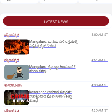
ಸ್ಥಳೀಯರ ಆಕ್ಷೇಪ
ತೆರೆಗೆ
LATEST NEWS
ದಕ್ಷಿಣಕನ್ನಡ
5:00 AM IST
Mangaluru: ಮನೆಯ ಬಳಿ ರಸ್ತೆಯಲ್ಲಿ
ನಿಲ್ಲಿಸಿದ್ದ ಬೈಕ್ ಗೆ ಬೆಂಕಿ
ದಕ್ಷಿಣಕನ್ನಡ
4:55 AM IST
Mangaluru: ದೈವಸ್ಥಾನದಿಂದ ಕಾಣಿಕೆ
ಹುಂಡಿ ಕಳವು
ಕಾಸರಗೋಡು
4:30 AM IST
Kasaragod ಅಪರಾಧ ಸುದ್ದಿಗಳು:
ನಾಪತ್ತೆಯಾದ ಪೊಲೀಸ್‌ಗಾಗಿ ತೀವ್ರ
ಶೋಧ
ದಕ್ಷಿಣಕನ್ನಡ
4:20 AM IST