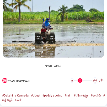
ADVERTISEMENT
ಅ
ಅ
TEAM UDAYAVANI
#Dakshina Kannada
#Udupi
#paddy sowing
#rain
#ದಕ್ಷಿಣ ಕನ್ನಡ
#ಉಡುಪಿ
#
ಭತ್ತ ಬಿತ್ತನೆ
#ಮಳೆ