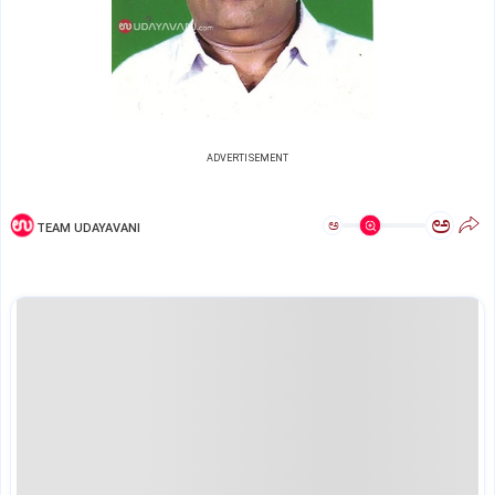
ADVERTISEMENT
ಅ
ಅ
TEAM UDAYAVANI