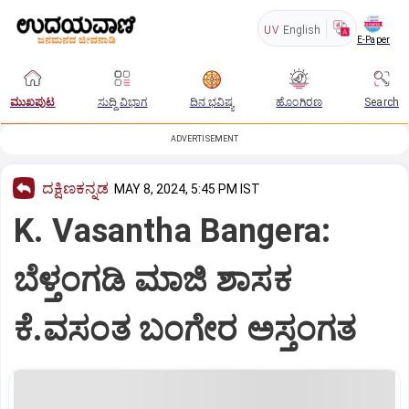
UV
English
E-Paper
ಮುಖಪುಟ
ಸುದ್ದಿ ವಿಭಾಗ
ದಿನ ಭವಿಷ್ಯ
ಹೊಂಗಿರಣ
Search
ADVERTISEMENT
ದಕ್ಷಿಣಕನ್ನಡ
MAY 8, 2024, 5:45 PM IST
K. Vasantha Bangera:
ಬೆಳ್ತಂಗಡಿ ಮಾಜಿ ಶಾಸಕ
ಕೆ.ವಸಂತ ಬಂಗೇರ ಅಸ್ತಂಗತ