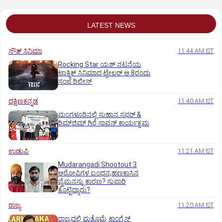
LATEST NEWS
ಸೌತ್‌ ಸಿನಿಮಾ
11:44 AM IST
Rocking Star ಯಶ್‌ ನಟನೆಯ
ಟಾಕ್ಸಿಕ್‌ ಸಿನಿಮಾದ ಟ್ರೇಲರ್‌ ಆ.8ರಂದು
ಸಂಜೆ ರಿಲೀಸ್
ದಕ್ಷಿಣಕನ್ನಡ
11:40 AM IST
ಮಂಗಳೂರಿನಲ್ಲಿ ಸುಹಾನ ಸಫರ್ &
ರಿಮ್‌ಜಿಮ್ ಗಿರೆ ಸಾವನ್ ಕಾರ್ಯಕ್ರಮ
ಉಡುಪಿ
11:21 AM IST
Mudarangadi Shootout:‌3
ಆರೋಪಿಗಳ ಬಂಧನ,ಹಣಕಾಸಿನ
ವೈಮನಸ್ಸು ಕಾರಣ? ಸುಪಾರಿ
ಕೊಟ್ಟಿದ್ಯಾರು?
ರಾಜ್ಯ
11:20 AM IST
ರಾಜ್ಯದಲ್ಲಿ ಮತ್ತೊಮ್ಮೆ ಕಾಂಗ್ರೆಸ್‌