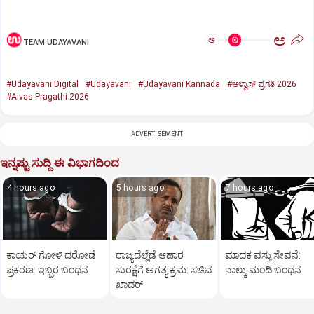
ಅ
ಅ
TEAM UDAYAVANI
#Udayavani Digital
#Udayavani
#Udayavani Kannada
#ಆಳ್ವಾಸ್‌ ಪ್ರಗತಿ 2026
#Alvas Pragathi 2026
ADVERTISEMENT
ಇನ್ನಷ್ಟು ಸುದ್ದಿ ಈ ವಿಭಾಗದಿಂದ
4 hours ago
5 hours ago
7 hours ago
ಕಾಯರ್ ಗೋಳಿ ದರೋಡೆ
ರಾಜ್ಯದೆಲ್ಲೆಡೆ ಆಹಾರ
ಮಾದಕ ವಸ್ತು ಸೇವನೆ:
ಪ್ರಕರಣ: ಇಬ್ಬರ ಬಂಧನ
ಸುರಕ್ಷೆಗೆ ಅಗತ್ಯ ಕ್ರಮ: ಸಚಿವ
ನಾಲ್ಕು ಮಂದಿ ಬಂಧನ
ಖಾದರ್