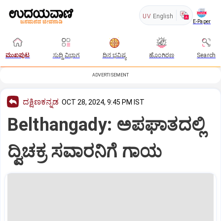
UV
English
E-Paper
ಮುಖಪುಟ
ಸುದ್ದಿ ವಿಭಾಗ
ದಿನ ಭವಿಷ್ಯ
ಹೊಂಗಿರಣ
Search
ADVERTISEMENT
ದಕ್ಷಿಣಕನ್ನಡ
OCT 28, 2024, 9:45 PM IST
Belthangady: ಅಪಘಾತದಲ್ಲಿ
ದ್ವಿಚಕ್ರ ಸವಾರನಿಗೆ ಗಾಯ