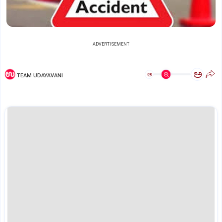
ADVERTISEMENT
ಅ
ಅ
TEAM UDAYAVANI