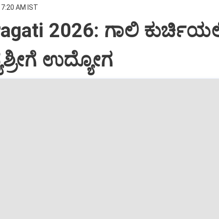
 7:20 AM IST
agati 2026: ಗಾಲಿ ಕುರ್ಚಿಯಲ್ಲ
ಶ್ರೀಗೆ ಉದ್ಯೋಗ