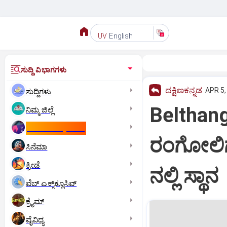
English
UV
ಸುದ್ದಿ ವಿಭಾಗಗಳು
ದಕ್ಷಿಣಕನ್ನಡ
APR 5,
ಸುದ್ದಿಗಳು
Belthang
ನಿಮ್ಮ ಜಿಲ್ಲೆ
ಕಾಮನ್‌ ವೆಲ್ತ್‌ ಗೇಮ್ಸ್‌
ರಂಗೋಲಿಗ
ಸಿನೆಮಾ
ಕ್ರೀಡೆ
ನಲ್ಲಿ ಸ್ಥಾನ
ವೆಬ್ ಎಕ್ಸ್‌ಕ್ಲೂಸಿವ್
ಕ್ರೈಮ್
ವೈವಿಧ್ಯ