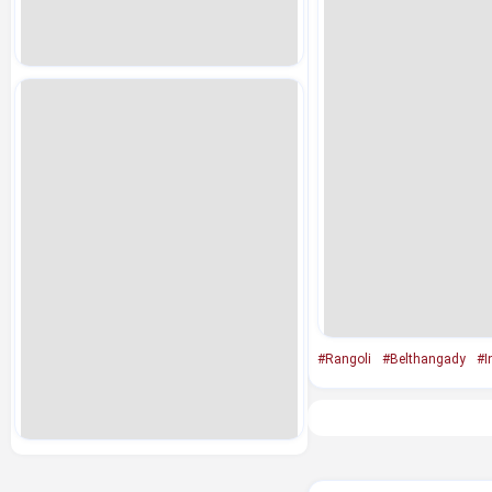
#Rangoli
#Belthangady
#I