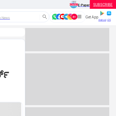
SUBSCRIBE
E-Paper
Get App
h News
Android
iOS
ಡ್