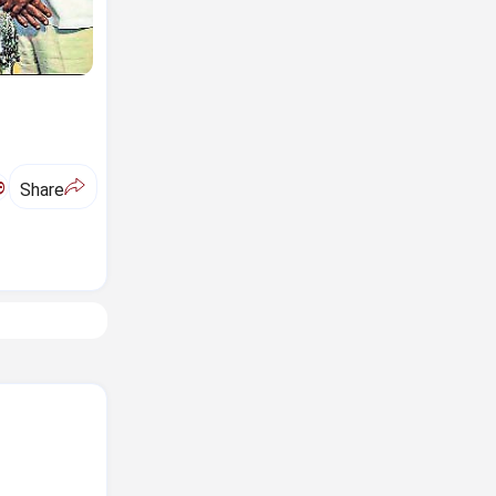
ಅ
Share