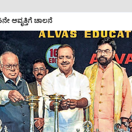
16ನೇ ಆವೃತ್ತಿಗೆ ಚಾಲನೆ