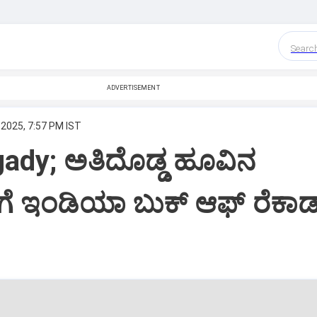
Searc
ADVERTISEMENT
 2025, 7:57 PM IST
ady; ಅತಿದೊಡ್ಡ ಹೂವಿನ
ೆ ಇಂಡಿಯಾ ಬುಕ್ ಆಫ್ ರೆಕಾರ್