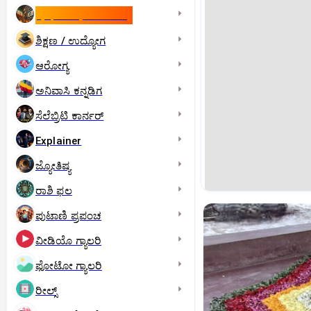
ಇಸ್ರೇಲ್- ಇರಾನ್‌ ಯುದ್ಧ
ಶಿಕ್ಷಣ / ಉದ್ಯೋಗ
ಆರೋಗ್ಯ
ಅನಿವಾಸಿ ಕನ್ನಡಿಗ
ಸೆಲೆಬ್ರಿಟಿ ಕಾರ್ನರ್‌
Explainer
ಜ್ಯೋತಿಷ್ಯ
ರಾಶಿ ಫಲ
ಪುಟಾಣಿ ಪ್ರಪಂಚ
ವೀಡಿಯೊ ಗ್ಯಾಲರಿ
ಫೋಟೋ ಗ್ಯಾಲರಿ
ರೀಲ್ಸ್