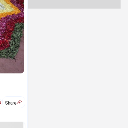
ಅ
Share