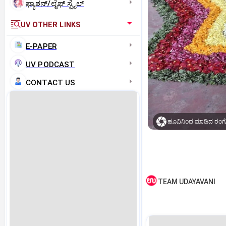
ಫ್ಯಾಶನ್/ಲೈಫ್‌ ಸ್ಟೈಲ್
UV OTHER LINKS
E-PAPER
UV PODCAST
CONTACT US
ಹೂವಿನಿಂದ ಮಾಡಿದ ರಂ
TEAM UDAYAVANI