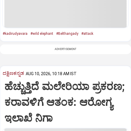
#kadirudyavara
#wild elephant
#Belthangady
#attack
ADVERTISEMENT
ದಕ್ಷಿಣಕನ್ನಡ
AUG 10, 2026, 10:18 AM IST
ಹೆಚ್ಚುತ್ತಿದೆ ಮಲೇರಿಯಾ ಪ್ರಕರಣ;
ಕರಾವಳಿಗೆ ಆತಂಕ: ಆರೋಗ್ಯ
ಇಲಾಖೆ ನಿಗಾ