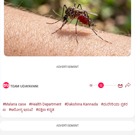
ADVERTISEMENT
ಅ
ಅ
TEAM UDAYAVANI
#Malaria case
#Health Department
#Dakshina Kannada
#ಮಲೇರಿಯಾ ಪ್ರಕರ
ಣ
#ಆರೋಗ್ಯ ಇಲಾಖೆ
#ದಕ್ಷಿಣ ಕನ್ನಡ
ADVERTISEMENT