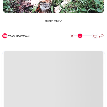
ADVERTISEMENT
ಅ
ಅ
TEAM UDAYAVANI