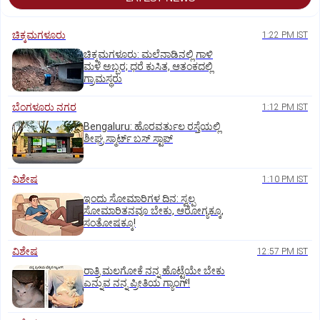
ಚಿಕ್ಕಮಗಳೂರು
1:22 PM IST
ಚಿಕ್ಕಮಗಳೂರು: ಮಲೆನಾಡಿನಲ್ಲಿ ಗಾಳಿ
ಮಳೆ ಅಬ್ಬರ; ಧರೆ ಕುಸಿತ, ಆತಂಕದಲ್ಲಿ
ಗ್ರಾಮಸ್ಥರು
ಬೆಂಗಳೂರು ನಗರ
1:12 PM IST
Bengaluru: ಹೊರವರ್ತುಲ ರಸ್ತೆಯಲ್ಲಿ
ಶೀಘ್ರ ಸ್ಮಾರ್ಟ್‌ ಬಸ್‌ ಸ್ಟಾಪ್‌
ವಿಶೇಷ
1:10 PM IST
ಇಂದು ಸೋಮಾರಿಗಳ ದಿನ: ಸ್ವಲ್ಪ
ಸೋಮಾರಿತನವೂ ಬೇಕು, ಆರೋಗ್ಯಕ್ಕೂ,
ಸಂತೋಷಕ್ಕೂ!
ವಿಶೇಷ
12:57 PM IST
ರಾತ್ರಿ ಮಲಗೋಕೆ ನನ್ನ ಹೊಟ್ಟೆಯೇ ಬೇಕು
ಎನ್ನುವ ನನ್ನ ಪ್ರೀತಿಯ ಗ್ಯಾಂಗ್!