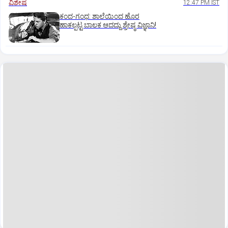
ವಿಶೇಷ
12:47 PM IST
ಕಂದ-ಗಂಧ: ಶಾಲೆಯಿಂದ ಹೊರ
ಹಾಕಲ್ಪಟ್ಟ ಬಾಲಕ ಆದದ್ದು ಶ್ರೇಷ್ಠ ವಿಜ್ಞಾನಿ!