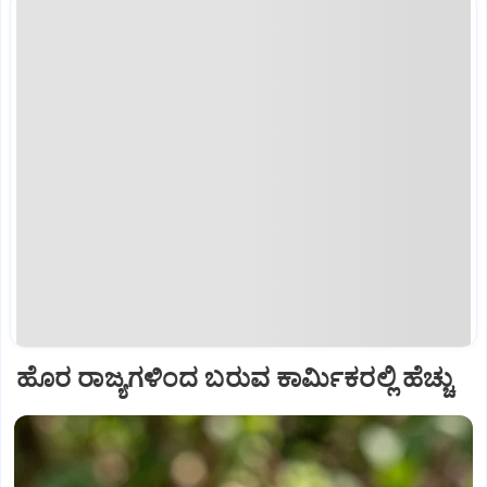
ಹೊರ ರಾಜ್ಯಗಳಿಂದ ಬರುವ ಕಾರ್ಮಿಕರಲ್ಲಿ ಹೆಚ್ಚು