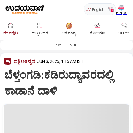
UV
English
E-Paper
ಮುಖಪುಟ
ಸುದ್ದಿ ವಿಭಾಗ
ದಿನ ಭವಿಷ್ಯ
ಹೊಂಗಿರಣ
Search
ADVERTISEMENT
ದಕ್ಷಿಣಕನ್ನಡ
JUN 3, 2025, 1:15 AM IST
ಬೆಳ್ತಂಗಡಿ:ಕಡಿರುದ್ಯಾವರದಲ್ಲಿ
ಕಾಡಾನೆ ದಾಳಿ