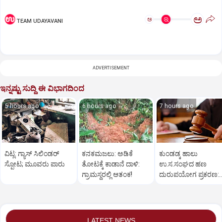
ಅ
ಅ
TEAM UDAYAVANI
ADVERTISEMENT
ಇನ್ನಷ್ಟು ಸುದ್ದಿ ಈ ವಿಭಾಗದಿಂದ
5 hours ago
6 hours ago
7 hours ago
ವಿಟ್ಲ: ಗ್ಯಾಸ್‌ ಸಿಲಿಂಡರ್‌
ಕನಕಮಜಲು: ಅಡಿಕೆ
ಕುಂಡಡ್ಕ ಹಾಲು
ಸ್ಫೋಟ; ಮೂವರು ಪಾರು
ತೋಟಕ್ಕೆ ಕಾಡಾನೆ ದಾಳಿ:
ಉ.ಸ.ಸಂಘದ ಹಣ
ಗ್ರಾಮಸ್ಥರಲ್ಲಿ ಆತಂಕ!
ದುರುಪಯೋಗ ಪ್ರಕರಣ:
ಆರೋಪಿಯಿಂದ ಹಣ
ವಸೂಲಿಗೆ ಇಲಾಖೆ ಆದೇ
LATEST NEWS