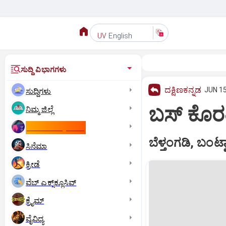
English
UV
ಸುದ್ದಿ ವಿಭಾಗಗಳು
ದಕ್ಷಿಣಕನ್ನಡ
JUN 15
ಸುದ್ದಿಗಳು
ಬಸ್‌ ಕೊರ
ನಿಮ್ಮ ಜಿಲ್ಲೆ
ಕಾಮನ್‌ ವೆಲ್ತ್‌ ಗೇಮ್ಸ್‌
ಬೆಳ್ತಂಗಡಿ, ಬಂಟ್
ಸಿನೆಮಾ
ಕ್ರೀಡೆ
ವೆಬ್ ಎಕ್ಸ್‌ಕ್ಲೂಸಿವ್
ಕ್ರೈಮ್
ವೈವಿಧ್ಯ