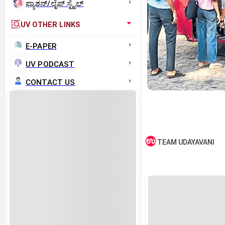
ಫ್ಯಾಶನ್/ಲೈಫ್‌ ಸ್ಟೈಲ್
UV OTHER LINKS
E-PAPER
UV PODCAST
CONTACT US
TEAM UDAYAVANI