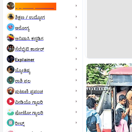
ಇಸ್ರೇಲ್- ಇರಾನ್‌ ಯುದ್ಧ
ಶಿಕ್ಷಣ / ಉದ್ಯೋಗ
ಆರೋಗ್ಯ
ಅನಿವಾಸಿ ಕನ್ನಡಿಗ
ಸೆಲೆಬ್ರಿಟಿ ಕಾರ್ನರ್‌
Explainer
ಜ್ಯೋತಿಷ್ಯ
ರಾಶಿ ಫಲ
ಪುಟಾಣಿ ಪ್ರಪಂಚ
ವೀಡಿಯೊ ಗ್ಯಾಲರಿ
ಫೋಟೋ ಗ್ಯಾಲರಿ
ರೀಲ್ಸ್