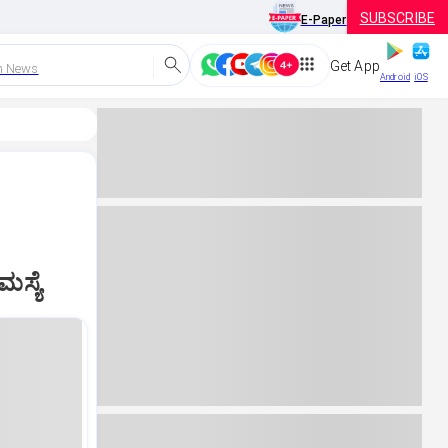
SUBSCRIBE
E-Paper
Get App
h News
Android
iOS
ಮಸ್ಯೆ