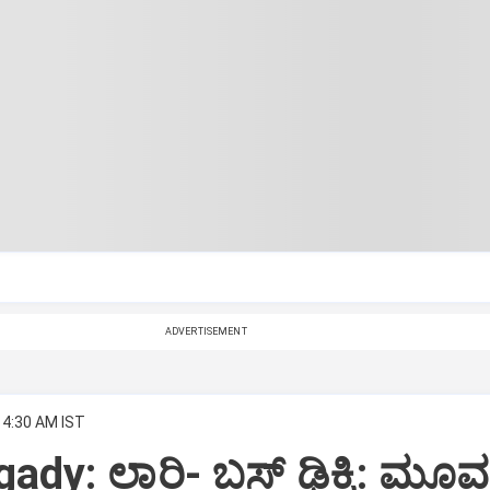
ADVERTISEMENT
 4:30 AM IST
dy: ಲಾರಿ- ಬಸ್‌ ಢಿಕ್ಕಿ: ಮೂವರ