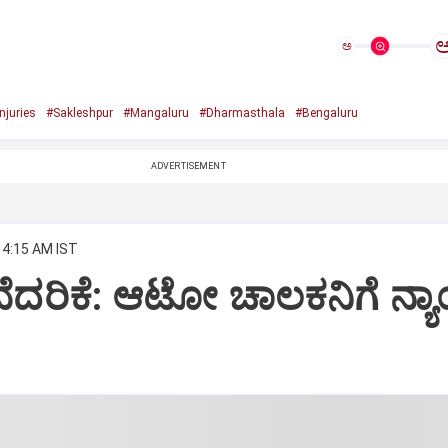
ಅ
njuries
#Sakleshpur
#Mangaluru
#Dharmasthala
#Bengaluru
ADVERTISEMENT
 4:15 AM IST
ಬೆದರಿಕೆ: ಆಟೋ ಚಾಲಕನಿಗೆ ನ್