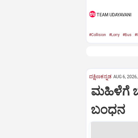
TEAM UDAYAVANI
#Collision
#Lorry
#Bus
#I
ದಕ್ಷಿಣಕನ್ನಡ
AUG 6, 2026,
ಮಹಿಳೆಗೆ 
ಬಂಧನ