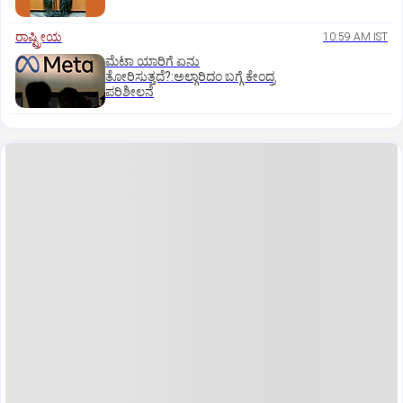
ರಾಷ್ಟ್ರೀಯ
10:59 AM IST
ಮೆಟಾ ಯಾರಿಗೆ ಏನು
ತೋರಿಸುತ್ತದೆ?:ಅಲ್ಗಾರಿದಂ ಬಗ್ಗೆ ಕೇಂದ್ರ
ಪರಿಶೀಲನೆ