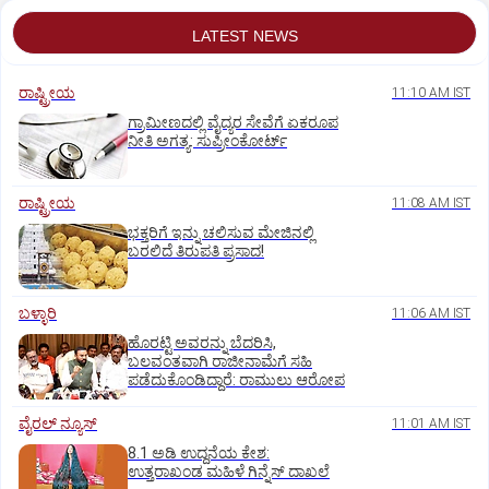
LATEST NEWS
ರಾಷ್ಟ್ರೀಯ
11:10 AM IST
ಗ್ರಾಮೀಣದಲ್ಲಿ ವೈದ್ಯರ ಸೇವೆಗೆ ಏಕರೂಪ
ನೀತಿ ಅಗತ್ಯ: ಸುಪ್ರೀಂಕೋರ್ಟ್‌
ರಾಷ್ಟ್ರೀಯ
11:08 AM IST
ಭಕ್ತರಿಗೆ ಇನ್ನು ಚಲಿಸುವ ಮೇಜಿನಲ್ಲಿ
ಬರಲಿದೆ ತಿರುಪತಿ ಪ್ರಸಾದ!
ಬಳ್ಳಾರಿ
11:06 AM IST
ಹೊರಟ್ಟಿ ಅವರನ್ನು ಬೆದರಿಸಿ,
ಬಲವಂತವಾಗಿ ರಾಜೀನಾಮೆಗೆ ಸಹಿ
ಪಡೆದುಕೊಂಡಿದ್ದಾರೆ: ರಾಮುಲು ಆರೋಪ
ವೈರಲ್ ನ್ಯೂಸ್
11:01 AM IST
8.1 ಅಡಿ ಉದ್ದನೆಯ ಕೇಶ:
ಉತ್ತರಾಖಂಡ ಮಹಿಳೆ ಗಿನ್ನೆಸ್‌ ದಾಖಲೆ