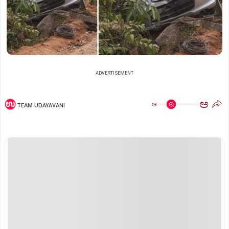
ADVERTISEMENT
ಅ
ಅ
TEAM UDAYAVANI