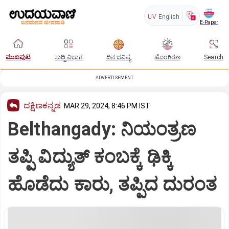
UV
English
E-Paper
ಮುಖಪುಟ
ಸುದ್ದಿ ವಿಭಾಗ
ದಿನ ಭವಿಷ್ಯ
ಹೊಂಗಿರಣ
Search
ADVERTISEMENT
ದಕ್ಷಿಣಕನ್ನಡ
MAR 29, 2024, 8:46 PM IST
Belthangady: ನಿಯಂತ್ರಣ
ತಪ್ಪಿ ವಿದ್ಯುತ್‌ ಕಂಬಕ್ಕೆ ಢಿಕ್ಕಿ
ಹೊಡೆದು ಕಾರು, ತಪ್ಪಿದ ದುರಂತ