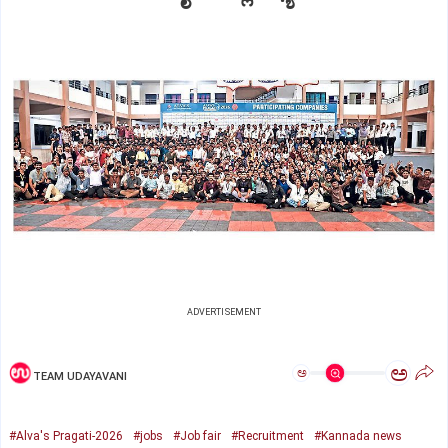
ADVERTISEMENT
ಅ
ಅ
TEAM UDAYAVANI
#Alva's Pragati-2026
#jobs
#Job fair
#Recruitment
#Kannada news