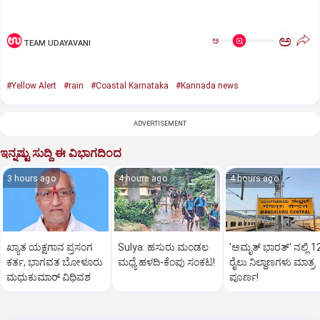
ಅ
ಅ
TEAM UDAYAVANI
#Yellow Alert
#rain
#Coastal Karnataka
#Kannada news
ADVERTISEMENT
ಇನ್ನಷ್ಟು ಸುದ್ದಿ ಈ ವಿಭಾಗದಿಂದ
3 hours ago
4 hours ago
4 hours ago
ಖ್ಯಾತ ಯಕ್ಷಗಾನ ಪ್ರಸಂಗ
Sulya: ಹಸುರು ಮಂಡಲ
'ಅಮೃತ್‌ ಭಾರತ್‌' ನಲ್ಲಿ 1
ಕರ್ತ, ಭಾಗವತ ಬೋಳೂರು
ಮಧ್ಯೆ ಹಳದಿ-ಕೆಂಪು ಸಂಕಟ!
ರೈಲು ನಿಲ್ದಾಣಗಳು ಮಾತ್ರ
ಮಧುಕುಮಾರ್ ವಿಧಿವಶ
ಪೂರ್ಣ!