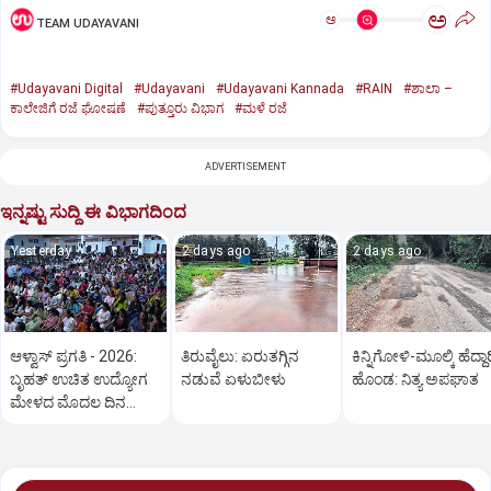
ಅ
ಅ
TEAM UDAYAVANI
#Udayavani Digital
#Udayavani
#Udayavani Kannada
#RAIN
#ಶಾಲಾ –
ಕಾಲೇಜಿಗೆ ರಜೆ ಘೋಷಣೆ
#ಪುತ್ತೂರು ವಿಭಾಗ
#ಮಳೆ ರಜೆ
ADVERTISEMENT
ಇನ್ನಷ್ಟು ಸುದ್ದಿ ಈ ವಿಭಾಗದಿಂದ
Yesterday
2 days ago
2 days ago
ಆಳ್ವಾಸ್‌ ಪ್ರಗತಿ - 2026:
ತಿರುವೈಲು: ಏರುತಗ್ಗಿನ
ಕಿನ್ನಿಗೋಳಿ-ಮೂಲ್ಕಿ ಹೆದ್ದಾರ
ಬೃಹತ್ ಉಚಿತ ಉದ್ಯೋಗ
ನಡುವೆ ಏಳುಬೀಳು
ಹೊಂಡ: ನಿತ್ಯ ಅಪಘಾತ
ಮೇಳದ ಮೊದಲ ದಿನ
ಅಮೋಘ ಪ್ರತಿಕ್ರಿಯೆ