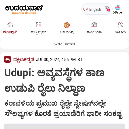
UV
English
E-Paper
ಮುಖಪುಟ
ಸುದ್ದಿ ವಿಭಾಗ
ದಿನ ಭವಿಷ್ಯ
ಹೊಂಗಿರಣ
Search
ADVERTISEMENT
ದಕ್ಷಿಣಕನ್ನಡ
JUL 30, 2024, 4:56 PM IST
Udupi: ಅವ್ಯವಸ್ಥೆಗಳ ತಾಣ
ಉಡುಪಿ ರೈಲು ನಿಲ್ದಾಣ
ಕರಾವಳಿಯ ಪ್ರಮುಖ ರೈಲ್ವೇ ಸ್ಟೇಷನ್‌ನಲ್ಲೇ
ಸೌಲಭ್ಯಗಳ ಕೊರತೆ ಪ್ರಯಾಣಿರಿಗೆ ಭಾರೀ ಸಂಕಷ್ಟ