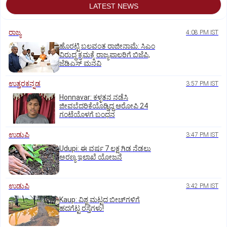
LATEST NEWS
ರಾಜ್ಯ
4:08 PM IST
ಹೊರಟ್ಟಿ ಬಲವಂತ ರಾಜೀನಾಮೆ: ಸಿಎಂ
ವಿರುದ್ಧ ಕ್ರಮಕ್ಕೆ ರಾಜ್ಯಪಾಲರಿಗೆ ಬಿಜೆಪಿ,
ಜೆಡಿಎಸ್ ಮನವಿ
ಉತ್ತರಕನ್ನಡ
3:57 PM IST
Honnavar: ಕಳ್ಳತನ ನಡೆಸಿ
ಜೀವಬೆದರಿಕೆಯೊಡ್ಡಿದ್ದ ಆರೋಪಿ 24
ಗಂಟೆಯೊಳಗೆ ಬಂಧನ
ಉಡುಪಿ
3:47 PM IST
Udupi: ಈ ವರ್ಷ 7 ಲಕ್ಷ ಗಿಡ ನೆಡಲು
ಅರಣ್ಯ ಇಲಾಖೆ ಯೋಜನೆ
ಉಡುಪಿ
3:42 PM IST
Kaup: ವಿಶ್ವ ಮಟ್ಟದ ಬೀಚ್‌ಗಳಿಗೆ
ಹದಗೆಟ್ಟ ರಸ್ತೆಗಳು!