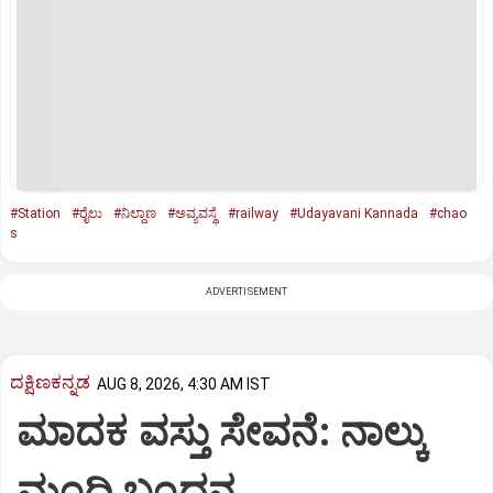
#Station
#ರೈಲು
#ನಿಲ್ದಾಣ
#ಅವ್ಯವಸ್ಥೆ
#railway
#Udayavani Kannada
#chao
s
ADVERTISEMENT
ದಕ್ಷಿಣಕನ್ನಡ
AUG 8, 2026, 4:30 AM IST
ಮಾದಕ ವಸ್ತು ಸೇವನೆ: ನಾಲ್ಕು
ಮಂದಿ ಬಂಧನ