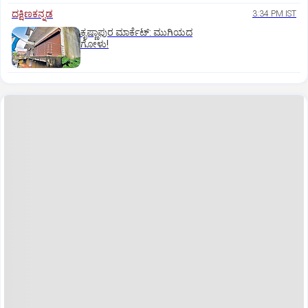
ದಕ್ಷಿಣಕನ್ನಡ
3:34 PM IST
ಕೃಷ್ಣಾಪುರ ಮಾರ್ಕೆಟ್‌: ಮುಗಿಯದ
ಗೋಳು!