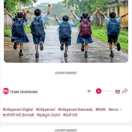
ADVERTISEMENT
ಅ
ಅ
TEAM UDAYAVANI
#Udayavani Digital
#Udayavani
#Udayavani Kannada
#RAIN
#ಶಾಲಾ –
ಕಾಲೇಜಿಗೆ ರಜೆ ಘೋಷಣೆ
#ಪುತ್ತೂರು ವಿಭಾಗ
#ಮಳೆ ರಜೆ
ADVERTISEMENT