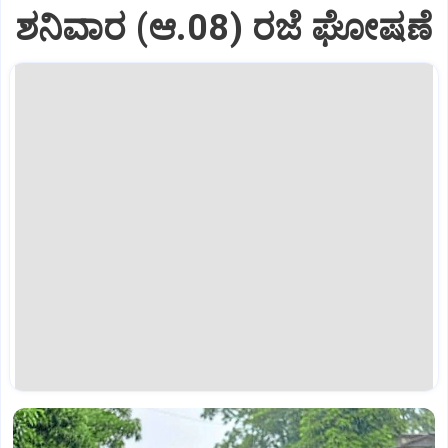
ಶನಿವಾರ (ಆ.08) ರಜೆ ಘೋಷಣೆ