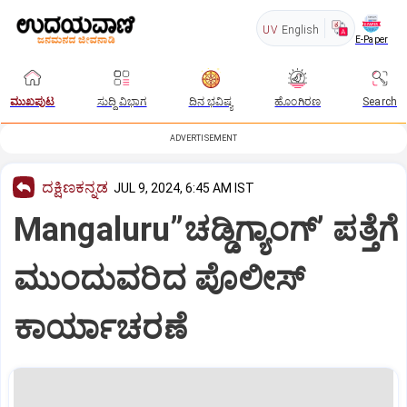
UV
English
E-Paper
ಮುಖಪುಟ
ಸುದ್ದಿ ವಿಭಾಗ
ದಿನ ಭವಿಷ್ಯ
ಹೊಂಗಿರಣ
Search
ADVERTISEMENT
ದಕ್ಷಿಣಕನ್ನಡ
JUL 9, 2024, 6:45 AM IST
Mangaluru”ಚಡ್ಡಿಗ್ಯಾಂಗ್‌’ ಪತ್ತೆಗೆ
ಮುಂದುವರಿದ ಪೊಲೀಸ್‌
ಕಾರ್ಯಾಚರಣೆ