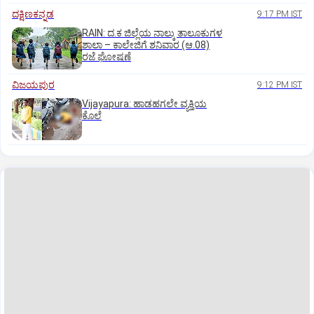
ದಕ್ಷಿಣಕನ್ನಡ
9:17 PM IST
RAIN: ದ.ಕ ಜಿಲ್ಲೆಯ ನಾಲ್ಕು ತಾಲೂಕುಗಳ
ಶಾಲಾ – ಕಾಲೇಜಿಗೆ ಶನಿವಾರ (ಆ.08)
ರಜೆ ಘೋಷಣೆ
ವಿಜಯಪುರ
9:12 PM IST
Vijayapura: ಹಾಡಹಗಲೇ ವ್ಯಕ್ತಿಯ
ಕೊಲೆ