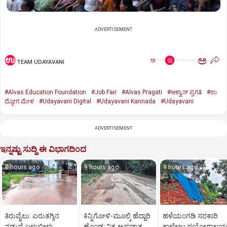
ADVERTISEMENT
ಅ
ಅ
TEAM UDAYAVANI
#Alvas Education Foundation
#Job Fair
#Alvas Pragati
#ಆಳ್ವಾಸ್‌ ಪ್ರಗತಿ
#ಉ
ದ್ಯೋಗ ಮೇಳ
#Udayavani Digital
#Udayavani Kannada
#Udayavani
ADVERTISEMENT
ಇನ್ನಷ್ಟು ಸುದ್ದಿ ಈ ವಿಭಾಗದಿಂದ
8 hours ago
9 hours ago
9 hours ago
ತಿರುವೈಲು: ಏರುತಗ್ಗಿನ
ಕಿನ್ನಿಗೋಳಿ-ಮೂಲ್ಕಿ ಹೆದ್ದಾರಿ
ಹಳೆಯಂಗಡಿ ಸರಕಾರಿ
ನಡುವೆ ಏಳುಬೀಳು
ಹೊಂಡ: ನಿತ್ಯ ಅಪಘಾತ
ಕಾಲೇಜು ಪ್ರಯೋಗಾಲ