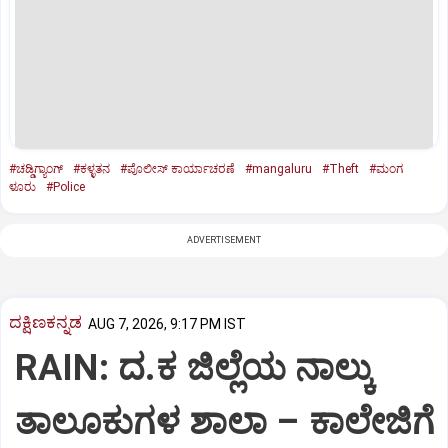
#ಚಡ್ಡಿಗ್ಯಾಂಗ್‌
#ಕಳ್ಳತನ
#ಪೊಲೀಸ್‌ ಕಾರ್ಯಾಚರಣೆ
#mangaluru
#Theft
#ಮಂಗ
ಳೂರು
#Police
ADVERTISEMENT
ದಕ್ಷಿಣಕನ್ನಡ
AUG 7, 2026, 9:17 PM IST
RAIN: ದ.ಕ ಜಿಲ್ಲೆಯ ನಾಲ್ಕು
ತಾಲೂಕುಗಳ ಶಾಲಾ – ಕಾಲೇಜಿಗೆ