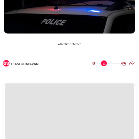
ADVERTISEMENT
ಅ
ಅ
TEAM UDAYAVANI