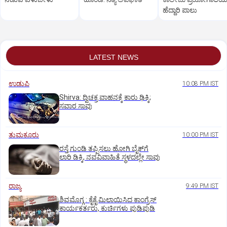
ಹೆದ್ದಾರಿ ಪಾಲು
LATEST NEWS
ಉಡುಪಿ
10:08 PM IST
Shirva: ದ್ವಿಚಕ್ರ ವಾಹನಕ್ಕೆ ಕಾರು ಢಿಕ್ಕಿ;
ಸವಾರ ಸಾವು
ತುಮಕೂರು
10:00 PM IST
ರಸ್ತೆ ಗುಂಡಿ ತಪ್ಪಿಸಲು ಹೋಗಿ ಬೈಕ್‌ಗೆ
ಲಾರಿ ಡಿಕ್ಕಿ, ನವವಿವಾಹಿತೆ ಸ್ಥಳದಲ್ಲೇ ಸಾವು
ರಾಜ್ಯ
9:49 PM IST
ಶಿವಮೊಗ್ಗ : ಕೈಕೈ ಮಿಲಾಯಿಸಿದ ಕಾಂಗ್ರೆಸ್
ಕಾರ್ಯಕರ್ತರು, ಕುರ್ಚಿಗಳು ಪುಡಿಪುಡಿ