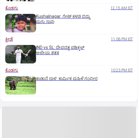
ಕೊಡಗು
12:15 AM IST
Kushalnagar: ಗೇಟ್ ಕಳಚಿ ಬಿದ್ದು
ಮಗು ಸಾವು
ಕ್ರೀಡೆ
11:06 PM IST
IND vs SL: ದೇವದತ್ತ ಪಡಿಕ್ಕಲ್‌
ಅಜೇಯ ಶತಕ
ಕೊಡಗು
10:23 PM IST
ಕಾಡಾನೆ ದಾಳಿ: ಕಾರ್ಮಿಕ ಮಹಿಳೆ ಗಂಭೀರ