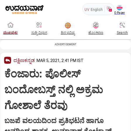
UV
English
E-Paper
ಮುಖಪುಟ
ಸುದ್ದಿ ವಿಭಾಗ
ದಿನ ಭವಿಷ್ಯ
ಹೊಂಗಿರಣ
Search
ADVERTISEMENT
ದಕ್ಷಿಣಕನ್ನಡ
MAR 5, 2021, 2:41 PM IST
ಕೆಂಜಾರು: ಪೊಲೀಸ್
ಬಂದೋಬಸ್ತ್ ನಲ್ಲಿ ಅಕ್ರಮ
ಗೋಶಾಲೆ ತೆರವು
ಬಜಪೆ ವಲಯದಿಂದ ಪ್ರತಿಭಟನೆ ಹಾಗೂ