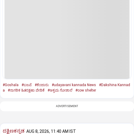
#Goshala
#ಬಜಪೆ
#ಕೆಂಜಾರು
#udayavani kannada News
#Dakshina Kannad
a
#ನಾಗರಿಕ ಹಿತರಕ್ಷಣಾ ವೇದಿಕೆ
#ಅಕ್ರಮ ಗೋಶಾಲೆ
#cow shelter
ADVERTISEMENT
ದಕ್ಷಿಣಕನ್ನಡ
AUG 8, 2026, 11:40 AM IST