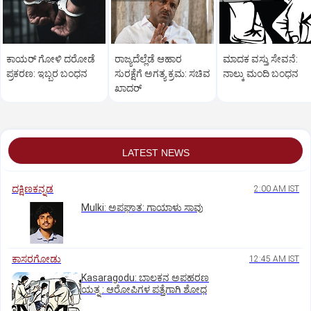
ಕಾಯರ್ ಗೋಳಿ ದರೋಡೆ
ರಾಜ್ಯದೆಲ್ಲೆಡೆ ಆಹಾರ
ಮಾದಕ ವಸ್ತು ಸೇವನೆ:
ಪ್ರಕರಣ: ಇಬ್ಬರ ಬಂಧನ
ಸುರಕ್ಷೆಗೆ ಅಗತ್ಯ ಕ್ರಮ: ಸಚಿವ
ನಾಲ್ಕು ಮಂದಿ ಬಂಧನ
ಖಾದರ್
LATEST NEWS
ದಕ್ಷಿಣಕನ್ನಡ
2:00 AM IST
Mulki: ಅಪಘಾತ: ಗಾಯಾಳು ಸಾವು
ಕಾಸರಗೋಡು
12:45 AM IST
Kasaragodu: ಬಾಲಕನ ಅಪಹರಣ
ಯತ್ನ : ಆರೋಪಿಗಳ ಪತ್ತೆಗಾಗಿ ಶೋಧ