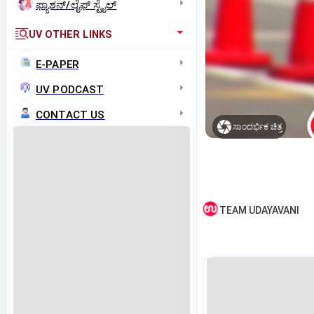
ಫ್ಯಾಶನ್/ಲೈಫ್‌ ಸ್ಟೈಲ್
UV OTHER LINKS
E-PAPER
UV PODCAST
CONTACT US
ಸಾಂದರ್ಭಿಕ ಚಿತ್ರ
TEAM UDAYAVANI