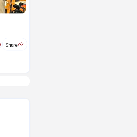
ಅ
Share