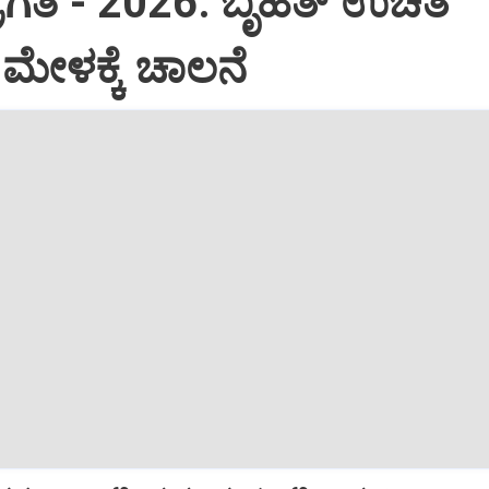
ಪ್ರಗತಿ - 2026: ಬೃಹತ್ ಉಚಿತ
ೇಳಕ್ಕೆ ಚಾಲನೆ