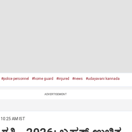
#police personnel
#home guard
#injured
#news
#udayavani kannada
ADVERTISEMENT
 10:25 AM IST