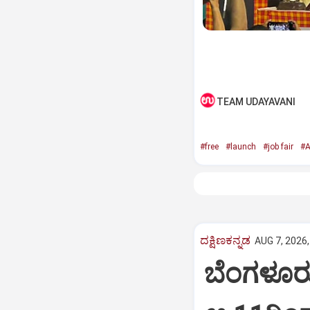
TEAM UDAYAVANI
#free
#launch
#job fair
#A
ದಕ್ಷಿಣಕನ್ನಡ
AUG 7, 2026,
ಬೆಂಗಳೂರು