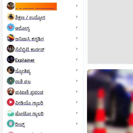
ಇಸ್ರೇಲ್- ಇರಾನ್‌ ಯುದ್ಧ
ಶಿಕ್ಷಣ / ಉದ್ಯೋಗ
ಆರೋಗ್ಯ
ಅನಿವಾಸಿ ಕನ್ನಡಿಗ
ಸೆಲೆಬ್ರಿಟಿ ಕಾರ್ನರ್‌
Explainer
ಜ್ಯೋತಿಷ್ಯ
ರಾಶಿ ಫಲ
ಪುಟಾಣಿ ಪ್ರಪಂಚ
ವೀಡಿಯೊ ಗ್ಯಾಲರಿ
ಫೋಟೋ ಗ್ಯಾಲರಿ
ರೀಲ್ಸ್