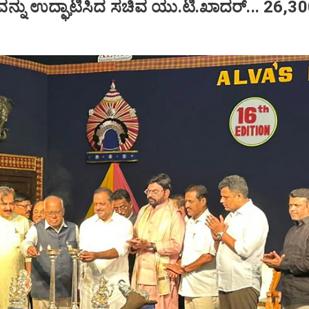
ನು ಉದ್ಘಾಟಿಸಿದ ಸಚಿವ ಯು.ಟಿ.ಖಾದರ್‌... 26,300