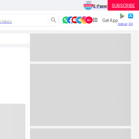
SUBSCRIBE
E-Paper
Get App
h News
Android
iOS