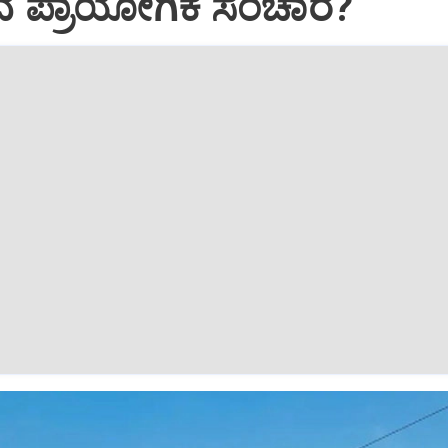
ದ ಪ್ರಾಯೋಗಿಕ ಸಂಚಾರ?