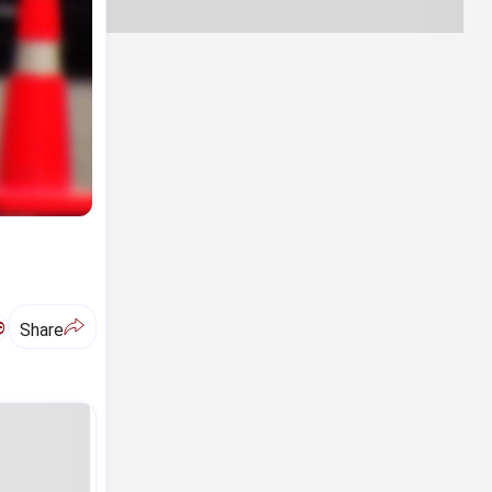
ಅ
Share