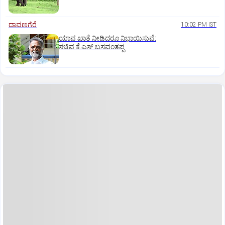
ದಾವಣಗೆರೆ
10:02 PM IST
ಯಾವ ಖಾತೆ ನೀಡಿದರೂ ನಿಭಾಯಿಸುವೆ:
ಸಚಿವ ಕೆ.ಎಸ್.ಬಸವಂತಪ್ಪ