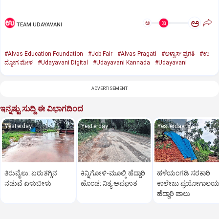
ಅ
ಅ
TEAM UDAYAVANI
#Alvas Education Foundation
#Job Fair
#Alvas Pragati
#ಆಳ್ವಾಸ್‌ ಪ್ರಗತಿ
#ಉ
ದ್ಯೋಗ ಮೇಳ
#Udayavani Digital
#Udayavani Kannada
#Udayavani
ADVERTISEMENT
ಇನ್ನಷ್ಟು ಸುದ್ದಿ ಈ ವಿಭಾಗದಿಂದ
Yesterday
Yesterday
Yesterday
ತಿರುವೈಲು: ಏರುತಗ್ಗಿನ
ಕಿನ್ನಿಗೋಳಿ-ಮೂಲ್ಕಿ ಹೆದ್ದಾರಿ
ಹಳೆಯಂಗಡಿ ಸರಕಾರಿ
ನಡುವೆ ಏಳುಬೀಳು
ಹೊಂಡ: ನಿತ್ಯ ಅಪಘಾತ
ಕಾಲೇಜು ಪ್ರಯೋಗಾಲ
ಹೆದ್ದಾರಿ ಪಾಲು