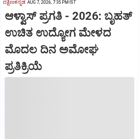
ದಕ್ಷಿಣಕನ್ನಡ
AUG 7, 2026, 7:35 PM IST
ಆಳ್ವಾಸ್‌ ಪ್ರಗತಿ - 2026: ಬೃಹತ್
ಉಚಿತ ಉದ್ಯೋಗ ಮೇಳದ
ಮೊದಲ ದಿನ ಅಮೋಘ
ಪ್ರತಿಕ್ರಿಯೆ