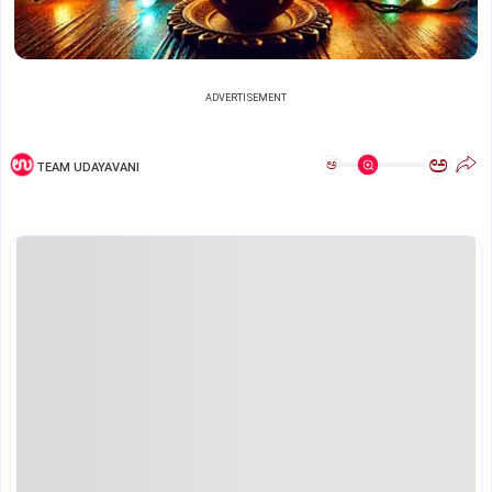
ADVERTISEMENT
ಅ
ಅ
TEAM UDAYAVANI