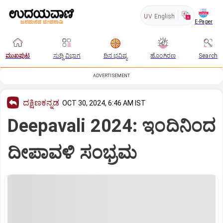
UV
English
E-Paper
ಮುಖಪುಟ
ಸುದ್ದಿ ವಿಭಾಗ
ದಿನ ಭವಿಷ್ಯ
ಹೊಂಗಿರಣ
Search
ADVERTISEMENT
ದಕ್ಷಿಣಕನ್ನಡ
OCT 30, 2024, 6:46 AM IST
Deepavali 2024: ಇಂದಿನಿಂದ
ದೀಪಾವಳಿ ಸಂಭ್ರಮ