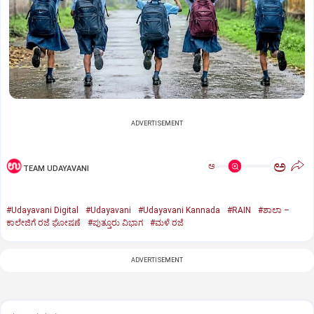
ADVERTISEMENT
ಅ
ಅ
TEAM UDAYAVANI
#Udayavani Digital
#Udayavani
#Udayavani Kannada
#RAIN
#ಶಾಲಾ –
ಕಾಲೇಜಿಗೆ ರಜೆ ಘೋಷಣೆ
#ಪುತ್ತೂರು ವಿಭಾಗ
#ಮಳೆ ರಜೆ
ADVERTISEMENT