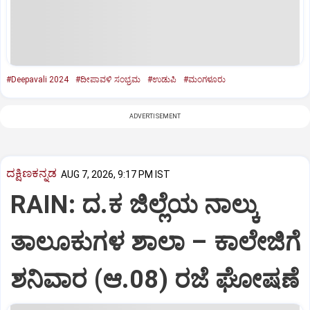
#Deepavali 2024
#ದೀಪಾವಳಿ ಸಂಭ್ರಮ
#ಉಡುಪಿ
#ಮಂಗಳೂರು
ADVERTISEMENT
ದಕ್ಷಿಣಕನ್ನಡ
AUG 7, 2026, 9:17 PM IST
RAIN: ದ.ಕ ಜಿಲ್ಲೆಯ ನಾಲ್ಕು
ತಾಲೂಕುಗಳ ಶಾಲಾ – ಕಾಲೇಜಿಗೆ
ಶನಿವಾರ (ಆ.08) ರಜೆ ಘೋಷಣೆ