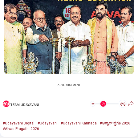
ADVERTISEMENT
ಅ
ಅ
TEAM UDAYAVANI
#Udayavani Digital
#Udayavani
#Udayavani Kannada
#ಆಳ್ವಾಸ್‌ ಪ್ರಗತಿ 2026
#Alvas Pragathi 2026