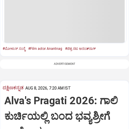
#ಬೋಳಾಸ್‌ ಸಂಸ್ಥೆ
#Film actor Anantnag
#ಚಿತ್ರ ನಟ ಅನಂತ್‌ನಾಗ್‌
ADVERTISEMENT
ದಕ್ಷಿಣಕನ್ನಡ
AUG 8, 2026, 7:20 AM IST
Alva's Pragati 2026: ಗಾಲಿ
ಕುರ್ಚಿಯಲ್ಲಿ ಬಂದ ಭವ್ಯಶ್ರೀಗೆ