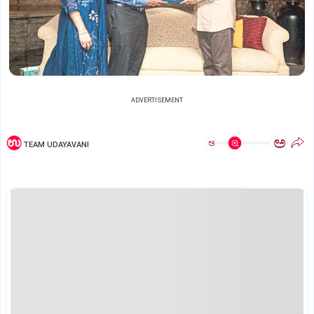
ADVERTISEMENT
ಅ
ಅ
TEAM UDAYAVANI