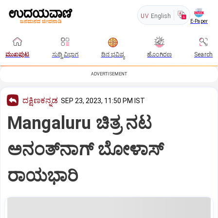
UV
English
E-Paper
ಮುಖಪುಟ
ಸುದ್ದಿ ವಿಭಾಗ
ದಿನ ಭವಿಷ್ಯ
ಹೊಂಗಿರಣ
Search
ADVERTISEMENT
ದಕ್ಷಿಣಕನ್ನಡ
SEP 23, 2023, 11:50 PM IST
Mangaluru ಚಿತ್ರ ನಟ
ಅನಂತ್‌ನಾಗ್‌ ಬೋಳಾಸ್‌
ರಾಯಭಾರಿ