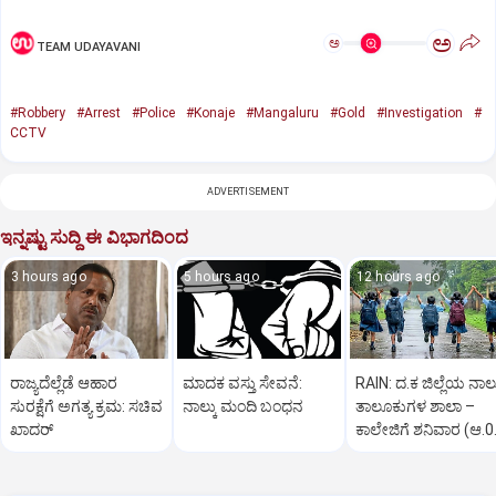
ಅ
ಅ
TEAM UDAYAVANI
#Robbery
#Arrest
#Police
#Konaje
#Mangaluru
#Gold
#Investigation
#
CCTV
ADVERTISEMENT
ಇನ್ನಷ್ಟು ಸುದ್ದಿ ಈ ವಿಭಾಗದಿಂದ
3 hours ago
5 hours ago
12 hours ago
ರಾಜ್ಯದೆಲ್ಲೆಡೆ ಆಹಾರ
ಮಾದಕ ವಸ್ತು ಸೇವನೆ:
RAIN: ದ.ಕ ಜಿಲ್ಲೆಯ ನಾಲ್
ಸುರಕ್ಷೆಗೆ ಅಗತ್ಯ ಕ್ರಮ: ಸಚಿವ
ನಾಲ್ಕು ಮಂದಿ ಬಂಧನ
ತಾಲೂಕುಗಳ ಶಾಲಾ –
ಖಾದರ್
ಕಾಲೇಜಿಗೆ ಶನಿವಾರ (ಆ.0
ರಜೆ ಘೋಷಣೆ