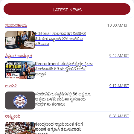
LATEST NEWS
ಸಂಪಾದಕೀಯ
10:00 AM IST
Editorial: ಸಾಲಗಾರರಿಗೆ ವಿಪರೀತ
ಕಿರುಕುಳ ಬ್ಯಾಂಕ್‌ಗಳಿಗೆ ಆರ್‌ಬಿಐ
ಕಡಿವಾಣ
ಶಿಕ್ಷಣ / ಉದ್ಯೋಗ
9:45 AM IST
Recruitment: ಸೆಂಟ್ರಲ್‌ ರೈಲ್ವೇ-ಕ್ರೀಡಾ
ಕೋಟಾದಡಿ 59 ಹುದ್ದೆಗಳಿಗೆ ಅರ್ಜಿ
ಆಹ್ವಾನ
ಉಡುಪಿ
9:17 AM IST
ಸಂಜೀವಿನಿ ಒಕ್ಕೂಟಗಳಲ್ಲಿ 56 ಲಕ್ಷ ರೂ.
ಅಕ್ರಮ ಬಳಕೆ: ಮಹಿಳಾ ಸ್ವಸಹಾಯ
ಸಂಘಗಳು ಕಂಗಾಲು
ರಾಷ್ಟ್ರೀಯ
8:38 AM IST
ಕೇಂದ್ರದಿಂದ ನ್ಯಾಯಯುತ ತೆರಿಗೆ
ಹಂಚಿಕೆ ಆಗ್ರಹಿಸಿ ತಮಿಳುನಾಡು