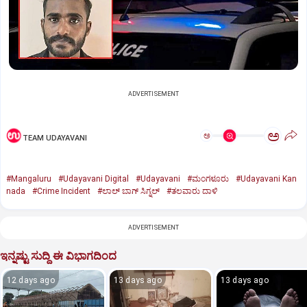
ADVERTISEMENT
ಅ
ಅ
TEAM UDAYAVANI
#Mangaluru
#Udayavani Digital
#Udayavani
#ಮಂಗಳೂರು
#Udayavani Kan
nada
#Crime Incident
#ಲಾಲ್‌ ಬಾಗ್‌ ಸಿಗ್ನಲ್‌
#ತಲವಾರು ದಾಳಿ
ADVERTISEMENT
ಇನ್ನಷ್ಟು ಸುದ್ದಿ ಈ ವಿಭಾಗದಿಂದ
12 days ago
13 days ago
13 days ago