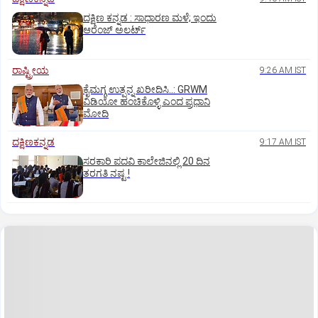
ದಕ್ಷಿಣ ಕನ್ನಡ : ಸಾಧಾರಣ ಮಳೆ; ಇಂದು
ಆರೆಂಜ್‌ ಅಲರ್ಟ್
ರಾಷ್ಟ್ರೀಯ
9:26 AM IST
ಕೈಮಗ್ಗ ಉತ್ಪನ್ನ ಖರೀದಿಸಿ..: GRWM
ವಿಡಿಯೋ ಹಂಚಿಕೊಳ್ಳಿ ಎಂದ ಪ್ರಧಾನಿ
ಮೋದಿ
ದಕ್ಷಿಣಕನ್ನಡ
9:17 AM IST
ಸರಕಾರಿ ಪದವಿ ಕಾಲೇಜಿನಲ್ಲಿ 20 ದಿನ
ತರಗತಿ ನಷ್ಟ !