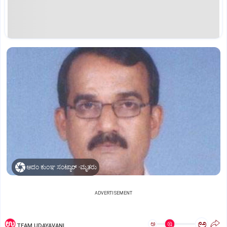
ಆದಂ ಕುಂಞ ಸಂಟ್ಯಾರ್‌ -ಮೃತರು
ADVERTISEMENT
ಅ
ಅ
TEAM UDAYAVANI