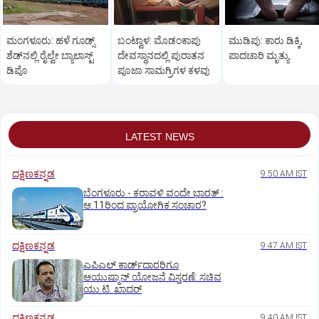
ಮಂಗಳೂರು: ಹಳೆ ಗೂಡ್ಸ್‌
ಬಂಟ್ವಾಳ: ಮೊಡಂಕಾಪು
ಮುಡಿಪು: ಕಾರು ಡಿಕ್ಕಿ,
ಶೆಡ್‌ನ‌ಲ್ಲಿ ರೈಲ್ವೇ ಬ್ಯಾಲಾಸ್ಟ್‌
ದೇವಸ್ಥಾನದಲ್ಲಿ ಪುರಾತನ
ಪಾದಚಾರಿ ಮೃತ್ಯು
ಡಿಪೊ
ಪೂಜಾ ಸಾಮಗ್ರಿಗಳ ಕಳವು
LATEST NEWS
ದಕ್ಷಿಣಕನ್ನಡ
9:50 AM IST
ಬೆಂಗಳೂರು - ಕರಾವಳಿ ವಂದೇ ಭಾರತ್‌ :
ಆ.11ರಿಂದ ಪ್ರಾಯೋಗಿಕ ಸಂಚಾರ?
ದಕ್ಷಿಣಕನ್ನಡ
9:47 AM IST
ಎಪಿಎಲ್‌ ಕಾರ್ಡ್‌ದಾರರಿಗೂ
ಆಯುಷ್ಮಾನ್‌ ಯೋಜನೆ ವಿಸ್ತರಣೆ: ಸಚಿವ
ಯು.ಟಿ. ಖಾದರ್
ದಕ್ಷಿಣಕನ್ನಡ
9:40 AM IST