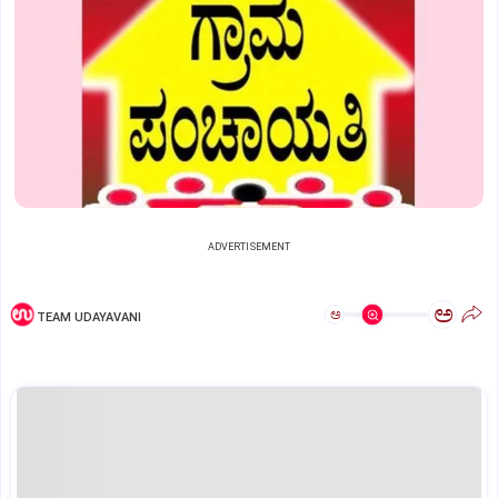
ADVERTISEMENT
ಅ
ಅ
TEAM UDAYAVANI