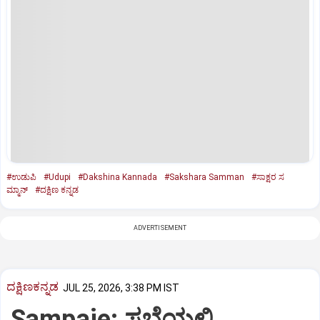
#ಉಡುಪಿ
#Udupi
#Dakshina Kannada
#Sakshara Samman
#ಸಾಕ್ಷರ ಸ
ಮ್ಮಾನ್‌
#ದಕ್ಷಿಣ ಕನ್ನಡ
ADVERTISEMENT
ದಕ್ಷಿಣಕನ್ನಡ
JUL 25, 2026, 3:38 PM IST
Sampaje: ಸಭೆಯಲ್ಲಿ