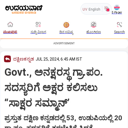
UV
English
E-Paper
ಮುಖಪುಟ
ಸುದ್ದಿ ವಿಭಾಗ
ದಿನ ಭವಿಷ್ಯ
ಹೊಂಗಿರಣ
Search
ADVERTISEMENT
ದಕ್ಷಿಣಕನ್ನಡ
JUL 25, 2024, 6:45 AM IST
Govt., ಅನಕ್ಷರಸ್ಥ ಗ್ರಾ.ಪಂ.
ಸದಸ್ಯರಿಗೆ ಅಕ್ಷರ ಕಲಿಸಲು
“ಸಾಕ್ಷರ ಸಮ್ಮಾನ್‌’
ಪ್ರಸ್ತುತ ದಕ್ಷಿಣ ಕನ್ನಡದಲ್ಲಿ 53, ಉಡುಪಿಯಲ್ಲಿ 20