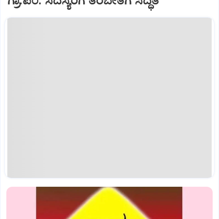
ಗ್ರಾ.ಪಂ. ಸದಸ್ಯರಿಗೆ ತರಬೇತಿಗೆ ಸಿದ್ಧತೆ