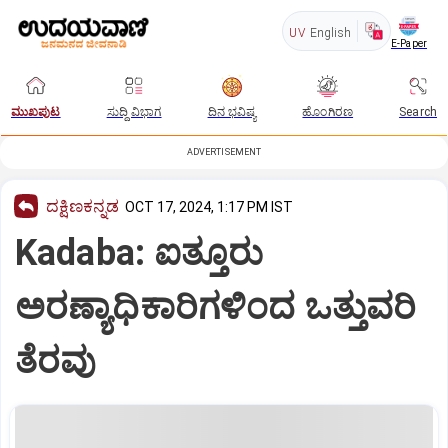
UV
English
E-Paper
ಮುಖಪುಟ
ಸುದ್ದಿ ವಿಭಾಗ
ದಿನ ಭವಿಷ್ಯ
ಹೊಂಗಿರಣ
Search
ADVERTISEMENT
ದಕ್ಷಿಣಕನ್ನಡ
OCT 17, 2024, 1:17 PM IST
Kadaba: ಐತ್ತೂರು
ಅರಣ್ಯಾಧಿಕಾರಿಗಳಿಂದ ಒತ್ತುವರಿ
ತೆರವು