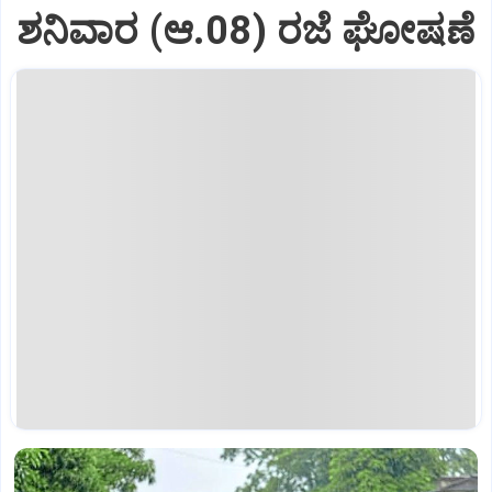
ಶನಿವಾರ (ಆ.08) ರಜೆ ಘೋಷಣೆ