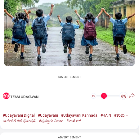
ADVERTISEMENT
ಅ
ಅ
TEAM UDAYAVANI
#Udayavani Digital
#Udayavani
#Udayavani Kannada
#RAIN
#ಶಾಲಾ –
ಕಾಲೇಜಿಗೆ ರಜೆ ಘೋಷಣೆ
#ಪುತ್ತೂರು ವಿಭಾಗ
#ಮಳೆ ರಜೆ
ADVERTISEMENT