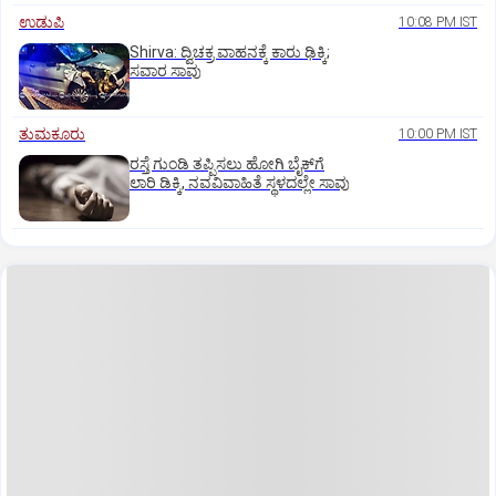
ಉಡುಪಿ
10:08 PM IST
Shirva: ದ್ವಿಚಕ್ರ ವಾಹನಕ್ಕೆ ಕಾರು ಢಿಕ್ಕಿ;
ಸವಾರ ಸಾವು
ತುಮಕೂರು
10:00 PM IST
ರಸ್ತೆ ಗುಂಡಿ ತಪ್ಪಿಸಲು ಹೋಗಿ ಬೈಕ್‌ಗೆ
ಲಾರಿ ಡಿಕ್ಕಿ, ನವವಿವಾಹಿತೆ ಸ್ಥಳದಲ್ಲೇ ಸಾವು