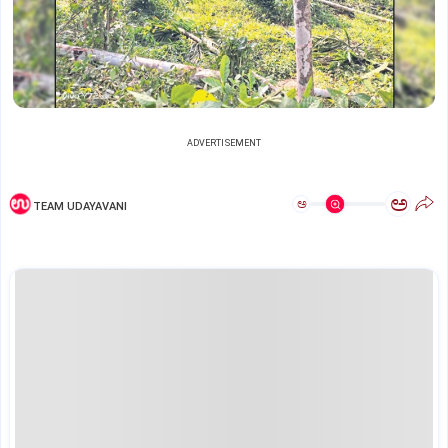
ADVERTISEMENT
ಅ
ಅ
TEAM UDAYAVANI