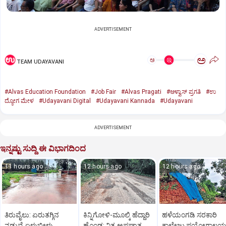
ADVERTISEMENT
ಅ
ಅ
TEAM UDAYAVANI
#Alvas Education Foundation
#Job Fair
#Alvas Pragati
#ಆಳ್ವಾಸ್‌ ಪ್ರಗತಿ
#ಉ
ದ್ಯೋಗ ಮೇಳ
#Udayavani Digital
#Udayavani Kannada
#Udayavani
ADVERTISEMENT
ಇನ್ನಷ್ಟು ಸುದ್ದಿ ಈ ವಿಭಾಗದಿಂದ
11 hours ago
12 hours ago
12 hours ago
ತಿರುವೈಲು: ಏರುತಗ್ಗಿನ
ಕಿನ್ನಿಗೋಳಿ-ಮೂಲ್ಕಿ ಹೆದ್ದಾರಿ
ಹಳೆಯಂಗಡಿ ಸರಕಾರಿ
ನಡುವೆ ಏಳುಬೀಳು
ಹೊಂಡ: ನಿತ್ಯ ಅಪಘಾತ
ಕಾಲೇಜು ಪ್ರಯೋಗಾಲ