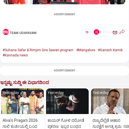
ADVERTISEMENT
ಅ
ಅ
TEAM UDAYAVANI
#Suhana Safar & Rimjim Gire Sawan program
#Mangalore
#Ganesh Karnik
#Kannada news
ADVERTISEMENT
ಇನ್ನಷ್ಟು ಸುದ್ದಿ ಈ ವಿಭಾಗದಿಂದ
Yesterday
Yesterday
Yesterday
Alva's Pragati 2026:
ಕಾಯರ್ ಗೋಳಿ ದರೋಡೆ
ರಾಜ್ಯದೆಲ್ಲೆಡೆ ಆಹಾರ
ಗಾಲಿ ಕುರ್ಚಿಯಲ್ಲಿ ಬಂದ
ಪ್ರಕರಣ: ಇಬ್ಬರ ಬಂಧನ
ಸುರಕ್ಷೆಗೆ ಅಗತ್ಯ ಕ್ರಮ: ಸ