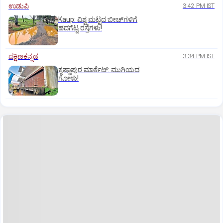
ಉಡುಪಿ
3:42 PM IST
Kaup: ವಿಶ್ವ ಮಟ್ಟದ ಬೀಚ್‌ಗಳಿಗೆ
ಹದಗೆಟ್ಟ ರಸ್ತೆಗಳು!
ದಕ್ಷಿಣಕನ್ನಡ
3:34 PM IST
ಕೃಷ್ಣಾಪುರ ಮಾರ್ಕೆಟ್‌: ಮುಗಿಯದ
ಗೋಳು!