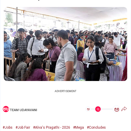
ADVERTISEMENT
ಅ
ಅ
TEAM UDAYAVANI
#Jobs
#Job Fair
#Alva's Pragathi - 2026
#Mega
#Concludes