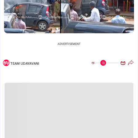
ADVERTISEMENT
ಅ
ಅ
TEAM UDAYAVANI