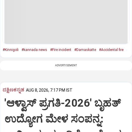
#Kinnigoli
#kannada news
#Fire incident
#Damaskatte
#Accidental fire
ADVERTISEMENT
ದಕ್ಷಿಣಕನ್ನಡ
AUG 8, 2026, 7:17 PM IST
'ಆಳ್ವಾಸ್‌ ಪ್ರಗತಿ-2026' ಬೃಹತ್
ಉದ್ಯೋಗ ಮೇಳ ಸಂಪನ್ನ: