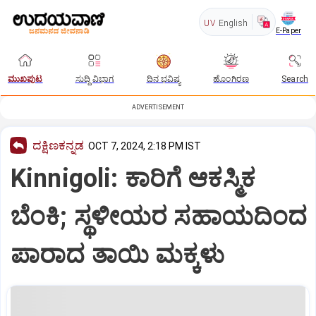
UV
English
E-Paper
ಮುಖಪುಟ
ಸುದ್ದಿ ವಿಭಾಗ
ದಿನ ಭವಿಷ್ಯ
ಹೊಂಗಿರಣ
Search
ADVERTISEMENT
ದಕ್ಷಿಣಕನ್ನಡ
OCT 7, 2024, 2:18 PM IST
Kinnigoli: ಕಾರಿಗೆ ಆಕಸ್ಮಿಕ
ಬೆಂಕಿ; ಸ್ಥಳೀಯರ ಸಹಾಯದಿಂದ
ಪಾರಾದ ತಾಯಿ ಮಕ್ಕಳು