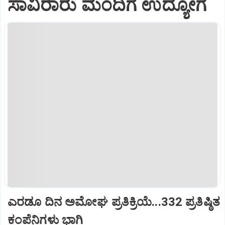
ಸಾವಿರಾರು ಮಂದಿಗೆ ಉದ್ಯೋಗ
ಎರಡೂ ದಿನ ಅಮೋಘ ಪ್ರತಿಕ್ರಿಯೆ...332 ಪ್ರತಿಷ್ಠಿತ
ಕಂಪೆನಿಗಳು ಭಾಗಿ