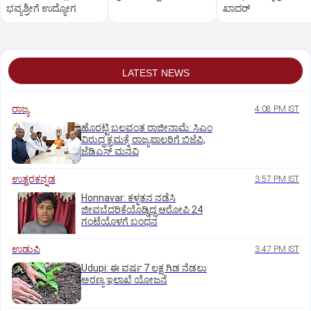
ಭವ್ಯಶ್ರೀಗೆ ಉದ್ಯೋಗ
ಖಾದರ್
LATEST NEWS
ರಾಜ್ಯ
4:08 PM IST
ಹೊರಟ್ಟಿ ಬಲವಂತ ರಾಜೀನಾಮೆ: ಸಿಎಂ
ವಿರುದ್ಧ ಕ್ರಮಕ್ಕೆ ರಾಜ್ಯಪಾಲರಿಗೆ ಬಿಜೆಪಿ,
ಜೆಡಿಎಸ್ ಮನವಿ
ಉತ್ತರಕನ್ನಡ
3:57 PM IST
Honnavar: ಕಳ್ಳತನ ನಡೆಸಿ
ಜೀವಬೆದರಿಕೆಯೊಡ್ಡಿದ್ದ ಆರೋಪಿ 24
ಗಂಟೆಯೊಳಗೆ ಬಂಧನ
ಉಡುಪಿ
3:47 PM IST
Udupi: ಈ ವರ್ಷ 7 ಲಕ್ಷ ಗಿಡ ನೆಡಲು
ಅರಣ್ಯ ಇಲಾಖೆ ಯೋಜನೆ