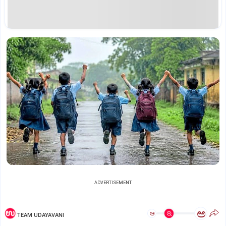
ADVERTISEMENT
ಅ
ಅ
TEAM UDAYAVANI