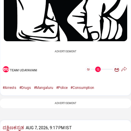
ADVERTISEMENT
ಅ
ಅ
TEAM UDAYAVANI
#Arrests
#Drugs
#Mangaluru
#Police
#Consumption
ADVERTISEMENT
ದಕ್ಷಿಣಕನ್ನಡ
AUG 7, 2026, 9:17 PM IST