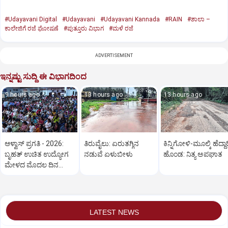
#Udayavani Digital
#Udayavani
#Udayavani Kannada
#RAIN
#ಶಾಲಾ –
ಕಾಲೇಜಿಗೆ ರಜೆ ಘೋಷಣೆ
#ಪುತ್ತೂರು ವಿಭಾಗ
#ಮಳೆ ರಜೆ
ADVERTISEMENT
ಇನ್ನಷ್ಟು ಸುದ್ದಿ ಈ ವಿಭಾಗದಿಂದ
9 hours ago
13 hours ago
13 hours ago
ಆಳ್ವಾಸ್‌ ಪ್ರಗತಿ - 2026:
ತಿರುವೈಲು: ಏರುತಗ್ಗಿನ
ಕಿನ್ನಿಗೋಳಿ-ಮೂಲ್ಕಿ ಹೆದ್ದಾರ
ಬೃಹತ್ ಉಚಿತ ಉದ್ಯೋಗ
ನಡುವೆ ಏಳುಬೀಳು
ಹೊಂಡ: ನಿತ್ಯ ಅಪಘಾತ
ಮೇಳದ ಮೊದಲ ದಿನ
ಅಮೋಘ ಪ್ರತಿಕ್ರಿಯೆ
LATEST NEWS