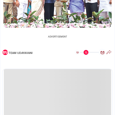
ADVERTISEMENT
ಅ
ಅ
TEAM UDAYAVANI