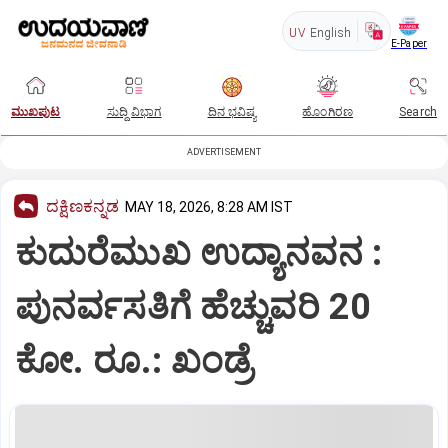
UV
English
E-Paper
ಮುಖಪುಟ
ಸುದ್ದಿ ವಿಭಾಗ
ದಿನ ಭವಿಷ್ಯ
ಹೊಂಗಿರಣ
Search
ADVERTISEMENT
ದಕ್ಷಿಣಕನ್ನಡ
MAY 18, 2026, 8:28 AM IST
ಕುದುರೆಮುಖ ಉದ್ಯಾನವನ :
ಪುನರ್ವಸತಿಗೆ ಹೆಚ್ಚುವರಿ 20
ಕೋ. ರೂ.: ಖಂಡ್ರೆ