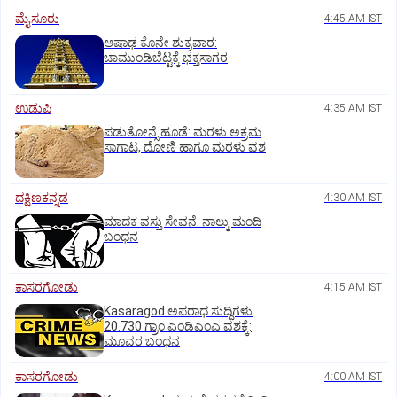
ಮೈಸೂರು
4:45 AM IST
ಆಷಾಢ ಕೊನೇ ಶುಕ್ರವಾರ:
ಚಾಮುಂಡಿಬೆಟ್ಟಕ್ಕೆ ಭಕ್ತಸಾಗರ
ಉಡುಪಿ
4:35 AM IST
ಪಡುತೋನ್ಸೆ ಹೂಡೆ: ಮರಳು ಅಕ್ರಮ
ಸಾಗಾಟ, ದೋಣಿ ಹಾಗೂ ಮರಳು ವಶ
ದಕ್ಷಿಣಕನ್ನಡ
4:30 AM IST
ಮಾದಕ ವಸ್ತು ಸೇವನೆ: ನಾಲ್ಕು ಮಂದಿ
ಬಂಧನ
ಕಾಸರಗೋಡು
4:15 AM IST
Kasaragod ಅಪರಾಧ ಸುದ್ದಿಗಳು
20.730 ಗ್ರಾಂ ಎಂಡಿಎಂಎ ವಶಕ್ಕೆ:
ಮೂವರ ಬಂಧನ
ಕಾಸರಗೋಡು
4:00 AM IST