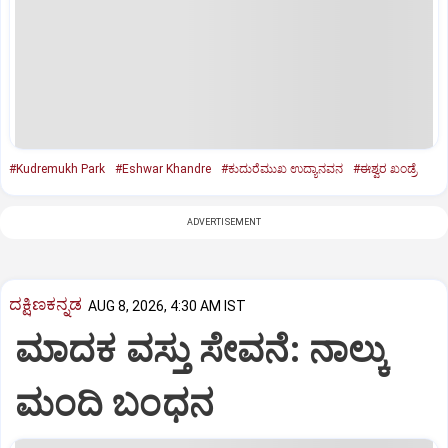
#Kudremukh Park
#Eshwar Khandre
#ಕುದುರೆಮುಖ ಉದ್ಯಾನವನ
#ಈಶ್ವರ ಖಂಡ್ರೆ
ADVERTISEMENT
ದಕ್ಷಿಣಕನ್ನಡ
AUG 8, 2026, 4:30 AM IST
ಮಾದಕ ವಸ್ತು ಸೇವನೆ: ನಾಲ್ಕು
ಮಂದಿ ಬಂಧನ