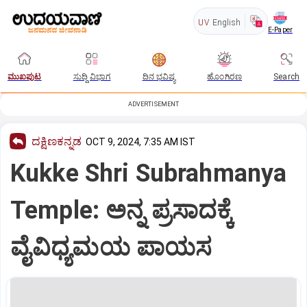
UV
English
E-Paper
ಮುಖಪುಟ
ಸುದ್ದಿ ವಿಭಾಗ
ದಿನ ಭವಿಷ್ಯ
ಹೊಂಗಿರಣ
Search
ADVERTISEMENT
ದಕ್ಷಿಣಕನ್ನಡ
OCT 9, 2024, 7:35 AM IST
Kukke Shri Subrahmanya
Temple: ಅನ್ನ ಪ್ರಸಾದಕ್ಕೆ
ವೈವಿಧ್ಯಮಯ ಪಾಯಸ