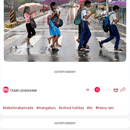
ADVERTISEMENT
ಅ
ಅ
TEAM UDAYAVANI
#dakshinakannada
#mangaluru
#school holiday
#dc
#heavy rain
ADVERTISEMENT