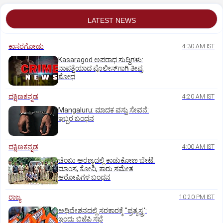
LATEST NEWS
ಕಾಸರಗೋಡು
4:30 AM IST
Kasaragod ಅಪರಾಧ ಸುದ್ದಿಗಳು:
ನಾಪತ್ತೆಯಾದ ಪೊಲೀಸ್‌ಗಾಗಿ ತೀವ್ರ
ಶೋಧ
ದಕ್ಷಿಣಕನ್ನಡ
4:20 AM IST
Mangaluru: ಮಾದಕ ವಸ್ತು ಸೇವನೆ:
ಇಬ್ಬರ ಬಂಧನ
ದಕ್ಷಿಣಕನ್ನಡ
4:00 AM IST
ಚೆಂಬು ಅರಣ್ಯದಲ್ಲಿ ಕಾಡುಕೋಣ ಬೇಟೆ:
ಮಾಂಸ, ಕೋವಿ, ಕಾರು ಸಮೇತ
ಆರೋಪಿಗಳ ಬಂಧನ
ರಾಜ್ಯ
10:20 PM IST
ಅಧಿವೇಶನದಲ್ಲಿ ಸರಕಾರಕ್ಕೆ "ಪ್ರತ್ಯಸ್ತ್ರ':
ಇಂದು ಬಿಜೆಪಿ ಸಭೆ