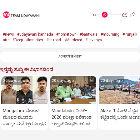
ಅ
ಅ
TEAM UDAYAVANI
#news
#udayavani kannada
#hometown
#bantwala
#mourning
#Punjalk
atte
#Deep
#last rites
#bc road
#Murdered
#Lavanya
ADVERTISEMENT
ಇನ್ನಷ್ಟು ಸುದ್ದಿ ಈ ವಿಭಾಗದಿಂದ
20 days ago
20 days ago
20 days ago
Mangaluru: ನೇಪಾಳ
Moodabidri: ನೀಟ್–
Alake: 1 ಕೋಟಿ ವೆಚ್ಚದ
ಮೂಲದ ಮೂವರು
2026 ಪರೀಕ್ಷಾ ಫಲಿತಾಂಶ;
ಕಟ್ಟಡದಲ್ಲಿ ಒಂದೇ ಅಂಗಡ
ಕುಖ್ಯಾತ ಮನೆಗಳ್ಳರ ಬಂಧನ
ಆಳ್ವಾಸ್ ವಿದ್ಯಾರ್ಥಿಗಳಿಂದ
ಅಭೂತಪೂರ್ವ ಸಾಧನೆ