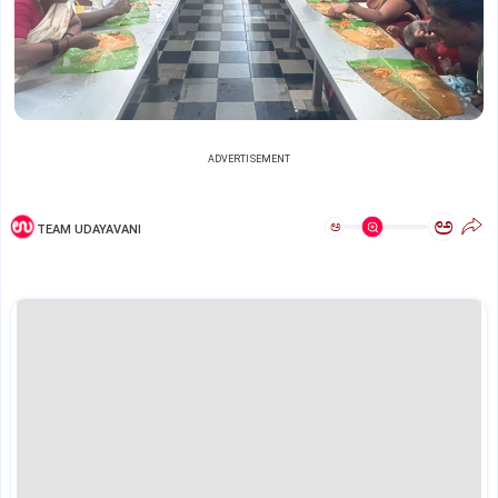
ADVERTISEMENT
ಅ
ಅ
TEAM UDAYAVANI