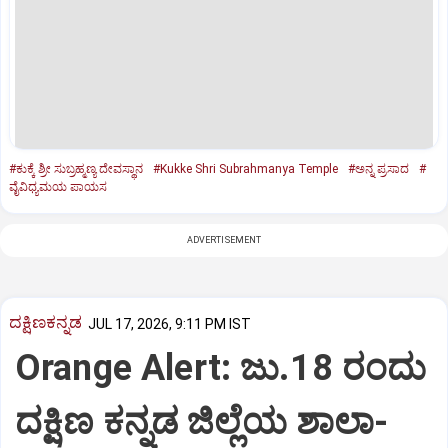
#ಕುಕ್ಕೆ ಶ್ರೀ ಸುಬ್ರಹ್ಮಣ್ಯ ದೇವಸ್ಥಾನ
#Kukke Shri Subrahmanya Temple
#ಅನ್ನ ಪ್ರಸಾದ
#
ವೈವಿಧ್ಯಮಯ ಪಾಯಸ
ADVERTISEMENT
ದಕ್ಷಿಣಕನ್ನಡ
JUL 17, 2026, 9:11 PM IST
Orange Alert: ಜು.18 ರಂದು
ದಕ್ಷಿಣ ಕನ್ನಡ ಜಿಲ್ಲೆಯ ಶಾಲಾ-