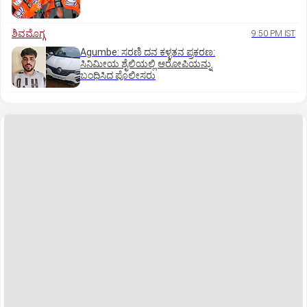
ಶಿವಮೊಗ್ಗ
9:50 PM IST
Agumbe: ಸರಣಿ ದನ ಕಳ್ಳತನ ಪ್ರಕರಣ:
ಸಿನಿಮೀಯ ಶೈಲಿಯಲ್ಲಿ ಆರೋಪಿಯನ್ನು
ಬಂಧಿಸಿದ ಪೊಲೀಸರು