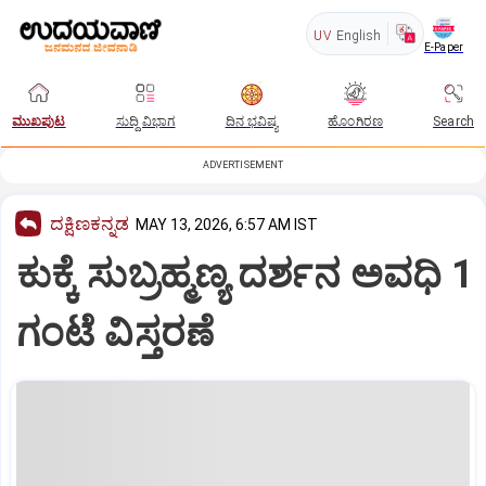
UV
English
E-Paper
ಮುಖಪುಟ
ಸುದ್ದಿ ವಿಭಾಗ
ದಿನ ಭವಿಷ್ಯ
ಹೊಂಗಿರಣ
Search
ADVERTISEMENT
ದಕ್ಷಿಣಕನ್ನಡ
MAY 13, 2026, 6:57 AM IST
ಕುಕ್ಕೆ ಸುಬ್ರಹ್ಮಣ್ಯ ದರ್ಶನ ಅವಧಿ 1
ಗಂಟೆ ವಿಸ್ತರಣೆ