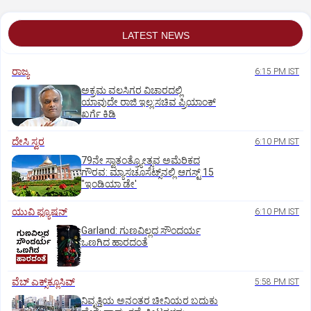
LATEST NEWS
ರಾಜ್ಯ
6:15 PM IST
ಅಕ್ರಮ ವಲಸಿಗರ ವಿಚಾರದಲ್ಲಿ
ಯಾವುದೇ ರಾಜಿ ಇಲ್ಲ:ಸಚಿವ ಪ್ರಿಯಾಂಕ್
ಖರ್ಗೆ ಕಿಡಿ
ದೇಸಿ ಸ್ವರ
6:10 PM IST
79ನೇ ಸ್ವಾತಂತ್ರ್ಯೋತ್ಸವ ಅಮೆರಿಕದ
ಗೌರವ: ಮ್ಯಾಸಚೂಸೆಟ್ಸ್‌ನಲ್ಲಿ ಆಗಸ್ಟ್‌ 15
"ಇಂಡಿಯಾ ಡೇ'
ಯುವಿ ಫ್ಯೂಷನ್
6:10 PM IST
Garland: ಗುಣವಿಲ್ಲದ ಸೌಂದರ್ಯ
ಒಣಗಿದ ಹಾರದಂತೆ
ವೆಬ್ ಎಕ್ಸ್‌ಕ್ಲೂಸಿವ್
5:58 PM IST
ನಿವೃತ್ತಿಯ ಅನಂತರ ಚೀನಿಯರ ಬದುಕು