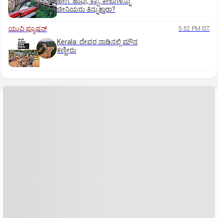
ಹೇಗೆ: ಹಾವು, ಕಪ್ಪೆ, ಕೀಟಗಳನ್ನು
ಚೀನಿಯರು ತಿನ್ನುತ್ತಾರಾ?
ಯುವಿ ಫ್ಯೂಷನ್
5:52 PM IST
Kerala: ದೇವರ ನಾಡಿನಲ್ಲಿ ಮೌನ
ಕಣ್ಣೀರು