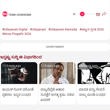
ಅ
ಅ
TEAM UDAYAVANI
#Udayavani Digital
#Udayavani
#Udayavani Kannada
#ಆಳ್ವಾಸ್‌ ಪ್ರಗತಿ 2026
#Alvas Pragathi 2026
ADVERTISEMENT
ಇನ್ನಷ್ಟು ಸುದ್ದಿ ಈ ವಿಭಾಗದಿಂದ
11 hours ago
11 hours ago
13 hours ago
ಕಾಯರ್ ಗೋಳಿ ದರೋಡೆ
ರಾಜ್ಯದೆಲ್ಲೆಡೆ ಆಹಾರ
ಮಾದಕ ವಸ್ತು ಸೇವನೆ:
ಪ್ರಕರಣ: ಇಬ್ಬರ ಬಂಧನ
ಸುರಕ್ಷೆಗೆ ಅಗತ್ಯ ಕ್ರಮ: ಸಚಿವ
ನಾಲ್ಕು ಮಂದಿ ಬಂಧನ
ಖಾದರ್