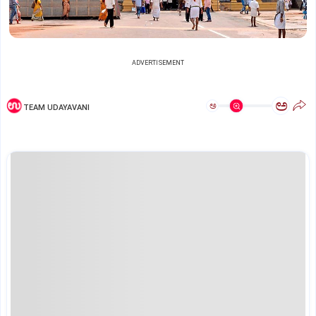
ADVERTISEMENT
ಅ
ಅ
TEAM UDAYAVANI